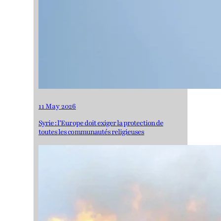
11 May 2026
Syrie : l’Europe doit exiger la protection de
toutes les communautés religieuses