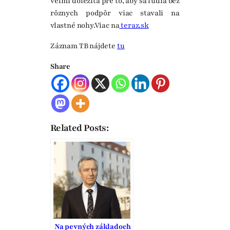
veľmi dôležitá pre to, aby sa ľudia bez
rôznych podpôr viac stavali na
vlastné nohy.Viac na
teraz.sk
Záznam TB nájdete
tu
Share
Related Posts:
Na pevných základoch