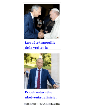
Europe
La quête tranquille
de la vérité : la
mission de Jan Figel
pour la liberté
religieuse
Príbeh ústavného
ukotvenia definície,
ochrany a podpory