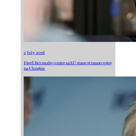
2 July 2026
Figeľ: Bez snahy o mier sa EÚ stane stranou vojny
na Ukrajine