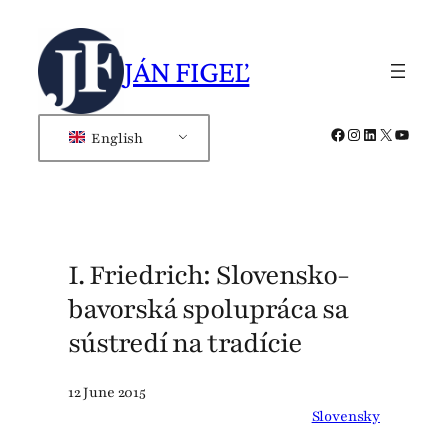
Skip
to
JÁN FIGEĽ
content
Facebook
Instagram
LinkedIn
X
YouTub
English
I. Friedrich: Slovensko-
bavorská spolupráca sa
sústredí na tradície
12 June 2015
Slovensky