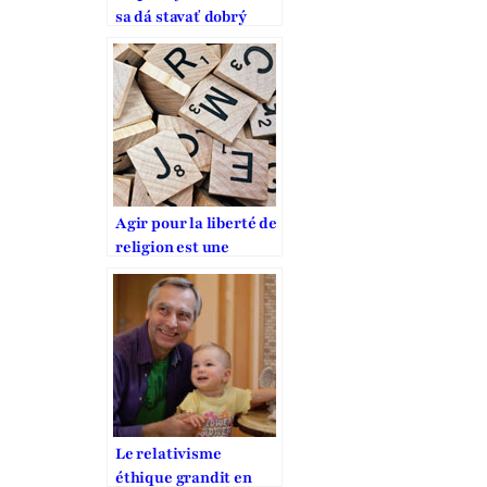
sa dá stavať dobrý
domov
Agir pour la liberté de
religion est une
obligation morale
Le relativisme
éthique grandit en