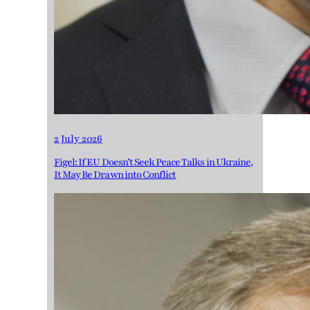
2 July 2026
Figel: If EU Doesn’t Seek Peace Talks in Ukraine,
It May Be Drawn into Conflict