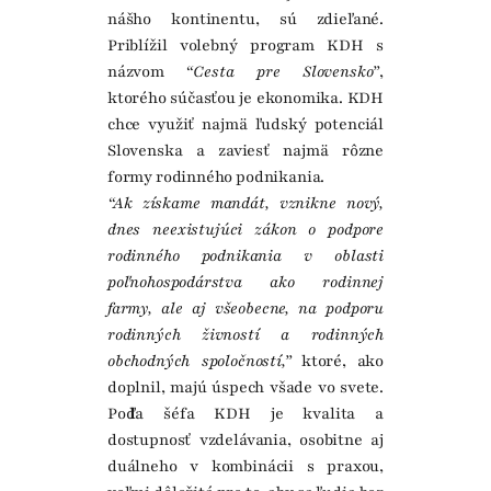
nášho kontinentu, sú zdieľané.
Priblížil volebný program KDH s
názvom
“Cesta pre Slovensko”
,
ktorého súčasťou je ekonomika. KDH
chce využiť najmä ľudský potenciál
Slovenska a zaviesť najmä rôzne
formy rodinného podnikania.
“Ak získame mandát, vznikne nový,
dnes neexistujúci zákon o podpore
rodinného podnikania v oblasti
poľnohospodárstva ako rodinnej
farmy, ale aj všeobecne, na podporu
rodinných živností a rodinných
obchodných spoločností,”
ktoré, ako
doplnil, majú úspech všade vo svete.
Podľa šéfa KDH je kvalita a
dostupnosť vzdelávania, osobitne aj
duálneho v kombinácii s praxou,