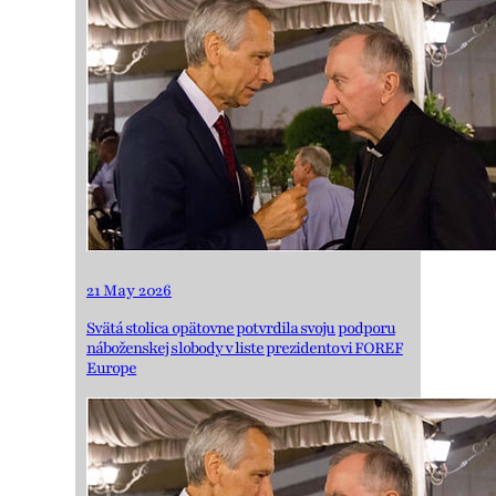
21 May 2026
Svätá stolica opätovne potvrdila svoju podporu
náboženskej slobody v liste prezidentovi FOREF
Europe