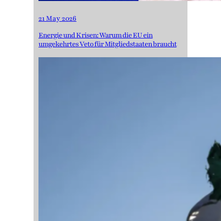
21 May 2026
Energie und Krisen: Warum die EU ein
umgekehrtes Veto für Mitgliedstaaten braucht