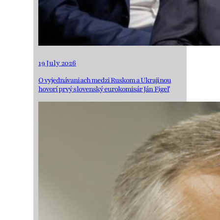
19 July 2026
O vyjednávaniach medzi Ruskom a Ukrajinou
hovorí prvý slovenský eurokomisár Ján Figeľ