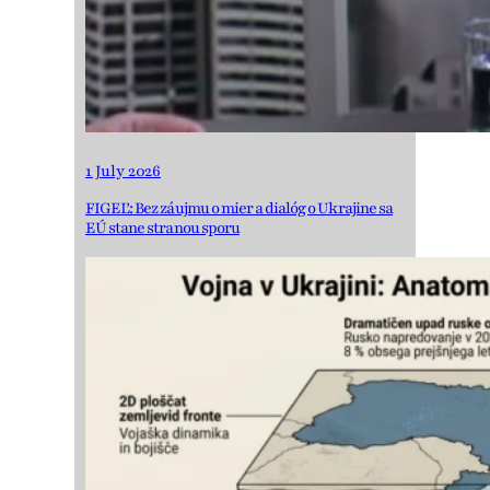
1 July 2026
FIGEĽ: Bez záujmu o mier a dialóg o Ukrajine sa
EÚ stane stranou sporu