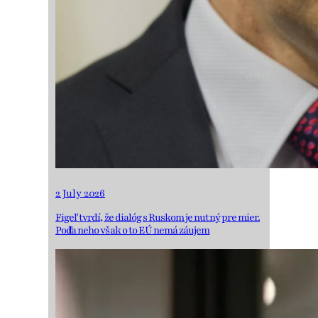
2 July 2026
Figeľ tvrdí, že dialóg s Ruskom je nutný pre mier.
Podľa neho však o to EÚ nemá záujem