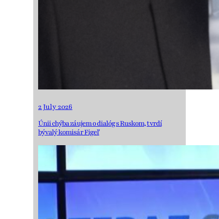
2 July 2026
Únii chýba záujem o dialóg s Ruskom, tvrdí
bývalý komisár Figeľ