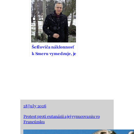
manželstva na
Slovensku
Šefčoviča náklonnosť
k Smeru vymedzuje, je
to pritom strana
vodcovského typu
28 July 2026
Protest proti eutanázii a jej vynucovaniu vo
Francúzsku