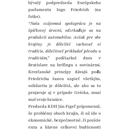
bývalý podpredseda Európskeho
parlamentu Ingo Friedrich (na
fotke).
“Naša vzájomná spolupráca je na
špičkovej úrovni, odzrkadľuje sa na
produkcii automobilov. Avšak pre obe
krajiny je dôležité zachovať si
tradície, dôležitosť prikladať pôvodu a
tradíciám,”
podčiarkol dnes v
Bratislave na brífingu s novinármi.
Kresťanské princípy dávajú podľa
Friedricha šancu uspieť všetkým,
solidarita je dôležitá, ale ako sa to
prejavuje aj v prípade Grécka, musí
mať svoje hranice.
Predseda KDH Ján Figeľ pripomenul,
že problémy oboch krajín, či už ide o
ekonomické, bezpečnostné, či pozície
eura a hlavne celkovej budúcnosti