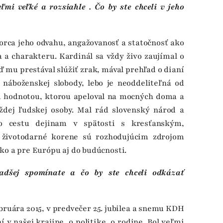
mi veľké a rozsiahle . Čo by ste chceli v jeho
Korca jeho odvahu, angažovanosť a statočnosť ako
a a charakteru. Kardinál sa vždy živo zaujímal o
ď mu prestával slúžiť zrak, mával prehľad o dianí
 náboženskej slobody, lebo je neoddeliteľná od
ou hodnotou, ktorou apeloval na mocných doma a
aždej ľudskej osoby. Mal rád slovenský národ a
eho cestu dejinam v spätosti s kresťanským,
 životodarné korene sú rozhodujúcim zdrojom
sko a pre Európu aj do budúcnosti.
adšej spomínate a čo by ste chceli odkázať
ebruára 2015, v predvečer 25. jubilea a snemu KDH
í v našej krajine, o politike, o rodine. Bol veľmi