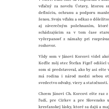
vďačný za novelu Ústavy, ktorou 
definíciu, ochranu a podporu manž
ženou. Svoju vďaku a odkaz o dôležitos
aj záverečným požehnaním, ktor
schádzajúcim sa v tom čase staro
vyčerpanosť z námahy pri rozpráva
rozhovor.
Vždy som v Jánovi Korcovi videl akob
Keďže môj otec Štefan Figeľ odišiel 
som si predstavoval, ako by asi ešte 
má rodina i národ medzi sebou otc
svedectvo odvahy, viery a statočnosti
Chcem Jánovi Ch. Korcovi ešte raz z
ľudí, pre Cirkev a pre Slovensko u
kresťanskej lásky, ktoré sa dajú a ma