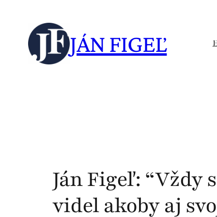
Skip
to
JÁN FIGEĽ
content
Ján Figeľ: “Vždy 
videl akoby aj sv