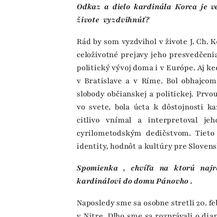
Odkaz a dielo kardinála Korca je veľ
živote vyzdvihnúť?
Rád by som vyzdvihol v živote J. Ch. 
celoživotné prejavy jeho presvedčeni
politický vývoj doma i v Európe. Aj ke
v Bratislave a v Ríme. Bol obhajcom
slobody občianskej a politickej. Prv
vo svete, bola úcta k dôstojnosti k
citlivo vnímal a interpretoval j
cyrilometodským dedičstvom. Tieto
identity, hodnôt a kultúry pre Sloven
Spomienka , chvíľa na ktorú najr
kardinálovi do domu Pánovho .
Naposledy sme sa osobne stretli 20. f
v Nitre. Dlho sme sa rozprávali o dian