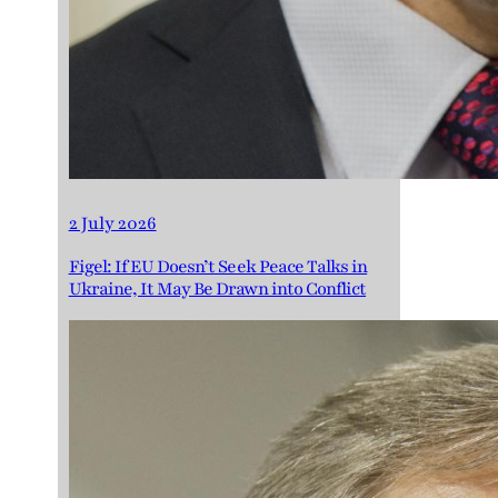
2 July 2026
Figel: If EU Doesn’t Seek Peace Talks in
Ukraine, It May Be Drawn into Conflict