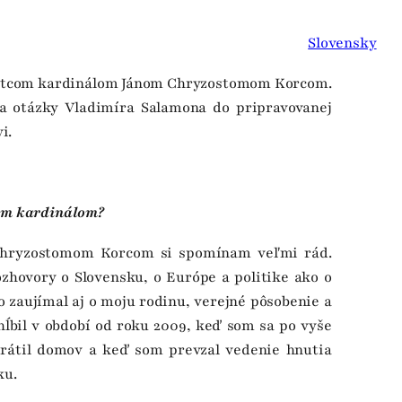
Slovensky
e s otcom kardinálom Jánom Chryzostomom Korcom.
na otázky Vladimíra Salamona do pripravovanej
i.
com kardinálom?
 Chryzostomom Korcom si spomínam veľmi rád.
zhovory o Slovensku, o Európe a politike ako o
o zaujímal aj o moju rodinu, verejné pôsobenie a
hĺbil v období od roku 2009, keď som sa po vyše
vrátil domov a keď som prevzal vedenie hnutia
ku.