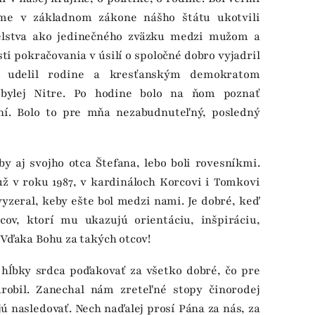
sme v základnom zákone nášho štátu ukotvili
elstva ako jedinečného zväzku medzi mužom a
ti pokračovania v úsilí o spoločné dobro vyjadril
é udelil rodine a kresťanským demokratom
bylej Nitre. Po hodine bolo na ňom poznať
ní. Bolo to pre mňa nezabudnuteľný, posledný
y aj svojho otca Štefana, lebo boli rovesníkmi.
už v roku 1987, v kardináloch Korcovi i Tomkovi
vyzeral, keby ešte bol medzi nami. Je dobré, keď
ov, ktorí mu ukazujú orientáciu, inšpiráciu,
. Vďaka Bohu za takých otcov!
 hĺbky srdca poďakovať za všetko dobré, čo pre
robil. Zanechal nám zreteľné stopy činorodej
jú nasledovať. Nech naďalej prosí Pána za nás, za