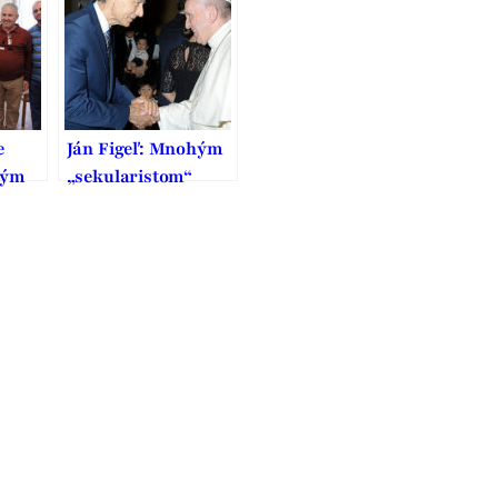
ypu
e
Ján Figeľ: Mnohým
ným
„sekularistom“
prekáža, žeby sa
u,
inštitúcie EÚ mali
 a
systematicky
zaoberať
náboženstvom