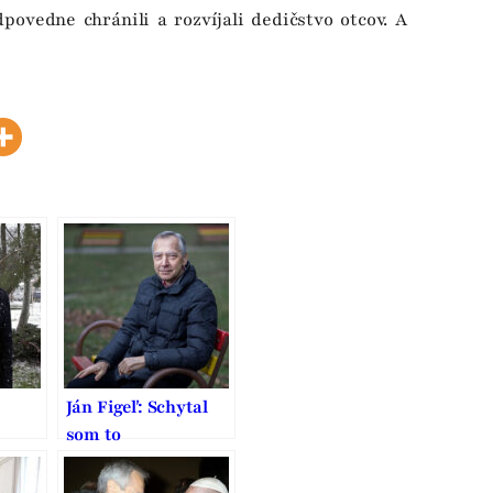
povedne chránili a rozvíjali dedičstvo otcov. A
Ján Figeľ: Schytal
som to
uje,
rana