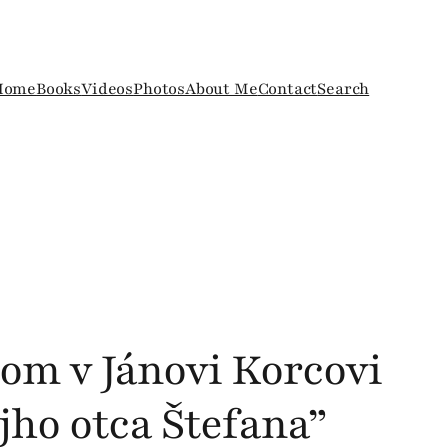
Home
Books
Videos
Photos
About Me
Contact
Search
som v Jánovi Korcovi
ojho otca Štefana”