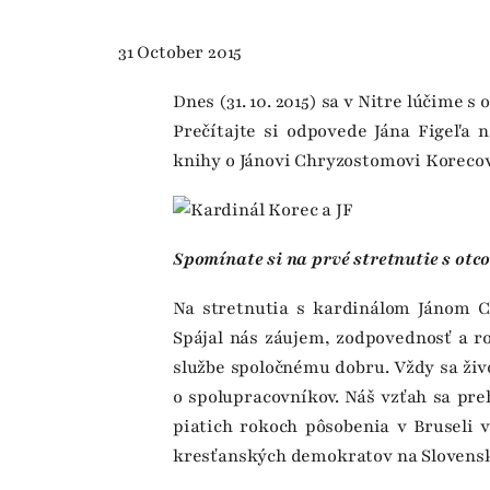
31 October 2015
Dnes (31. 10. 2015) sa v Nitre lúčim
Prečítajte si odpovede Jána Figeľa 
knihy o Jánovi Chryzostomovi Korecov
Spomínate si na prvé stretnutie s ot
Na stretnutia s kardinálom Jánom
Spájal nás záujem, zodpovednosť a ro
službe spoločnému dobru. Vždy sa živ
o spolupracovníkov. Náš vzťah sa pre
piatich rokoch pôsobenia v Bruseli 
kresťanských demokratov na Slovens