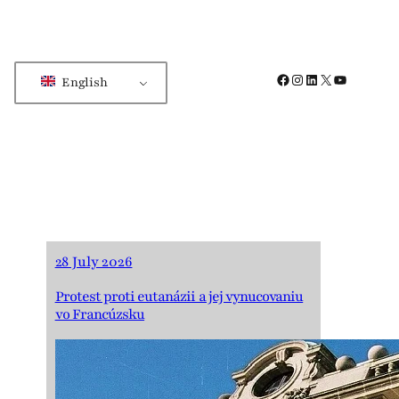
Facebook
Instagram
LinkedIn
X
YouTube
English
28 July 2026
Protest proti eutanázii a jej vynucovaniu
vo Francúzsku