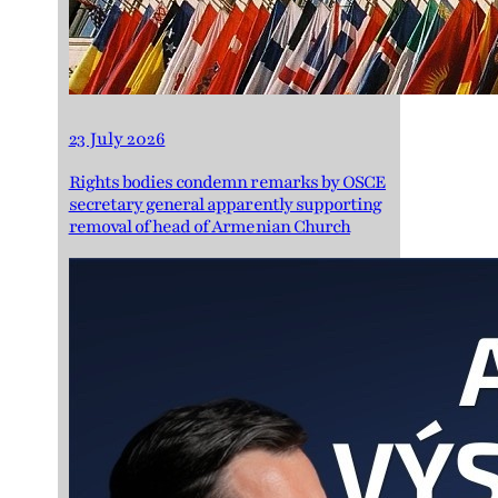
23 July 2026
Rights bodies condemn remarks by OSCE
secretary general apparently supporting
removal of head of Armenian Church