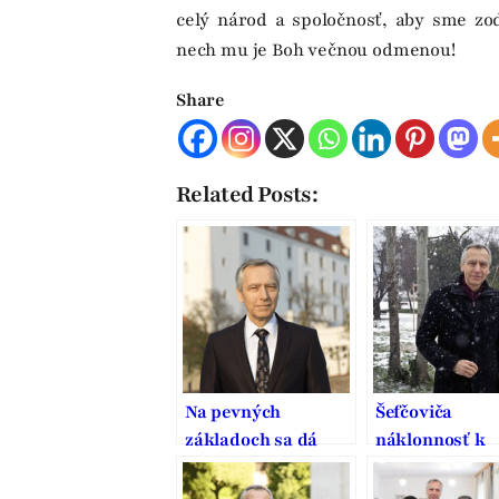
celý národ a spoločnosť, aby sme zod
nech mu je Boh večnou odmenou!
Share
Related Posts:
Na pevných
Šefčoviča
základoch sa dá
náklonnosť k
stavať dobrý domov
Smeru vymedz
je to pritom st