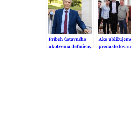
vodcovského t
Príbeh ústavného
Ako ubližujem
ukotvenia definície,
prenasledova
ochrany a podpory
kresťanom?
manželstva na
Ľahostajnosťo
Slovensku
nevedomosťou
strachom