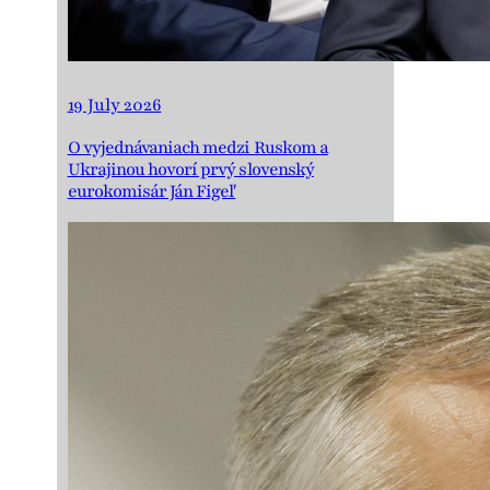
19 July 2026
O vyjednávaniach medzi Ruskom a
Ukrajinou hovorí prvý slovenský
eurokomisár Ján Figeľ