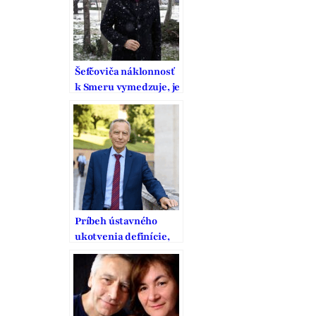
Šefčoviča náklonnosť
k Smeru vymedzuje, je
to pritom strana
vodcovského typu
Príbeh ústavného
ukotvenia definície,
ochrany a podpory
manželstva na
Slovensku