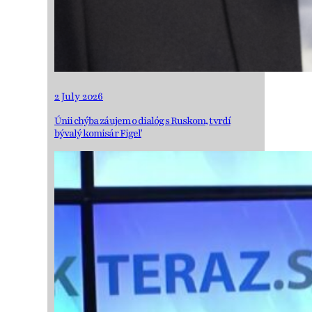
2 July 2026
Únii chýba záujem o dialóg s Ruskom, tvrdí
bývalý komisár Figeľ