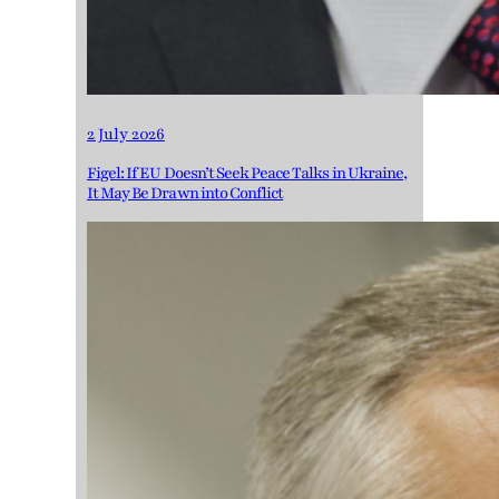
2 July 2026
Figel: If EU Doesn’t Seek Peace Talks in Ukraine,
It May Be Drawn into Conflict