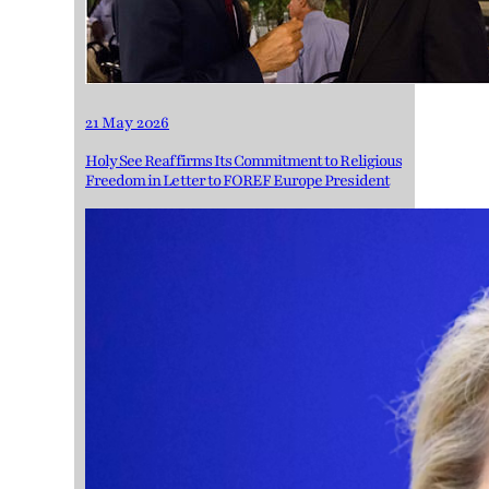
21 May 2026
Holy See Reaffirms Its Commitment to Religious
Freedom in Letter to FOREF Europe President