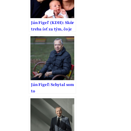
Ján Figeľ (KDH): Skôr
treba ísť za tým, čo je
správne, nie len
populárne
Ján Figeľ: Schytal som
to