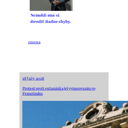
Nemohli sme si
dovoliť žiadne chyby.
To, čo zaplatili
generácie pred nami,
je výzva na našu
zmena
zodpovednosť
28 July 2026
Protest proti eutanázii a jej vynucovaniu vo
Francúzsku