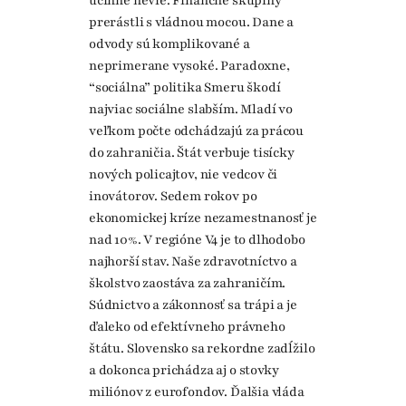
účinne nevie. Finančné skupiny
prerástli s vládnou mocou. Dane a
odvody sú komplikované a
neprimerane vysoké. Paradoxne,
“sociálna” politika Smeru škodí
najviac sociálne slabším. Mladí vo
veľkom počte odchádzajú za prácou
do zahraničia. Štát verbuje tisícky
nových policajtov, nie vedcov či
inovátorov. Sedem rokov po
ekonomickej kríze nezamestnanosť je
nad 10%. V regióne V4 je to dlhodobo
najhorší stav. Naše zdravotníctvo a
školstvo zaostáva za zahraničím.
Súdnictvo a zákonnosť sa trápi a je
ďaleko od efektívneho právneho
štátu. Slovensko sa rekordne zadĺžilo
a dokonca prichádza aj o stovky
miliónov z eurofondov. Ďalšia vláda