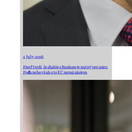
2 July 2026
Figeľ tvrdí, že dialóg s Ruskom je nutný pre mier.
Podľa neho však o to EÚ nemá záujem