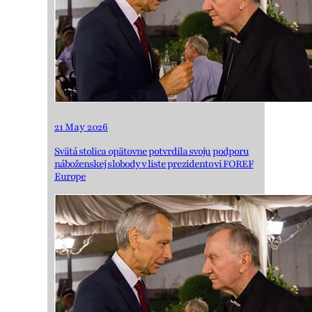
21 May 2026
Svätá stolica opätovne potvrdila svoju podporu
náboženskej slobody v liste prezidentovi FOREF
Europe