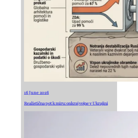
16 June 2026
Realistična pot k miru: onkraj vojne v Ukrajini