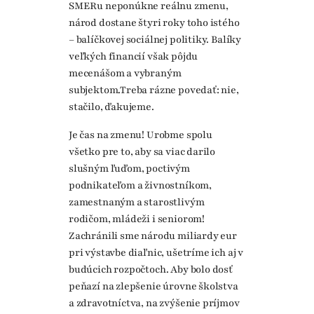
SMERu neponúkne reálnu zmenu,
národ dostane štyri roky toho istého
– balíčkovej sociálnej politiky. Balíky
veľkých financií však pôjdu
mecenášom a vybraným
subjektom.Treba rázne povedať: nie,
stačilo, ďakujeme.
Je čas na zmenu! Urobme spolu
všetko pre to, aby sa viac darilo
slušným ľuďom, poctivým
podnikateľom a živnostníkom,
zamestnaným a starostlivým
rodičom, mládeži i seniorom!
Zachránili sme národu miliardy eur
pri výstavbe diaľnic, ušetríme ich aj v
budúcich rozpočtoch. Aby bolo dosť
peňazí na zlepšenie úrovne školstva
a zdravotníctva, na zvýšenie príjmov