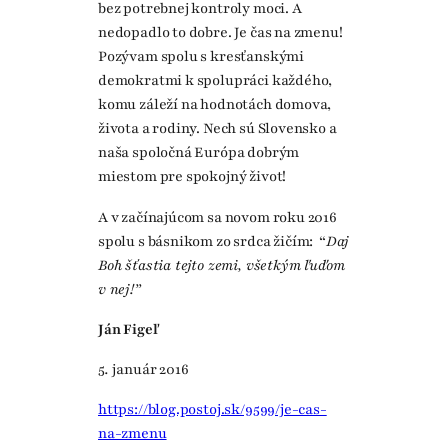
bez potrebnej kontroly moci. A
nedopadlo to dobre. Je čas na zmenu!
Pozývam spolu s kresťanskými
demokratmi k spolupráci každého,
komu záleží na hodnotách domova,
života a rodiny. Nech sú Slovensko a
naša spoločná Európa dobrým
miestom pre spokojný život!
A v začínajúcom sa novom roku 2016
spolu s básnikom zo srdca žičím: “
Daj
Boh
šť
astia tejto zemi, v
š
etk
ý
m
ľ
u
ď
om
v nej!”
J
á
n Fige
ľ
5
.
január 2016
https://blog.postoj.sk/9599/je-cas-
na-zmenu