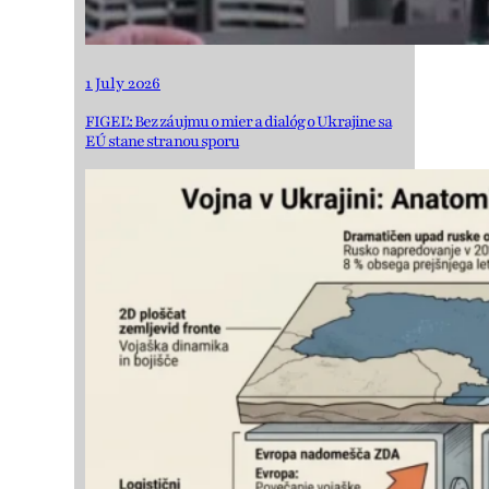
1 July 2026
FIGEĽ: Bez záujmu o mier a dialóg o Ukrajine sa
EÚ stane stranou sporu