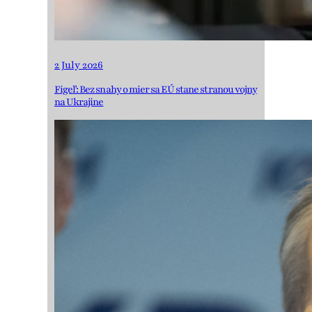
2 July 2026
Figeľ: Bez snahy o mier sa EÚ stane stranou vojny
na Ukrajine