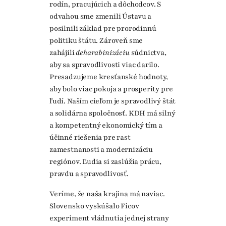
rodín, pracujúcich a dôchodcov. S
odvahou sme zmenili Ústavu a
posilnili základ pre prorodinnú
politiku štátu. Zároveň sme
zahájili
deharabiniz
á
ciu
súdnictva,
aby sa spravodlivosti viac darilo.
Presadzujeme kresťanské hodnoty,
aby bolo viac pokoja a prosperity pre
ľudí. Naším cieľom je spravodlivý štát
a solidárna spoločnosť. KDH má silný
a kompetentný ekonomický tím a
účinné riešenia pre rast
zamestnanosti a modernizáciu
regiónov. Ľudia si zaslúžia prácu,
pravdu a spravodlivosť.
Veríme, že naša krajina má naviac.
Slovensko vyskúšalo Ficov
experiment vládnutia jednej strany