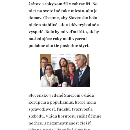
štátov a roky som žil v zahraničí. No
niet na svete iné také miesto, ako je
domov. Chceme, aby Slovensko bolo
nielen stabilné, ale aj dôveryhodné a
vyspelé. Bolo by mi veľmi ľúto, ak by
nasledujúce roky mali vyzerať
podobne ako tie posledné štyri.
Slovensko vedené Smerom ovláda
korupcia a populizmus, ktoré ničia
spravodlivosť, ľudskú tvorivosť a
slobodu. Vláda korupciu riešiť účinne
nechce, a nezamestnanosť riešiť