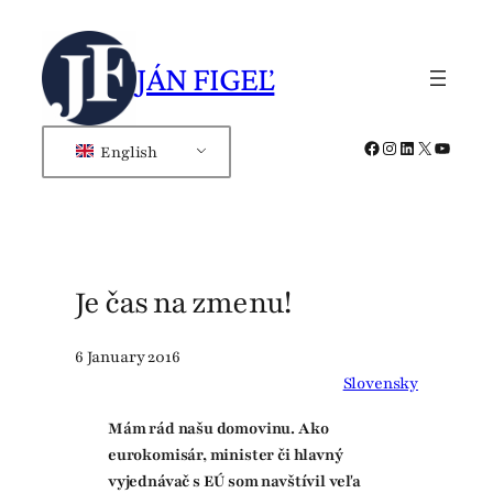
Skip
to
JÁN FIGEĽ
content
Facebook
Instagram
LinkedIn
X
YouTub
English
Je čas na zmenu!
6 January 2016
Slovensky
Mám rád našu domovinu. Ako
eurokomisár, minister či hlavný
vyjednávač s EÚ som navštívil veľa