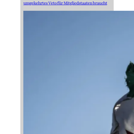
umgekehrtes Veto für Mitgliedstaaten braucht