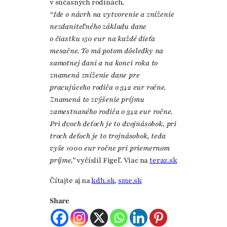
v súčasných rodinách.
“Ide o návrh na vytvorenie a zníženie
nezdaniteľného základu dane
o čiastku 150 eur na každé dieťa
mesačne. To má potom dôsledky na
samotnej dani a na konci roka to
znamená zníženie dane pre
pracujúceho rodiča o 342 eur ročne.
Znamená to zvýšenie príjmu
zamestnaného rodiča o 342 eur ročne.
Pri dvoch deťoch je to dvojnásobok, pri
troch deťoch je to trojnásobok, teda
vyše 1000 eur ročne pri priemernom
príjme,”
vyčíslil Figeľ. Viac na
teraz.sk
Čítajte aj na
kdh.sk
,
sme.sk
Share