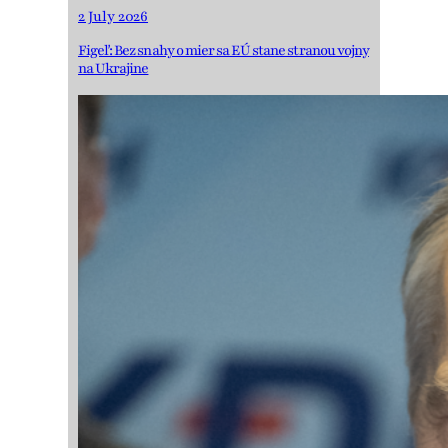
2 July 2026
Figeľ: Bez snahy o mier sa EÚ stane stranou vojny
na Ukrajine