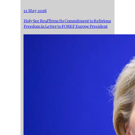
21 May 2026
Holy See Reaffirms Its Commitment to Religious
Freedom in Letter to FOREF Europe President