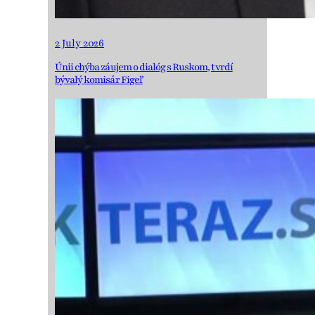
2 July 2026
Únii chýba záujem o dialóg s Ruskom, tvrdí
bývalý komisár Figeľ