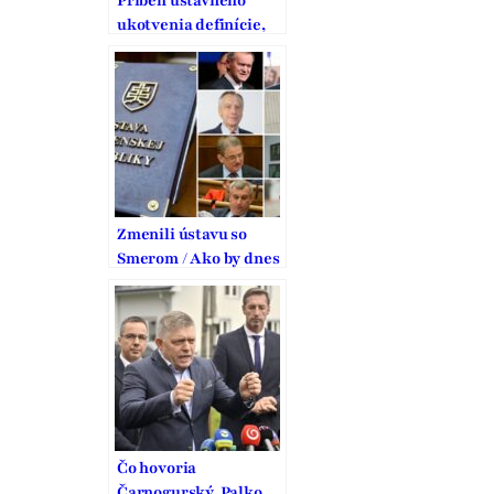
Príbeh ústavného
ukotvenia definície,
ochrany a podpory
manželstva na
Slovensku
Zmenili ústavu so
Smerom / Ako by dnes
hlasovali Figeľ,
Hrušovský, Jurinová
či Kaník? A čo radia
KDH? (anketa)
Čo hovoria
Čarnogurský, Palko,