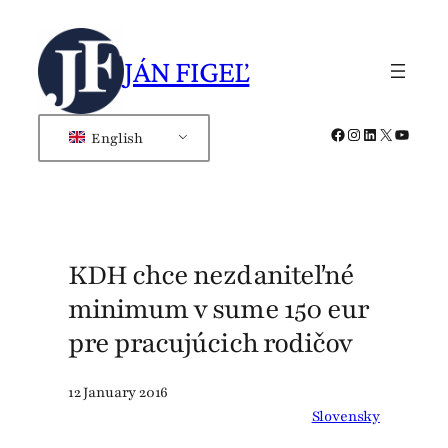
Skip
to
JÁN FIGEĽ
content
Facebook
Instagram
LinkedIn
X
YouTub
English
KDH chce nezdaniteľné
minimum v sume 150 eur
pre pracujúcich rodičov
12 January 2016
Slovensky