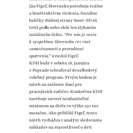
Ján Figeľ, Slovensko potrebuje reálne
a konštruktívne riešenia. Sociálne
balíčky vládnej strany Smer-SD sú
totiž podľa neho skôr len zlyhaním
sociálneho štátu.
“Pre nás je cesta
k vyspelému Slovensku cez rast
zamestnanosti a prorodinné
opatrenia,”
uviedol Figeľ.
KDH bude v sobotu 16. januára
v Poprade schvaľovať desaťbodový
volebný program. Prvým bodom je
návrh na zníženie daní pre
pracujúcich rodičov. Konkrétne KDH
navrhuje zaviesť nezdaniteľné
minimum na dieťa vo výške 150 eur
mesačne. Ako priblížil Figeľ, tento
návrh vychádza z analýzy sledovania
nákladov na starostlivosť o deti