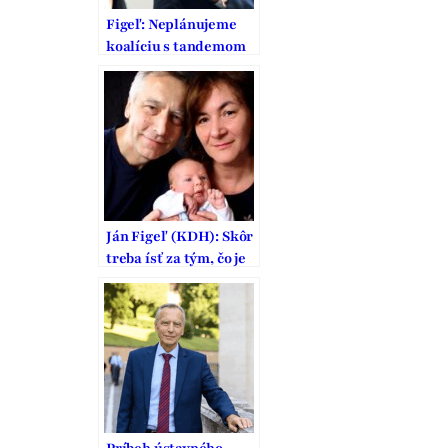
Figeľ: Neplánujeme
koalíciu s tandemom
Široký – Fico
Ján Figeľ (KDH): Skôr
treba ísť za tým, čo je
správne, nie len
populárne