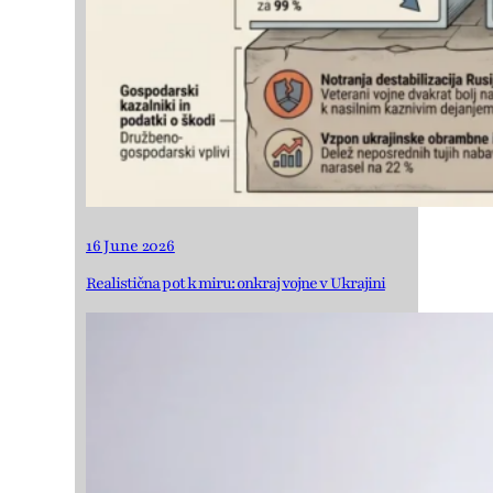
16 June 2026
Realistična pot k miru: onkraj vojne v Ukrajini