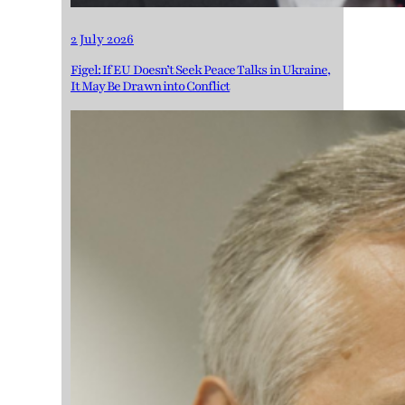
2 July 2026
Figel: If EU Doesn’t Seek Peace Talks in Ukraine,
It May Be Drawn into Conflict