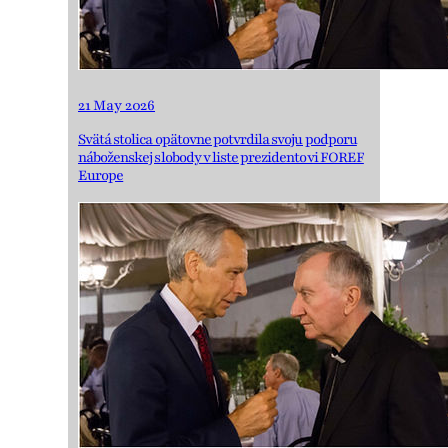
21 May 2026
Svätá stolica opätovne potvrdila svoju podporu
náboženskej slobody v liste prezidentovi FOREF
Europe