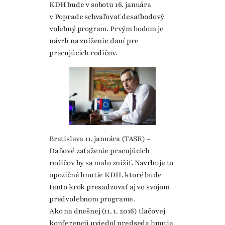
KDH bude v sobotu 16. januára
v Poprade schvaľovať desaťbodový
volebný program. Prvým bodom je
návrh na zníženie daní pre
pracujúcich rodičov.
Bratislava 11. januára (TASR) –
Daňové zaťaženie pracujúcich
rodičov by sa malo znížiť. Navrhuje to
opozičné hnutie KDH, ktoré bude
tento krok presadzovať aj vo svojom
predvolebnom programe.
Ako na dnešnej (11. 1. 2016) tlačovej
konferencii uviedol predseda hnutia