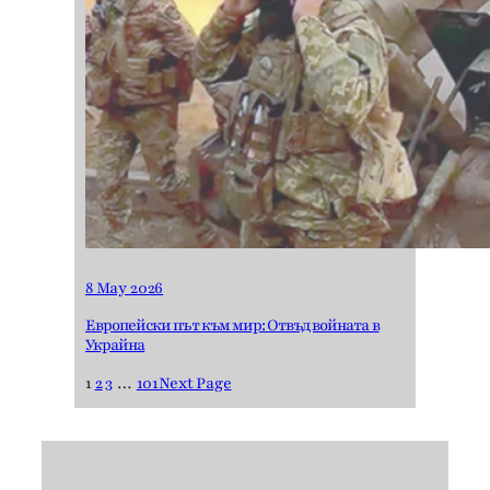
8 May 2026
Европейски път към мир: Отвъд войната в
Украйна
1
2
3
…
101
Next Page