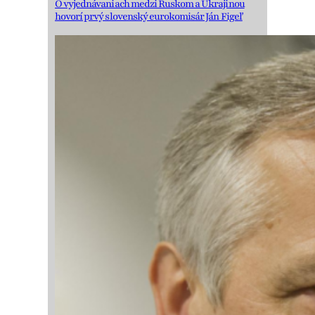
O vyjednávaniach medzi Ruskom a Ukrajinou
hovorí prvý slovenský eurokomisár Ján Figeľ