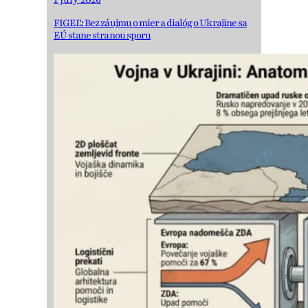
FIGEĽ: Bez záujmu o mier a dialóg o Ukrajine sa
EÚ stane stranou sporu