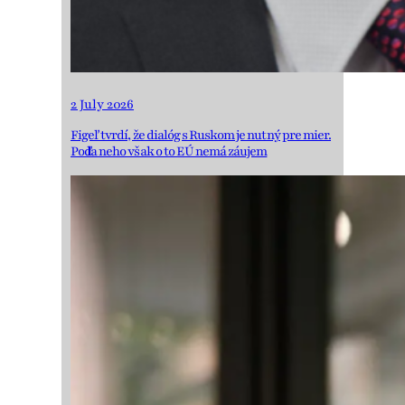
2 July 2026
Figeľ tvrdí, že dialóg s Ruskom je nutný pre mier.
Podľa neho však o to EÚ nemá záujem