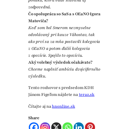
ponuka, ktorá bude stabilná aj
zodpovedná.
Čo spolupráca so SaS a s OĽaNO Igora
Matoviča?
Keď som bol Smerom nezmyselne
odvolávaný pri kauze Váhostav, tak
ako prví sa za mňa postavili kolegovia
z OĽaNO a potom ďalší kolegovia
z opozície. Spojilo to opozíciu.
Aký volebný výsledok očakávate?
Chceme naplniť ambíciu dvojciferného
výsledku.
Tento rozhovor s predsedom KDH
Jánom Figeľom nájdete na
teraz.sk
Čítajte aj na
hnonline.sk
Share