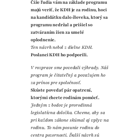
Čiže ľudia vám na základe programu
majú veriť, že KDH je za rodinu, hoci
na kandidátku dalo človeka, ktorý sa
programu nedržal a prišiel so
zatváraním žien za umelé
oplodnenie.
Ten návrh nebol z dielne KDH.
Poslanci KDH ho podporili.
V rozprave sme povedali výhrady. Náš
program je čitateľný a považujem ho
za prínos pre spoločnosť.
Skúste povedať pár opatrení,
ktorými chcete rodinám pomôcť.
Jedným z bodov je prorodinná
legislatívna doložka. Chceme, aby sa
pri každom zákone skúmal aj vplyv na
rodinu. To nám posunie rodinu do
centra pozornosti. Ďalší návrh sú