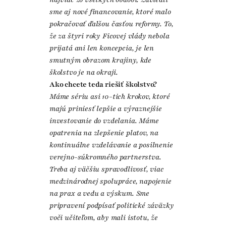
sme aj nové financovanie, ktoré malo
pokračovať ďalšou časťou reformy. To,
že za štyri roky Ficovej vlády nebola
prijatá ani len koncepcia, je len
smutným obrazom krajiny, kde
školstvo je na okraji.
Ako chcete teda riešiť školstvo?
Máme sériu asi 10-tich krokov, ktoré
majú priniesť lepšie a výraznejšie
investovanie do vzdelania. Máme
opatrenia na zlepšenie platov, na
kontinuálne vzdelávanie a posilnenie
verejno-súkromného partnerstva.
Treba aj väčšiu spravodlivosť, viac
medzinárodnej spolupráce, napojenie
na prax a vedu a výskum. Sme
pripravení podpísať politické záväzky
voči učiteľom, aby mali istotu, že