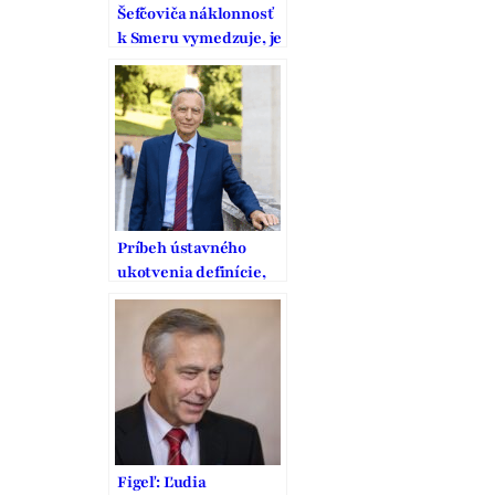
Šefčoviča náklonnosť
k Smeru vymedzuje, je
to pritom strana
vodcovského typu
Príbeh ústavného
ukotvenia definície,
ochrany a podpory
manželstva na
Slovensku
Figeľ: Ľudia