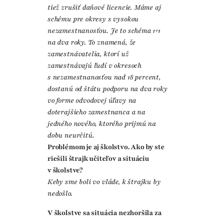
tiež zrušiť daňové licencie. Máme aj
schému pre okresy s vysokou
nezamestnanosťou. Je to schéma 1+1
na dva roky. To znamená, že
zamestnávatelia, ktorí už
zamestnávajú ľudí v okresoch
s nezamestnanosťou nad 18 percent,
dostanú od štátu podporu na dva roky
vo forme odvodovej úľavy na
doterajšieho zamestnanca a na
jedného nového, ktorého prijmú na
dobu neurčitú.
Problémom je aj školstvo. Ako by ste
riešili štrajk učiteľov a situáciu
v školstve?
Keby sme boli vo vláde, k štrajku by
nedošlo.
V školstve sa situácia nezhoršila za