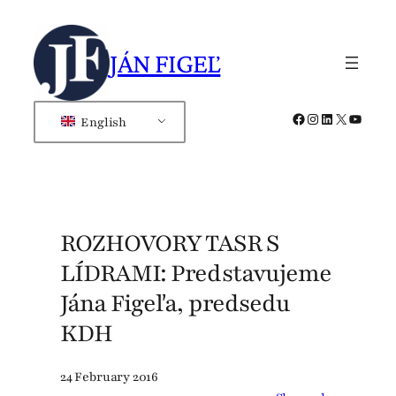
Skip
to
JÁN FIGEĽ
content
Facebook
Instagram
LinkedIn
X
YouTub
English
ROZHOVORY TASR S
LÍDRAMI: Predstavujeme
Jána Figeľa, predsedu
KDH
24 February 2016