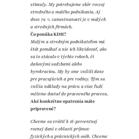
stimuly. My potrebujeme skôr rozvoj
stredného a malého podnikania. Aj
dnes 72 % zamestnanosti je v malých
a stredných firmách.
Čo ponúka KDH?
Malým a stredným podnikateľom má
štát pomáhať a nie ich likvidovať, ako
sa to stávalo v týchto rokoch, či
daňovými sadzbami alebo
byrokraciou. My by sme znížili dane
pre pracujúcich a pre rodiny. Tým sa
znížia náklady na prácu a viac ľudí
môžeme dostať do pracovného procesu.
Aké konkrétne opatrenia máte
pripravené?
Chceme sa vrátiť k 18-percentnej
rovnej dani v oblasti príjmov
fyzických a právnických osôb. Chceme