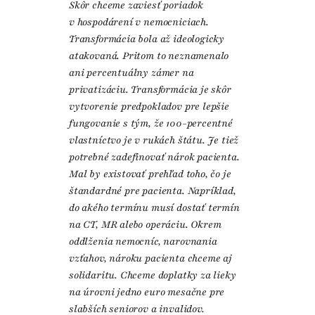
Skôr chceme zaviesť poriadok
v hospodárení v nemocniciach.
Transformácia bola až ideologicky
atakovaná. Pritom to neznamenalo
ani percentuálny zámer na
privatizáciu. Transformácia je skôr
vytvorenie predpokladov pre lepšie
fungovanie s tým, že 100-percentné
vlastníctvo je v rukách štátu. Je tiež
potrebné zadefinovať nárok pacienta.
Mal by existovať prehľad toho, čo je
štandardné pre pacienta. Napríklad,
do akého termínu musí dostať termín
na CT, MR alebo operáciu. Okrem
oddlženia nemocníc, narovnania
vzťahov, nároku pacienta chceme aj
solidaritu. Chceme doplatky za lieky
na úrovni jedno euro mesačne pre
slabších seniorov a invalidov.