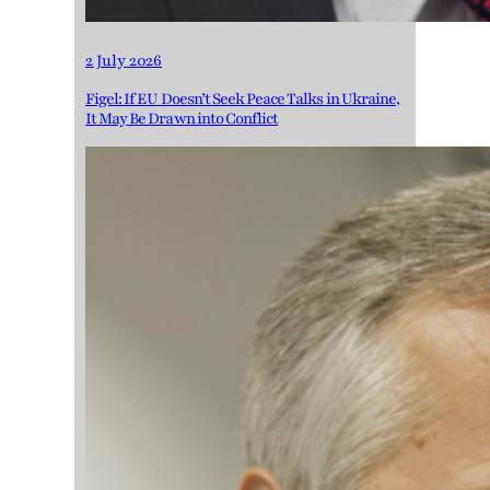
2 July 2026
Figel: If EU Doesn’t Seek Peace Talks in Ukraine,
It May Be Drawn into Conflict