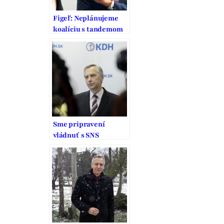
Figeľ: Neplánujeme
koalíciu s tandemom
Široký – Fico
Sme pripravení
vládnuť s SNS