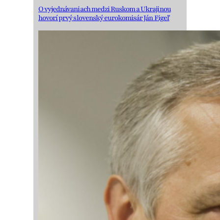
O vyjednávaniach medzi Ruskom a Ukrajinou
hovorí prvý slovenský eurokomisár Ján Figeľ