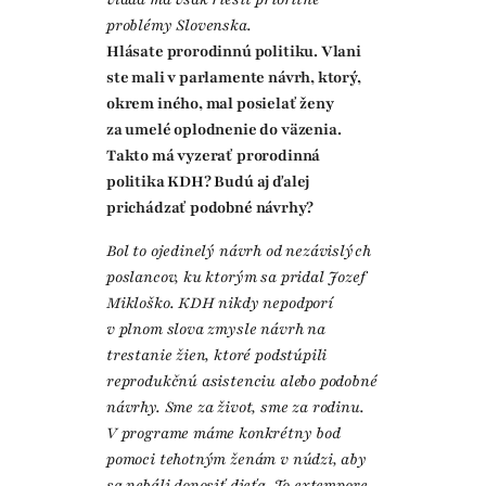
problémy Slovenska.
Hlásate prorodinnú politiku. Vlani
ste mali v parlamente návrh, ktorý,
okrem iného, mal posielať ženy
za umelé oplodnenie do väzenia.
Takto má vyzerať prorodinná
politika KDH? Budú aj ďalej
prichádzať podobné návrhy?
Bol to ojedinelý návrh od nezávislých
poslancov, ku ktorým sa pridal Jozef
Mikloško. KDH nikdy nepodporí
v plnom slova zmysle návrh na
trestanie žien, ktoré podstúpili
reprodukčnú asistenciu alebo podobné
návrhy. Sme za život, sme za rodinu.
V programe máme konkrétny bod
pomoci tehotným ženám v núdzi, aby
sa nebáli donosiť dieťa. To extempore