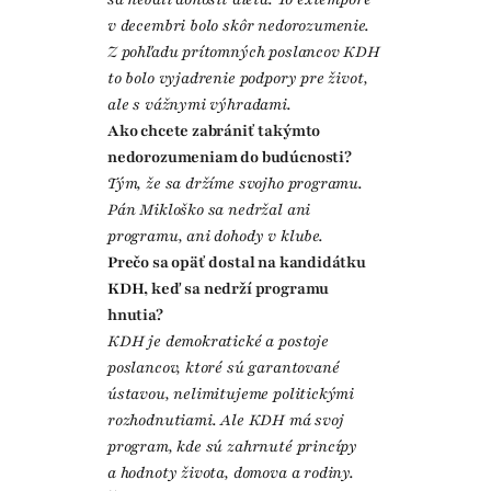
v decembri bolo skôr nedorozumenie.
Z pohľadu prítomných poslancov KDH
to bolo vyjadrenie podpory pre život,
ale s vážnymi výhradami.
Ako chcete zabrániť takýmto
nedorozumeniam do budúcnosti?
Tým, že sa držíme svojho programu.
Pán Mikloško sa nedržal ani
programu, ani dohody v klube.
Prečo sa opäť dostal na kandidátku
KDH, keď sa nedrží programu
hnutia?
KDH je demokratické a postoje
poslancov, ktoré sú garantované
ústavou, nelimitujeme politickými
rozhodnutiami. Ale KDH má svoj
program, kde sú zahrnuté princípy
a hodnoty života, domova a rodiny.