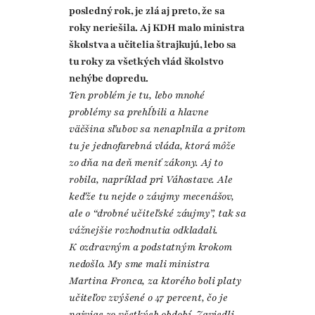
posledný rok, je zlá aj preto, že sa
roky neriešila. Aj KDH malo ministra
školstva a učitelia štrajkujú, lebo sa
tu roky za všetkých vlád školstvo
nehýbe dopredu.
Ten problém je tu, lebo mnohé
problémy sa prehĺbili a hlavne
väčšina sľubov sa nenaplnila a pritom
tu je jednofarebná vláda, ktorá môže
zo dňa na deň meniť zákony. Aj to
robila, napríklad pri Váhostave. Ale
keďže tu nejde o záujmy mecenášov,
ale o “drobné učiteľské záujmy”, tak sa
vážnejšie rozhodnutia odkladali.
K ozdravným a podstatným krokom
nedošlo. My sme mali ministra
Martina Fronca, za ktorého boli platy
učiteľov zvýšené o 47 percent, čo je
najviac zo všetkých období. Zaviedli