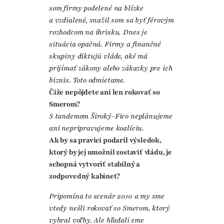
som firmy podelené na blízke
a vzdialené, snažil som sa byť férovým
rozhodcom na ihrisku. Dnes je
situácia opačná. Firmy a finančné
skupiny diktujú vláde, aké má
prijímať zákony alebo zákazky pre ich
biznis. Toto odmietame.
Čiže nepôjdete ani len rokovať so
Smerom?
S tandemom Široký-Fico neplánujeme
ani nepripravujeme koalíciu.
Ak by sa pravici podaril výsledok,
ktorý by jej umožnil zostaviť vládu, je
schopná vytvoriť stabilný a
zodpovedný kabinet?
Pripomína to scenár 2010 a my sme
vtedy nešli rokovať so Smerom, ktorý
vyhral voľby. Ale hľadali sme