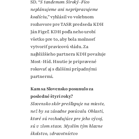
SD.
“S tandemom Široký-Fico
neplánujeme ani nepripravujeme
koalíciu,”
vyhlásil vo volebnom
rozhovore pre TASR predseda KDH
Ján Figeľ. KDH podľa neho urobí
všetko pre to, aby bola možnosť
vytvoriť pravicovú vládu. Za
najbližšieho partnera KDH považuje
Most-Híd. Hnutie je pripravené
rokovať aj s ďalšími prípadnými
partnermi.
Kam sa Slovensko posunulo za
posledné štyri roky?
Slovensko skôr prešľapuje na mieste,
než by sa zásadne posúvalo. Oblasti,
ktoré sú rozhodujúce pre jeho vývoj,
sú v zlom stave. Myslím tým hlavne
školstvo, zdravotníctvo