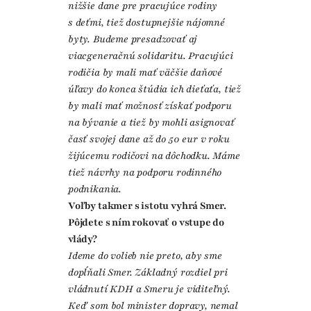
nižšie dane pre pracujúce rodiny
s deťmi, tiež dostupnejšie nájomné
byty. Budeme presadzovať aj
viacgeneračnú solidaritu. Pracujúci
rodičia by mali mať väčšie daňové
úľavy do konca štúdia ich dieťaťa, tiež
by mali mať možnosť získať podporu
na bývanie a tiež by mohli asignovať
časť svojej dane až do 50 eur v roku
žijúcemu rodičovi na dôchodku. Máme
tiež návrhy na podporu rodinného
podnikania.
Voľby takmer s istotu vyhrá Smer.
Pôjdete s ním rokovať o vstupe do
vlády?
Ideme do volieb nie preto, aby sme
dopĺňali Smer. Základný rozdiel pri
vládnutí KDH a Smeru je viditeľný.
Keď som bol minister dopravy, nemal