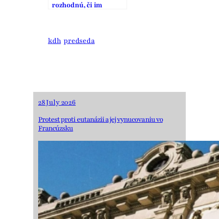
rozhodnú, či im
nevadí alobalíček
kdh
predseda
28 July 2026
Protest proti eutanázii a jej vynucovaniu vo
Francúzsku