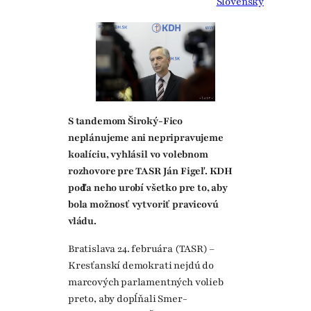
Slovensky
S tandemom Široký-Fico
neplánujeme ani nepripravujeme
koalíciu, vyhlásil vo volebnom
rozhovore pre TASR Ján Figeľ. KDH
podľa neho urobí všetko pre to, aby
bola možnosť vytvoriť pravicovú
vládu.
Bratislava 24. februára (TASR) –
Kresťanskí demokrati nejdú do
marcových parlamentných volieb
preto, aby dopĺňali Smer-