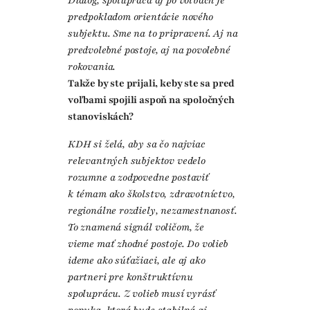
Dialóg, spolupráca aj po voľbách je
predpokladom orientácie nového
subjektu. Sme na to pripravení. Aj na
predvolebné postoje, aj na povolebné
rokovania.
Takže by ste prijali, keby ste sa pred
voľbami spojili aspoň na spoločných
stanoviskách?
KDH si želá, aby sa čo najviac
relevantných subjektov vedelo
rozumne a zodpovedne postaviť
k témam ako školstvo, zdravotníctvo,
regionálne rozdiely, nezamestnanosť.
To znamená signál voličom, že
vieme mať zhodné postoje. Do volieb
ideme ako súťažiaci, ale aj ako
partneri pre konštruktívnu
spoluprácu. Z volieb musí vyrásť