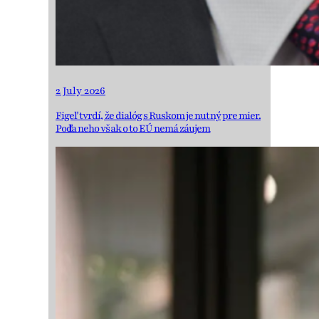
2 July 2026
Figeľ tvrdí, že dialóg s Ruskom je nutný pre mier.
Podľa neho však o to EÚ nemá záujem