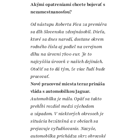
Akými opatreniami chcete bojovať s
nezamestnanosťou?
Od nástupu Roberta Fica za premiéra
sa dlh Slovenska zdvojnásobil. Dieťa,
ktoré sa dnes narodí, dostane okrem
rodného čísla aj podiel na verejnom
dlhu na úrovni 7800 eur. Je to
najvyššia úroveň v našich dejinách.
Otočiť sa to dá tým, že viac ľudí bude
pracovať.
Nové pracovné miesta teraz prináša
vláda s automobilkou Jaguar.
Automobilka je málo. Opäť sa takto
prehĺbi rozdiel medzi východom
a západom. V niektorých okresoch je
situácia bezútešná a v obciach sa
prejavuje vyľudňovanie. Navyše,
automobilka prichádza skrz obrovské