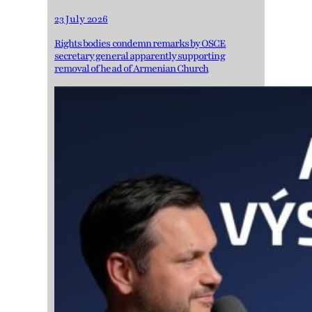
23 July 2026
Rights bodies condemn remarks by OSCE
secretary general apparently supporting
removal of head of Armenian Church