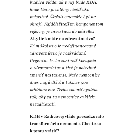
budúca vláda, ak v nej bude KDH,
bude tieto problémy riešiť ako
prioritné. Školstvo nemôže byť na
okraji. Najdôležitejším komponentom
reformy je investícia do učiteľov.
Aký liek máte na zdravotníctvo?
Kým školstvo je nedofinancované,
zdravotníctvo je rozkrádané.
Urgentne treba zastaviť korupciu
v zdravotníctve a tiež je potrebné
zmeniť nastavenie. Naše nemocnice
dnes majú dlžobu takmer 500
miliónov eur. Treba zmeniť systém
tak, aby sa tu nemocnice cyklicky
nezadlžovali.
KDH v Radičovej vláde presadzovalo
transformáciu nemocníc. Chcete sa
k tomu vrátiť?