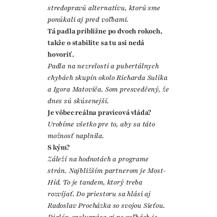
stredopravú alternatívu, ktorú sme
ponúkali aj pred voľbami.
Tá padla približne po dvoch rokoch,
takže o stabilite sa tu asi nedá
hovoriť.
Padla na nezrelosti a pubertálnych
chybách skupín okolo Richarda Sulíka
a Igora Matoviča. Som presvedčený, že
dnes sú skúsenejší.
Je vôbec reálna pravicová vláda?
Urobíme všetko pre to, aby sa táto
možnosť naplnila.
S kým?
Záleží na hodnotách a programe
strán. Najbližším partnerom je Most-
Híd. To je tandem, ktorý treba
rozvíjať. Do priestoru sa hlási aj
Radoslav Procházka so svojou Sieťou.