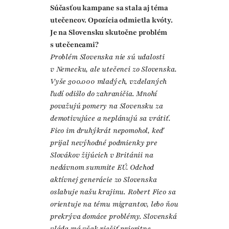
Súčasťou kampane sa stala aj téma
utečencov. Opozícia odmietla kvóty.
Je na Slovensku skutočne problém
s utečencami?
Problém Slovenska nie sú udalosti
v Nemecku, ale utečenci zo Slovenska.
Vyše 300.000 mladých, vzdelaných
ľudí odišlo do zahraničia. Mnohí
považujú pomery na Slovensku za
demotivujúce a neplánujú sa vrátiť.
Fico im druhýkrát nepomohol, keď
prijal nevýhodné podmienky pre
Slovákov žijúcich v Británii na
nedávnom summite EÚ. Odchod
aktívnej generácie zo Slovenska
oslabuje našu krajinu. Robert Fico sa
orientuje na tému migrantov, lebo ňou
prekrýva domáce problémy. Slovenská
vláda má však riešiť prioritne