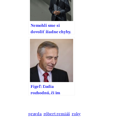
Nemohli sme si
dovoliť žiadne chyby.
To, čo zaplatili
generácie pred nami,
je výzva na našu
zodpovednosť
Figeľ: Ľudia
rozhodnú, či im
nevadí alobalíček
pravda
róbert remiáš
roky