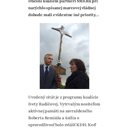
Dnešní koaliční partneri SMERu pri
narýchlo spísanej marcovej vládnej
dohode mali evidentne iné priority…
Uvedený citát je z programu koalície
Ivety Radičovej. Vytrvalým nositeľom
aktívnej pamäti na zavraždeného
Roberta Remiáša a úsilia o
spravodlivosť bolo zvlášť KDH. Keď