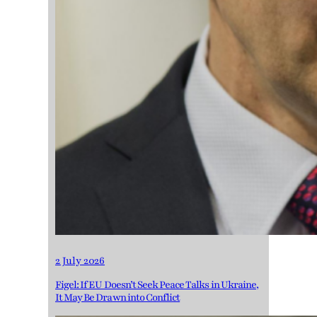
2 July 2026
Figel: If EU Doesn’t Seek Peace Talks in Ukraine,
It May Be Drawn into Conflict