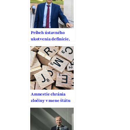
Príbeh ústavného
ukotvenia definície,
ochrany a podpory
manželstva na
Slovensku
Amnestie chránia
zločiny v mene štátu