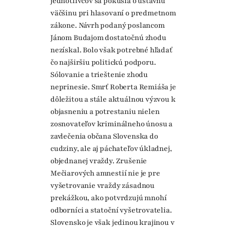
jednotlivcov sa pokúsia o ústavnú
väčšinu pri hlasovaní o predmetnom
zákone. Návrh podaný poslancom
Jánom Budajom dostatočnú zhodu
nezískal. Bolo však potrebné hľadať
čo najširšiu politickú podporu.
Sólovanie a trieštenie zhodu
neprinesie. Smrť Roberta Remiáša je
dôležitou a stále aktuálnou výzvou k
objasneniu a potrestaniu nielen
zosnovateľov kriminálneho únosu a
zavlečenia občana Slovenska do
cudziny, ale aj páchateľov úkladnej,
objednanej vraždy. Zrušenie
Mečiarových amnestií nie je pre
vyšetrovanie vraždy zásadnou
prekážkou, ako potvrdzujú mnohí
odborníci a statoční vyšetrovatelia.
Slovensko je však jedinou krajinou v