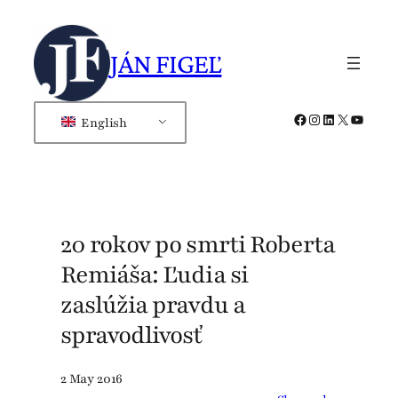
Skip
to
JÁN FIGEĽ
content
Facebook
Instagram
LinkedIn
X
YouTub
English
20 rokov po smrti Roberta
Remiáša: Ľudia si
zaslúžia pravdu a
spravodlivosť
2 May 2016