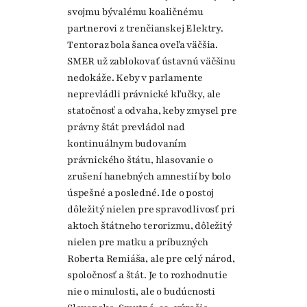
svojmu bývalému koaličnému
partnerovi z trenčianskej Elektry.
Tentoraz bola šanca oveľa väčšia.
SMER už zablokovať ústavnú väčšinu
nedokáže. Keby v parlamente
neprevládli právnické kľučky, ale
statočnosť a odvaha, keby zmysel pre
právny štát prevládol nad
kontinuálnym budovaním
právnického štátu, hlasovanie o
zrušení hanebných amnestií by bolo
úspešné a posledné. Ide o postoj
dôležitý nielen pre spravodlivosť pri
aktoch štátneho terorizmu, dôležitý
nielen pre matku a príbuzných
Roberta Remiáša, ale pre celý národ,
spoločnosť a štát. Je to rozhodnutie
nie o minulosti, ale o budúcnosti