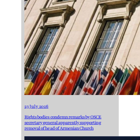
23 July 2026
Rights bodies condemn remarks by OSCE
secretary general apparently supporting
removal of head of Armenian Church