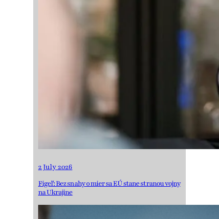
2 July 2026
Figeľ: Bez snahy o mier sa EÚ stane stranou vojny
na Ukrajine