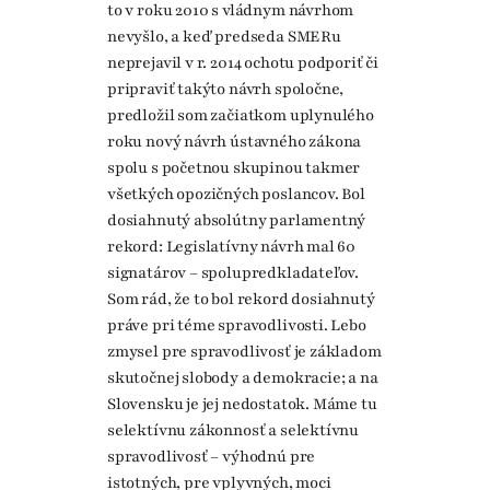
to v roku 2010 s vládnym návrhom
nevyšlo, a keď predseda SMERu
neprejavil v r. 2014 ochotu podporiť či
pripraviť takýto návrh spoločne,
predložil som začiatkom uplynulého
roku nový návrh ústavného zákona
spolu s početnou skupinou takmer
všetkých opozičných poslancov. Bol
dosiahnutý absolútny parlamentný
rekord: Legislatívny návrh mal 60
signatárov – spolupredkladateľov.
Som rád, že to bol rekord dosiahnutý
práve pri téme spravodlivosti. Lebo
zmysel pre spravodlivosť je základom
skutočnej slobody a demokracie; a na
Slovensku je jej nedostatok. Máme tu
selektívnu zákonnosť a selektívnu
spravodlivosť – výhodnú pre
istotných, pre vplyvných, moci