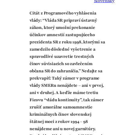
Slovensky
Citát z Programového vyhlásenia
vlády: “Vláda SR pripraví ústavný
zákon, ktorý umožní prekonanie
účinkov amnestií zastupujúceho
prezidenta SR z roku 1998, ktorými sa
zamedzilo dôsledné vyšetrenie a
spravodlivé uzavretie trestných
činov súvisiacich so zavlečením
občana SR do zahraničia.” Nedajte sa
prekvapiť: Taký zámer v programe
vlády SMERu nenájdete – ani v prvej,
ani v druhej. A keďže máme tretiu
Ficovu “vládu kontinuity”, tak zámer
zrušiť amorálne samoamnestie
kriminálnych činov slovenskej
štátnej moci z rokov 1994 – 98
nenájdeme ani u novej garnitúry.