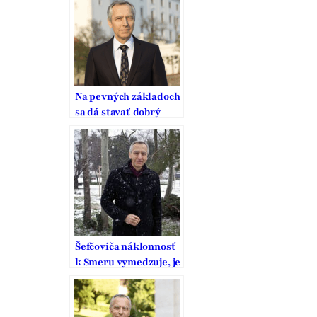
Na pevných základoch
sa dá stavať dobrý
domov
Šefčoviča náklonnosť
k Smeru vymedzuje, je
to pritom strana
vodcovského typu