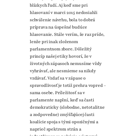
blízkych ľudí. Aj keď sme pri
hlasovaní v marci 2015 nedosiahli
schválenie návrhu, bola to dobrá
príprava na úspešné budúce
hlasovanie. Stále verím, že raz príde,
lenže pri inak zloženom
parlamentnom zbore. Dôležitý
princíp našej etiky hovorí, že v
životných zápasoch nemusíme vždy
vyhrávať, ale nesmieme sa nikdy
vzdávať. Vzdať sa v zápase o
spravodlivosť je totiž prehra vopred –
sama osebe. Príležitosť sa v
parlamente naplní, keď sa časti
demokraticky (slobodne, netotalitne
a zodpovedne) zmýšľajúcej časti
koalície spoja s tými opozičnými a
naprieč spektrom strán a