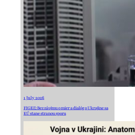
1 July 2026
FIGEĽ: Bez záujmu o mier a dialóg o Ukrajine sa
EÚ stane stranou sporu