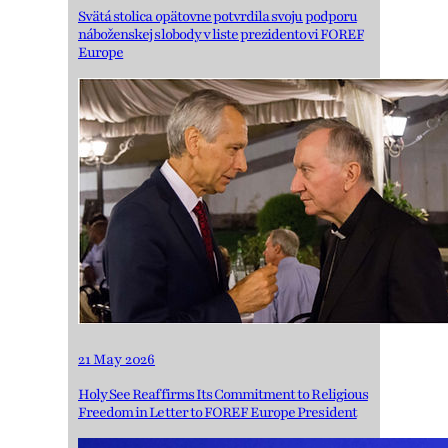
Svätá stolica opätovne potvrdila svoju podporu
náboženskej slobody v liste prezidentovi FOREF
Europe
21 May 2026
Holy See Reaffirms Its Commitment to Religious
Freedom in Letter to FOREF Europe President