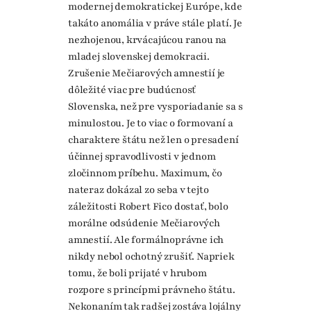
modernej demokratickej Európe, kde
takáto anomália v práve stále platí. Je
nezhojenou, krvácajúcou ranou na
mladej slovenskej demokracii.
Zrušenie Mečiarových amnestií je
dôležité viac pre budúcnosť
Slovenska, než pre vysporiadanie sa s
minulostou. Je to viac o formovaní a
charaktere štátu než len o presadení
účinnej spravodlivosti v jednom
zločinnom príbehu. Maximum, čo
nateraz dokázal zo seba v tejto
záležitosti Robert Fico dostať, bolo
morálne odsúdenie Mečiarových
amnestií. Ale formálnoprávne ich
nikdy nebol ochotný zrušiť. Napriek
tomu, že boli prijaté v hrubom
rozpore s princípmi právneho štátu.
Nekonaním tak radšej zostáva lojálny