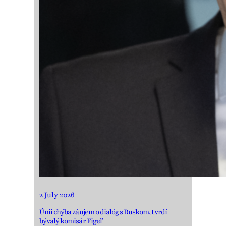
2 July 2026
Únii chýba záujem o dialóg s Ruskom, tvrdí
bývalý komisár Figeľ