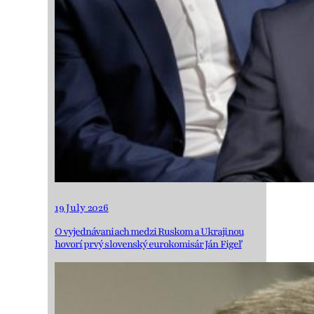
19 July 2026
O vyjednávaniach medzi Ruskom a Ukrajinou
hovorí prvý slovenský eurokomisár Ján Figeľ