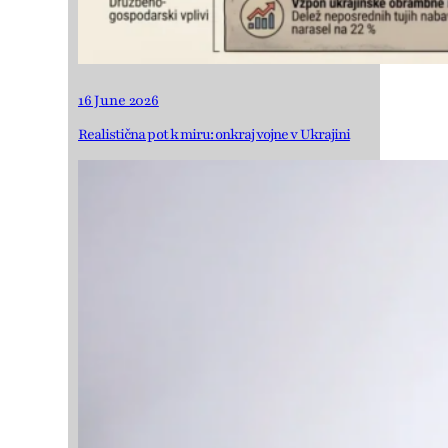
16 June 2026
Realistična pot k miru: onkraj vojne v Ukrajini