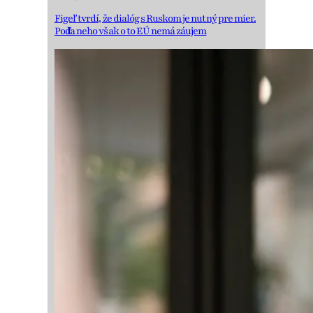
Figeľ tvrdí, že dialóg s Ruskom je nutný pre mier.
Podľa neho však o to EÚ nemá záujem