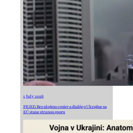
1 July 2026
FIGEĽ: Bez záujmu o mier a dialóg o Ukrajine sa
EÚ stane stranou sporu