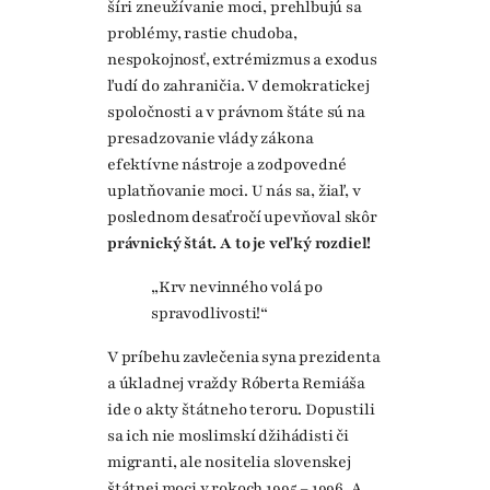
šíri zneužívanie moci, prehlbujú sa
problémy, rastie chudoba,
nespokojnosť, extrémizmus a exodus
ľudí do zahraničia. V demokratickej
spoločnosti a v právnom štáte sú na
presadzovanie vlády zákona
efektívne nástroje a zodpovedné
uplatňovanie moci. U nás sa, žiaľ, v
poslednom desaťročí upevňoval skôr
právnický štát. A to je veľký rozdiel!
„Krv nevinného volá po
spravodlivosti!“
V príbehu zavlečenia syna prezidenta
a úkladnej vraždy Róberta Remiáša
ide o akty štátneho teroru. Dopustili
sa ich nie moslimskí džihádisti či
migranti, ale nositelia slovenskej
štátnej moci v rokoch 1995 – 1996. A