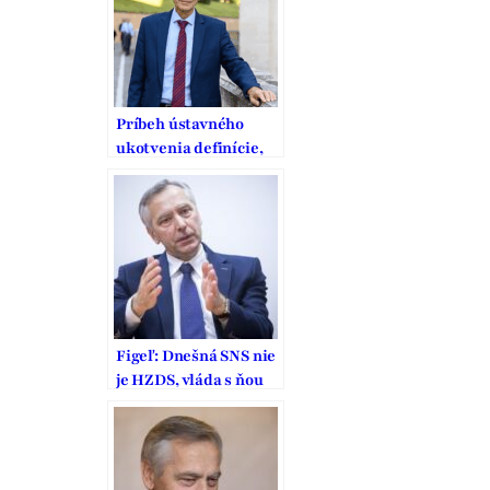
Príbeh ústavného
ukotvenia definície,
ochrany a podpory
manželstva na
Slovensku
Figeľ: Dnešná SNS nie
je HZDS, vláda s ňou
by bola lepšia ako so
Smerom