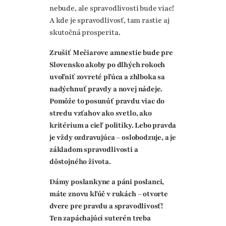
nebude, ale spravodlivosti bude viac!
A kde je spravodlivosť, tam rastie aj
skutočná prosperita.
Zrušiť Mečiarove amnestie bude pre
Slovensko akoby po dlhých rokoch
uvoľniť zovreté pľúca a zhlboka sa
nadýchnuť pravdy a novej nádeje.
Pomôže to posunúť pravdu viac do
stredu vzťahov ako svetlo, ako
kritérium a cieľ politiky. Lebo pravda
je vždy ozdravujúca – oslobodzuje, a je
základom spravodlivosti a
dôstojného života.
Dámy poslankyne a páni poslanci,
máte znovu kľúč v rukách – otvorte
dvere pre pravdu a spravodlivosť!
Ten zapáchajúci suterén treba