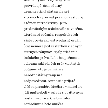
potvrdzujú, že moderný
demokratický štát sa vie pri
zločinoch vyrovnať právnou cestou aj
s témou retroaktivity. Je to
predovšetkým otázka vôle suveréna,
ktorým sú občania, respektíve ich
zástupcovia ako ústavodarný orgán.
Štát nemôže pod zásterkou žiadnych
štátnych záujmov kryť potláčanie
ľudského práva. Lebo bezpečnosť a
ochrana základných práv vlastných
občanov – to je primárny
národnoštátny záujem a
zodpovednosť. Amnestie prijaté
vládou premiéra Mečiara v marci a v
júli 1998 neboli v súlade s pozitívnym
poslaním práva! Cieľom toho
rozhodnutia bolo umlčať