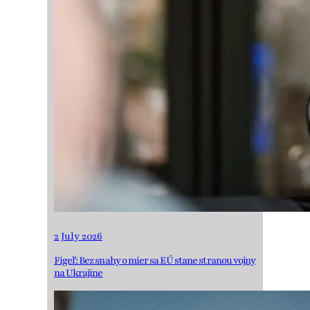
2 July 2026
Figeľ: Bez snahy o mier sa EÚ stane stranou vojny
na Ukrajine