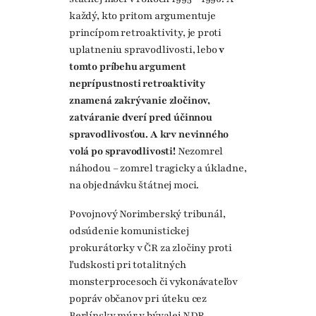
každý, kto pritom argumentuje
princípom retroaktivity, je proti
uplatneniu spravodlivosti, lebo
v
tomto príbehu argument
neprípustnosti retroaktivity
znamená zakrývanie zločinov,
zatváranie dverí pred účinnou
spravodlivosťou. A krv nevinného
volá po spravodlivosti!
Nezomrel
náhodou – zomrel tragicky a úkladne,
na objednávku štátnej moci.
Povojnový Norimberský tribunál,
odsúdenie komunistickej
prokurátorky v ČR za zločiny proti
ľudskosti pri totalitných
monsterprocesoch či vykonávateľov
popráv občanov pri úteku cez
Berlínsky múr v bývalej NDR