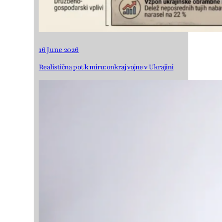
16 June 2026
Realistična pot k miru: onkraj vojne v Ukrajini