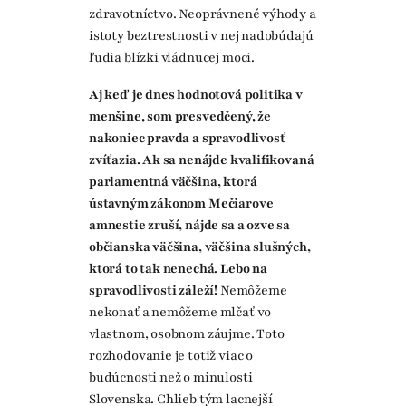
zdravotníctvo. Neoprávnené výhody a
istoty beztrestnosti v nej nadobúdajú
ľudia blízki vládnucej moci.
Aj keď je dnes hodnotová politika v
menšine, som presvedčený, že
nakoniec pravda a spravodlivosť
zvíťazia. Ak sa nenájde kvalifikovaná
parlamentná väčšina, ktorá
ústavným zákonom Mečiarove
amnestie zruší, nájde sa a ozve sa
občianska väčšina, väčšina slušných,
ktorá to tak nenechá. Lebo na
spravodlivosti záleží!
Nemôžeme
nekonať a nemôžeme mlčať vo
vlastnom, osobnom záujme. Toto
rozhodovanie je totiž viac o
budúcnosti než o minulosti
Slovenska. Chlieb tým lacnejší