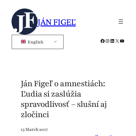
Skip
to
JÁN FIGEĽ
content
Facebook
Instagram
LinkedIn
X
YouTub
English
Ján Figeľ o amnestiách:
Ľudia si zaslúžia
spravodlivosť – slušní aj
zločinci
13 March 2017