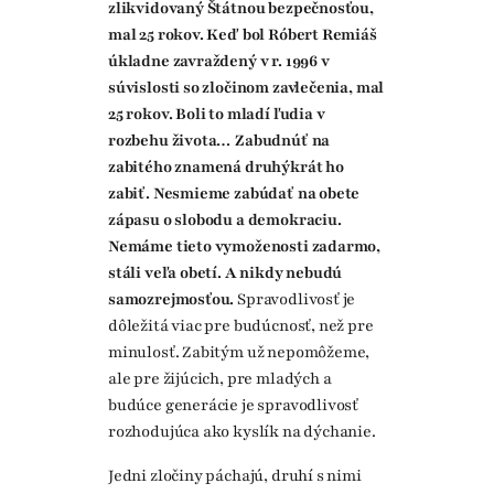
zlikvidovaný Štátnou bezpečnosťou,
mal 25 rokov. Keď bol Róbert Remiáš
úkladne zavraždený v r. 1996 v
súvislosti so zločinom zavlečenia, mal
25 rokov. Boli to mladí ľudia v
rozbehu života… Zabudnúť na
zabitého znamená druhýkrát ho
zabiť.
Nesmieme zabúdať na obete
zápasu o slobodu a demokraciu.
Nemáme tieto vymoženosti zadarmo,
stáli veľa obetí. A nikdy nebudú
samozrejmosťou.
Spravodlivosť je
dôležitá viac pre budúcnosť, než pre
minulosť. Zabitým už nepomôžeme,
ale pre žijúcich, pre mladých a
budúce generácie je spravodlivosť
rozhodujúca ako kyslík na dýchanie.
Jedni zločiny páchajú, druhí s nimi