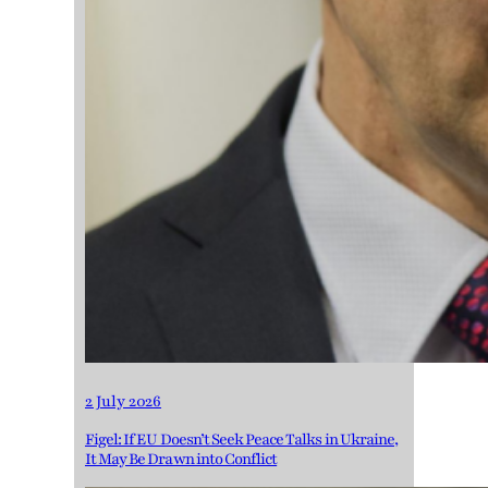
2 July 2026
Figel: If EU Doesn’t Seek Peace Talks in Ukraine,
It May Be Drawn into Conflict