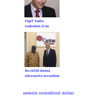
Figeľ: Ľudia
rozhodnú, či im
nevadí alobalíček
Bez KDH slušná
alternatíva nevznikne
amnestie
spravodlivosť
zločinci