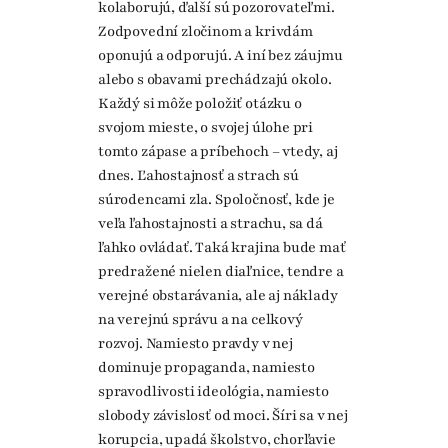
kolaborujú, ďalší sú pozorovateľmi.
Zodpovední zločinom a krivdám
oponujú a odporujú. A iní bez záujmu
alebo s obavami prechádzajú okolo.
Každý si môže položiť otázku o
svojom mieste, o svojej úlohe pri
tomto zápase a príbehoch – vtedy, aj
dnes. Ľahostajnosť a strach sú
súrodencami zla. Spoločnosť, kde je
veľa ľahostajnosti a strachu, sa dá
ľahko ovládať. Taká krajina bude mať
predražené nielen diaľnice, tendre a
verejné obstarávania, ale aj náklady
na verejnú správu a na celkový
rozvoj. Namiesto pravdy v nej
dominuje propaganda, namiesto
spravodlivosti ideológia, namiesto
slobody závislosť od moci. Šíri sa v nej
korupcia, upadá školstvo, chorľavie