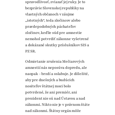
spravodlivosť, zviazať jej ruky. Je to
bezprávie Slovenskej republiky na
vlastných občanoch v záujme
„istotných“, teda zločincov alebo
pravdepodobných páchateľov
zločinov, keďže súd pre amnestie
nemohol potvrdiť zákonne vyšetrené
a dokázané skutky príslušníkov SIS a
PZ SR.
Odmietanie zrušenia Mečiarových
amnestií nás neposúva dopredu, ale
naopak – brzdí a oslabuje. Je dôležité,
aby pre dnešných a budúcich
nositeľov štátnej moci bolo
potvrdené, že ani premiér, ani
prezident nie sú nad Ústavou a nad
zákonmi. Nikto nie je v právnom štáte
nad zákonmi. Štátny orgán môže