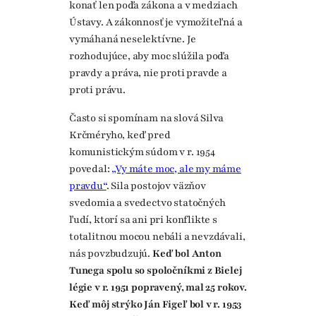
konať len podľa zákona a v medziach
Ústavy. A zákonnosť je vymožiteľná a
vymáhaná neselektívne. Je
rozhodujúce, aby moc slúžila podľa
pravdy a práva, nie proti pravde a
proti právu.
Často si spomínam na slová Silva
Krčméryho, keď pred
komunistickým súdom v r. 1954
povedal:
„Vy máte moc, ale my máme
pravdu“
. Sila postojov väzňov
svedomia a svedectvo statočných
ľudí, ktorí sa ani pri konflikte s
totalitnou mocou nebáli a nevzdávali,
nás povzbudzujú.
Keď bol Anton
Tunega spolu so spoločníkmi z Bielej
légie v r. 1951 popravený, mal 25 rokov.
Keď môj strýko Ján Figeľ bol v r. 1953