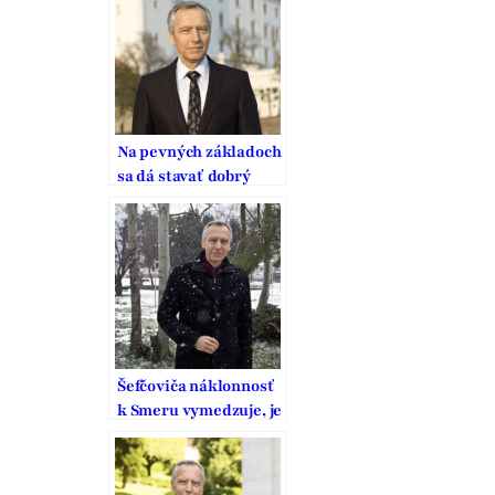
Na pevných základoch
sa dá stavať dobrý
domov
Šefčoviča náklonnosť
k Smeru vymedzuje, je
to pritom strana
vodcovského typu