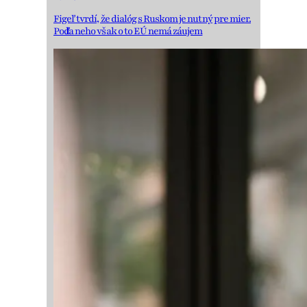
Figeľ tvrdí, že dialóg s Ruskom je nutný pre mier.
Podľa neho však o to EÚ nemá záujem