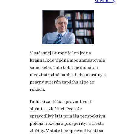
Slovensky
V súčasnej Európe je len jedna
krajina, kde vládna moc amnestovala
samu seba. Toto bola a je domáca i
medzinárodná hanba. Lebo morálny a
právny suterén zapácha aj po 20
rokoch.
ľudia si zaslúžia spravodlivosť –
slušní, aj zločinci. Pretože
spravodlivý štát prináša perspektívu
pokoja, rozvoja a prosperity; a trestá
zločiny. V štáte bez spravodlivosti sa