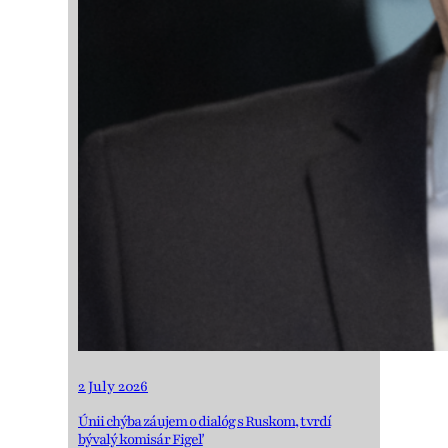
2 July 2026
Únii chýba záujem o dialóg s Ruskom, tvrdí
bývalý komisár Figeľ