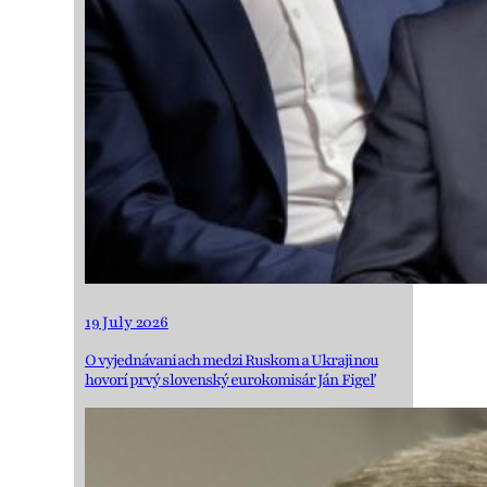
19 July 2026
O vyjednávaniach medzi Ruskom a Ukrajinou
hovorí prvý slovenský eurokomisár Ján Figeľ