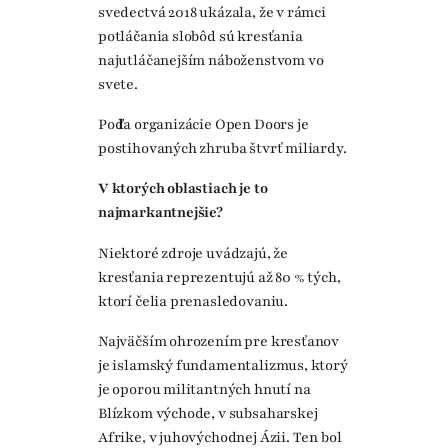
svedectvá 2018 ukázala, že v rámci
potláčania slobôd sú kresťania
najutláčanejším náboženstvom vo
svete.
Podľa organizácie Open Doors je
postihovaných zhruba štvrť miliardy.
V ktorých oblastiach je to
najmarkantnejšie?
Niektoré zdroje uvádzajú, že
kresťania reprezentujú až 80 % tých,
ktorí čelia prenasledovaniu.
Najväčším ohrozením pre kresťanov
je islamský fundamentalizmus, ktorý
je oporou militantných hnutí na
Blízkom východe, v subsaharskej
Afrike, v juhovýchodnej Ázii. Ten bol