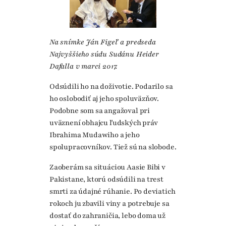
Na snímke Ján Figeľ a predseda
Najvyššieho súdu Sudánu Heider
Dafalla v marci 2017.
Odsúdili ho na doživotie. Podarilo sa
ho oslobodiť aj jeho spoluväzňov.
Podobne som sa angažoval pri
uväznení obhajcu ľudských práv
Ibrahima Mudawiho a jeho
spolupracovníkov. Tiež sú na slobode.
Zaoberám sa situáciou Aasie Bibi v
Pakistane, ktorú odsúdili na trest
smrti za údajné rúhanie. Po deviatich
rokoch ju zbavili viny a potrebuje sa
dostať do zahraničia, lebo doma už