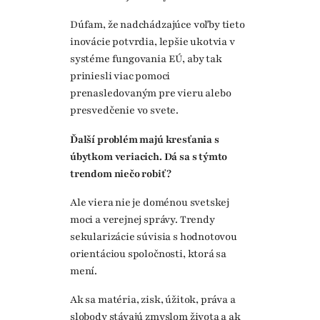
Dúfam, že nadchádzajúce voľby tieto
inovácie potvrdia, lepšie ukotvia v
systéme fungovania EÚ, aby tak
priniesli viac pomoci
prenasledovaným pre vieru alebo
presvedčenie vo svete.
Ďalší problém majú kresťania s
úbytkom veriacich. Dá sa s týmto
trendom niečo robiť?
Ale viera nie je doménou svetskej
moci a verejnej správy. Trendy
sekularizácie súvisia s hodnotovou
orientáciou spoločnosti, ktorá sa
mení.
Ak sa matéria, zisk, úžitok, práva a
slobody stávajú zmyslom života a ak