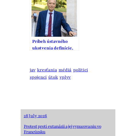
Príbeh ústavného
ukotvenia definície,
ochrany a podpory
manželstva na
Slovensku
jav
kresťania
médiá
politici
spojenci
útok
vplyv
28 July 2026
Protest proti eutanázii a jej vynucovaniu vo
Francúzsku