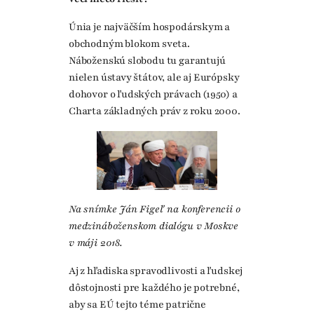
Únia je najväčším hospodárskym a
obchodným blokom sveta.
Náboženskú slobodu tu garantujú
nielen ústavy štátov, ale aj Európsky
dohovor o ľudských právach (1950) a
Charta základných práv z roku 2000.
Na snímke Ján Figeľ na konferencii o
medzináboženskom dialógu v Moskve
v máji 2018.
Aj z hľadiska spravodlivosti a ľudskej
dôstojnosti pre každého je potrebné,
aby sa EÚ tejto téme patrične