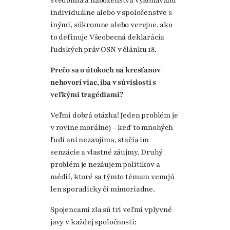
svedomia a náboženstva vykonávanú
individuálne alebo v spoločenstve s
inými, súkromne alebo verejne, ako
to definuje Všeobecná deklarácia
ľudských práv OSN v článku 18.
Prečo sa o útokoch na kresťanov
nehovorí viac, iba v súvislosti s
veľkými tragédiami?
Veľmi dobrá otázka! Jeden problém je
v rovine morálnej – keď to mnohých
ľudí ani nezaujíma, stačia im
senzácie a vlastné záujmy. Druhý
problém je nezáujem politikov a
médií, ktoré sa týmto témam venujú
len sporadicky či mimoriadne.
Spojencami zla sú tri veľmi vplyvné
javy v každej spoločnosti: