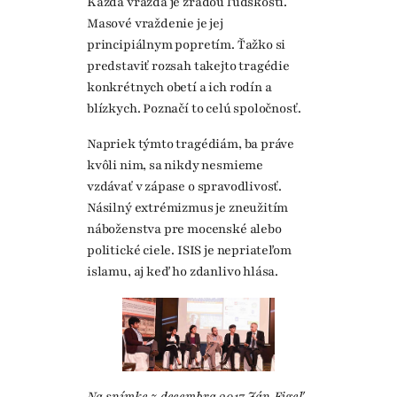
Každá vražda je zradou ľudskosti.
Masové vraždenie je jej
principiálnym popretím. Ťažko si
predstaviť rozsah takejto tragédie
konkrétnych obetí a ich rodín a
blízkych. Poznačí to celú spoločnosť.
Napriek týmto tragédiám, ba práve
kvôli nim, sa nikdy nesmieme
vzdávať v zápase o spravodlivosť.
Násilný extrémizmus je zneužitím
náboženstva pre mocenské alebo
politické ciele. ISIS je nepriateľom
islamu, aj keď ho zdanlivo hlása.
Na snímke z decembra 2017 Ján Figeľ