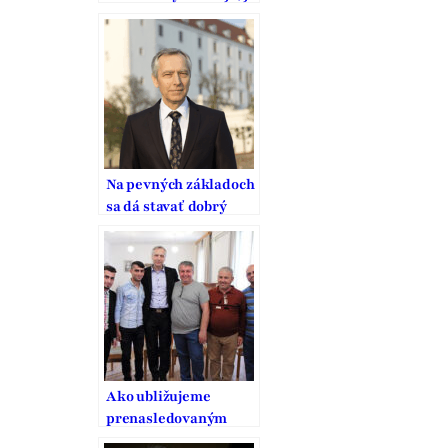
to pritom strana
vodcovského typu
Na pevných základoch
sa dá stavať dobrý
domov
Ako ubližujeme
prenasledovaným
kresťanom?