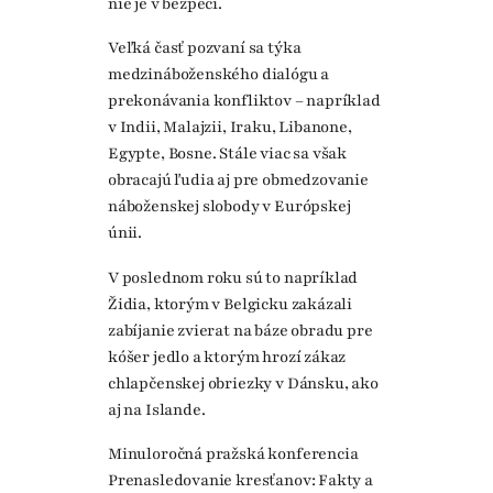
nie je v bezpečí.
Veľká časť pozvaní sa týka
medzináboženského dialógu a
prekonávania konfliktov – napríklad
v Indii, Malajzii, Iraku, Libanone,
Egypte, Bosne. Stále viac sa však
obracajú ľudia aj pre obmedzovanie
náboženskej slobody v Európskej
únii.
V poslednom roku sú to napríklad
Židia, ktorým v Belgicku zakázali
zabíjanie zvierat na báze obradu pre
kóšer jedlo a ktorým hrozí zákaz
chlapčenskej obriezky v Dánsku, ako
aj na Islande.
Minuloročná pražská konferencia
Prenasledovanie kresťanov: Fakty a