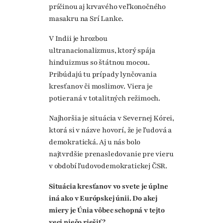
príčinou aj krvavého veľkonočného
masakru na Srí Lanke.
V Indii je hrozbou
ultranacionalizmus, ktorý spája
hinduizmus so štátnou mocou.
Pribúdajú tu prípady lynčovania
kresťanov či moslimov. Viera je
potieraná v totalitných režimoch.
Najhoršia je situácia v Severnej Kórei,
ktorá si v názve hovorí, že je ľudová a
demokratická. Aj u nás bolo
najtvrdšie prenasledovanie pre vieru
v období ľudovodemokratickej ČSR.
Situácia kresťanov vo svete je úplne
iná ako v Európskej únii. Do akej
miery je Únia vôbec schopná v tejto
veci niečo riešiť?