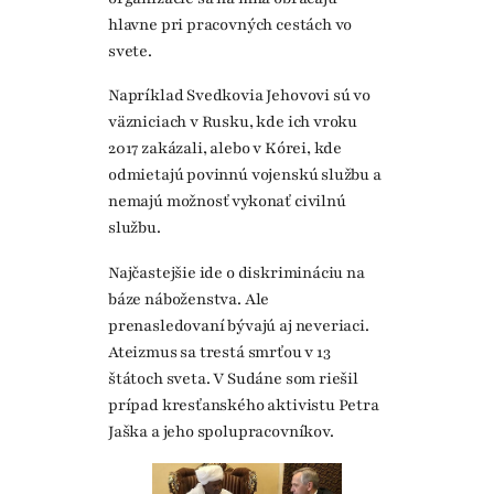
hlavne pri pracovných cestách vo
svete.
Napríklad Svedkovia Jehovovi sú vo
väzniciach v Rusku, kde ich vroku
2017 zakázali, alebo v Kórei, kde
odmietajú povinnú vojenskú službu a
nemajú možnosť vykonať civilnú
službu.
Najčastejšie ide o diskrimináciu na
báze náboženstva. Ale
prenasledovaní bývajú aj neveriaci.
Ateizmus sa trestá smrťou v 13
štátoch sveta. V Sudáne som riešil
prípad kresťanského aktivistu Petra
Jaška a jeho spolupracovníkov.