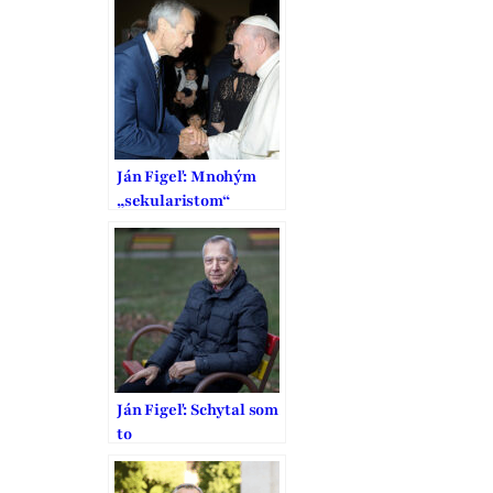
Ľahostajnosťou,
nevedomosťou a
strachom
Ján Figeľ: Mnohým
„sekularistom“
prekáža, žeby sa
inštitúcie EÚ mali
systematicky
zaoberať
náboženstvom
Ján Figeľ: Schytal som
to