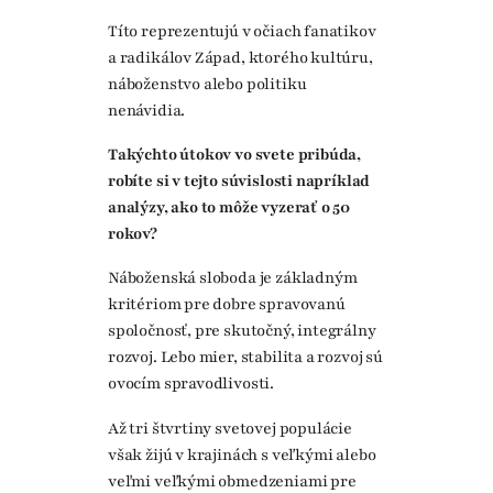
Títo reprezentujú v očiach fanatikov
a radikálov Západ, ktorého kultúru,
náboženstvo alebo politiku
nenávidia.
Takýchto útokov vo svete pribúda,
robíte si v tejto súvislosti napríklad
analýzy, ako to môže vyzerať o 50
rokov?
Náboženská sloboda je základným
kritériom pre dobre spravovanú
spoločnosť, pre skutočný, integrálny
rozvoj. Lebo mier, stabilita a rozvoj sú
ovocím spravodlivosti.
Až tri štvrtiny svetovej populácie
však žijú v krajinách s veľkými alebo
veľmi veľkými obmedzeniami pre