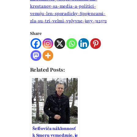
krestanov-sa-media-a-politici-
venuju-len-sporadicky-Spojencami-
zla-su-tri-velmi-vplyvne-javy-312572
Share
Related Posts:
Šefčoviča náklonnosť
k Smeru vymedzuje, je