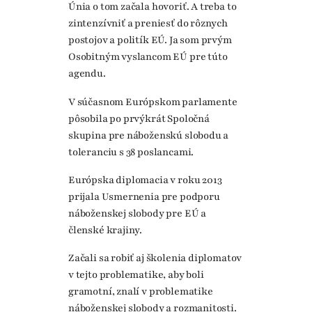
Únia o tom začala hovoriť. A treba to
zintenzívniť a preniesť do rôznych
postojov a politík EÚ. Ja som prvým
Osobitným vyslancom EÚ pre túto
agendu.
V súčasnom Európskom parlamente
pôsobila po prvýkrát Spoločná
skupina pre náboženskú slobodu a
toleranciu s 38 poslancami.
Európska diplomacia v roku 2013
prijala Usmernenia pre podporu
náboženskej slobody pre EÚ a
členské krajiny.
Začali sa robiť aj školenia diplomatov
v tejto problematike, aby boli
gramotní, znalí v problematike
náboženskej slobody a rozmanitosti.