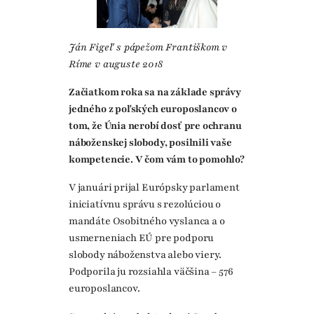
Ján Figeľ s pápežom Františkom v
Ríme v auguste 2018
Začiatkom roka sa na základe správy
jedného z poľských europoslancov o
tom, že Únia nerobí dosť pre ochranu
náboženskej slobody, posilnili vaše
kompetencie. V čom vám to pomohlo?
V januári prijal Európsky parlament
iniciatívnu správu s rezolúciou o
mandáte Osobitného vyslanca a o
usmerneniach EÚ pre podporu
slobody náboženstva alebo viery.
Podporila ju rozsiahla väčšina – 576
europoslancov.