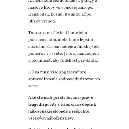
Arménskom cez holokaust, gulagy a
masové hroby vo vojnovej Európe,
Kambodžu, Bosnu, Rwandu až po
Blízky východ.
Toto 21. storočie buď bude jeho
pokračovaním, alebo bude lepším
storočím, časom nádeje a ľudskejších
pomerov vo svete. Je to aj náš záujem
a povinnosť, aby ľudskosť prevládla.
EÚ sa musí viac angažovať pre
spravodlivosť a zodpovedný rozvoj vo
svete.
Aké ste mali pri sledovaní správ o
tragédii pocity z toho, či raz dôjde k
náboženskej slobode a rešpektu
všetkých náboženstiev?