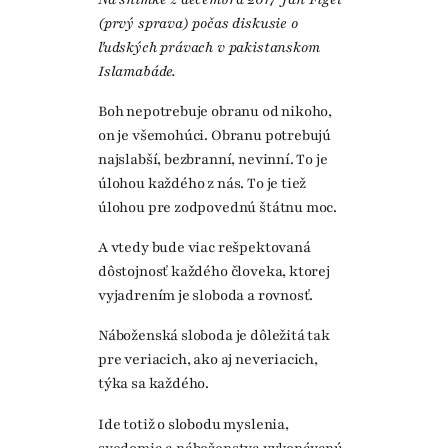
(prvý sprava) počas diskusie o
ľudských právach v pakistanskom
Islamabáde.
Boh nepotrebuje obranu od nikoho,
on je všemohúci. Obranu potrebujú
najslabší, bezbranní, nevinní. To je
úlohou každého z nás. To je tiež
úlohou pre zodpovednú štátnu moc.
A vtedy bude viac rešpektovaná
dôstojnosť každého človeka, ktorej
vyjadrením je sloboda a rovnosť.
Náboženská sloboda je dôležitá tak
pre veriacich, ako aj neveriacich,
týka sa každého.
Ide totiž o slobodu myslenia,