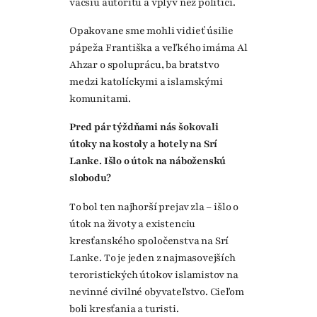
väčšiu autoritu a vplyv než politici.
Opakovane sme mohli vidieť úsilie
pápeža Františka a veľkého imáma Al
Ahzar o spoluprácu, ba bratstvo
medzi katolíckymi a islamskými
komunitami.
Pred pár týždňami nás šokovali
útoky na kostoly a hotely na Srí
Lanke. Išlo o útok na náboženskú
slobodu?
To bol ten najhorší prejav zla – išlo o
útok na životy a existenciu
kresťanského spoločenstva na Srí
Lanke. To je jeden z najmasovejších
teroristických útokov islamistov na
nevinné civilné obyvateľstvo. Cieľom
boli kresťania a turisti.