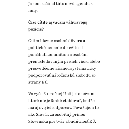
Ja som začínal túto novú agendu z
nuly.
Čiže cítite aj väčšiu váhu svojej
pozície?
Cítim hlavne osobnú dôveru a
politické uznanie dôležitosti
pomáhať komunitám a osobám
prenasledovaným pre ich vieru alebo
presvedčenie a šancu systematicky
podporovať náboženskú slobodu zo
strany EÚ.
Vo vyše 60-ročnej Únii je to nóvum,
ktoré nie je ľahké etablovať, keďže
má aj svojich odporcov. Považujem to
ako Slovák za osobitný prínos
Slovenska pre tvár a budúcnosť EÚ.