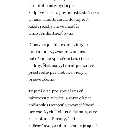
sa oddelia od zmyslu pre
zodpovednosť a povinnosti, stráca sa
aj naša orientácia na dôstojnosť
každej osoby, na večnosť či
transcendentnosť bytia.
Obnova a prehlbovanie viery je
doménou a výzvou hlavne pre
náboženské spoločenstvá, cirkvi a
rodiny. Štát má vytvárať priaznivé
prostredie pre slobodu viery a
presvedčenia.
To je základ pre spoločenskú
názorovú pluralitu a zároveň pre
občiansku rovnosť a spravodlivosť
pre všetkých. Robert Schuman, otec
zjednotenej Európy, často
zdôrazňoval, že demokracia je spätá s