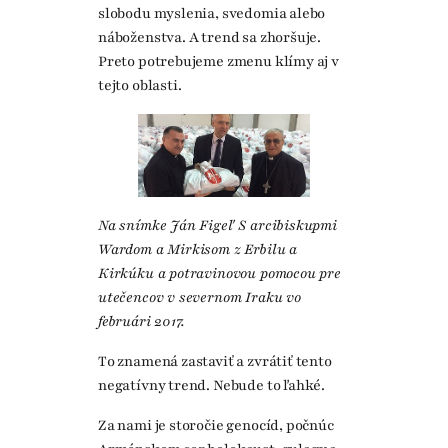
slobodu myslenia, svedomia alebo
náboženstva. A trend sa zhoršuje.
Preto potrebujeme zmenu klímy aj v
tejto oblasti.
Na snímke Ján Figeľ S arcibiskupmi
Wardom a Mirkisom z Erbilu a
Kirkúku a potravinovou pomocou pre
utečencov v severnom Iraku vo
februári 2017.
To znamená zastaviť a zvrátiť tento
negatívny trend. Nebude to ľahké.
Za nami je storočie genocíd, počnúc