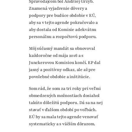
Spravodajcom bol Andrzej Grzyb.
Znamená vyjadrenie dôvery a
podpory pre budúce obdobie v EÚ,
aby sa v tejto agende pokračovalo a
aby dostala od Komisie adekvátnu
personálnu a rozpočtovú podporu.
Môj súčasný mandát sa obnovoval
každoročne od mája 2016 a s
Junckerovou Komisiou končí. EP dal
jasný a pozitívny odkaz, ale až pre
povolebné obdobie a inštitúcie.
Som rád, že som za tri roky pri veľmi
obmedzených možnostiach dosiahol
takúto dôležitú podporu. Dá sa na nej
stavať v ďalšom období po voľbách.
EÚ by sa mala tejto agende venovať
systematicky a s väčším dôrazom.