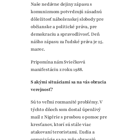
Naše nedávne dejiny zápasu s
komunizmom potvrdzujú zásadnú
dôležitosť náboženskej slobody pre
občianske a politické práva, pre
demokraciu a spravodlivosť. Deň
nášho zápasu za ľudské práva je 25.
marec.
Pripomína nám Sviečkovú
manifestáciu z roku 1988.
S akými situáciami sa na vás obracia
verejnosť?
Sú to veľmi rozmanité problémy. V
týchto dňoch som dostal úpenlivý
mail z Nigérie s prosbou o pomoc pre
kresťanov, ktorí sú stále viac
atakovaní teroristami. Ľudia a
organizácie sa na mňa obracajú