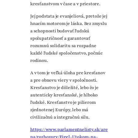
kresťanstvom v čase a v priestore.
Jej podstata je evanjeliová, pretože jej
hnacím motorom je láska. Bez zmyslu
a schopnosti budovať ľudskú
spolupatričnosť a garantovať
rozumnú solidaritu sa rozpadne
každé ľudské spoločenstvo, počnúc
rodinou.
A v tom je veľká úloha pre kresťanov
a pre obnovu viery v spoločnosti.
Kresťanstvo je dôležité, lebo čo je
autenticky kresťanské, je hlboko
ľudské. Kresťanstvo je pilierom
zjednotenej Európy, lebo má
civilizačnú a integračnú silu.
https://www.parlamentnelisty.sk/are
na/rozhovory/Figel-Utokom-na-