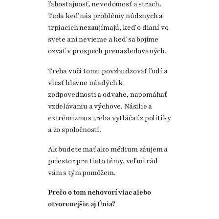
ľahostajnosť, nevedomosť a strach.
Teda keď nás problémy núdznych a
trpiacich nezaujímajú, keď o dianí vo
svete ani nevieme a keď sa bojíme
ozvať v prospech prenasledovaných.
Treba voči tomu povzbudzovať ľudí a
viesť hlavne mladých k
zodpovednosti a odvahe, napomáhať
vzdelávaniu a výchove. Násilie a
extrémizmus treba vytláčať z politiky
a zo spoločnosti.
Ak budete mať ako médium záujem a
priestor pre tieto témy, veľmi rád
vám s tým pomôžem.
Prečo o tom nehovorí viac alebo
otvorenejšie aj Únia?