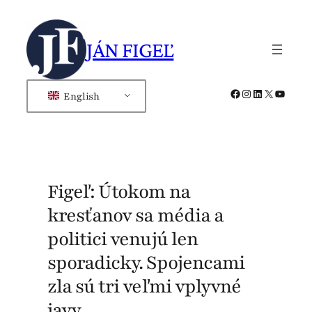
Skip
to
JÁN FIGEĽ
content
Facebook
Instagram
LinkedIn
X
YouTub
English
Figeľ: Útokom na
kresťanov sa média a
politici venujú len
sporadicky. Spojencami
zla sú tri veľmi vplyvné
javy