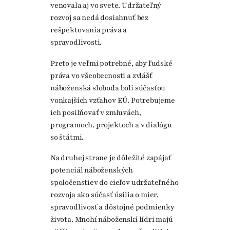
venovala aj vo svete. Udržateľný
rozvoj sa nedá dosiahnuť bez
rešpektovania práva a
spravodlivosti.
Preto je veľmi potrebné, aby ľudské
práva vo všeobecnosti a zvlášť
náboženská sloboda boli súčasťou
vonkajších vzťahov EÚ. Potrebujeme
ich posilňovať v zmluvách,
programoch, projektoch a v dialógu
so štátmi.
Na druhej strane je dôležité zapájať
potenciál náboženských
spoločenstiev do cieľov udržateľného
rozvoja ako súčasť úsilia o mier,
spravodlivosť a dôstojné podmienky
života. Mnohí náboženskí lídri majú