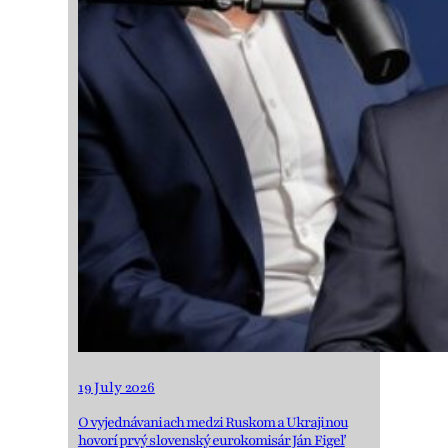
19 July 2026
O vyjednávaniach medzi Ruskom a Ukrajinou
hovorí prvý slovenský eurokomisár Ján Figeľ