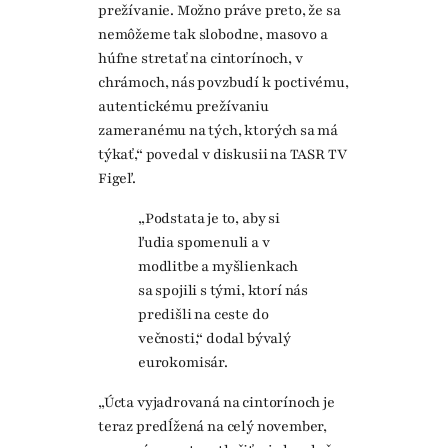
prežívanie. Možno práve preto, že sa
nemôžeme tak slobodne, masovo a
húfne stretať na cintorínoch, v
chrámoch, nás povzbudí k poctivému,
autentickému prežívaniu
zameranému na tých, ktorých sa má
týkať,“ povedal v diskusii na TASR TV
Figeľ.
„Podstata je to, aby si
ľudia spomenuli a v
modlitbe a myšlienkach
sa spojili s tými, ktorí nás
predišli na ceste do
večnosti,“ dodal bývalý
eurokomisár.
„Úcta vyjadrovaná na cintorínoch je
teraz predĺžená na celý november,