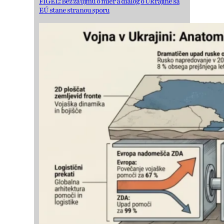
FIGEĽ: Bez záujmu o mier a dialóg o Ukrajine sa
EÚ stane stranou sporu