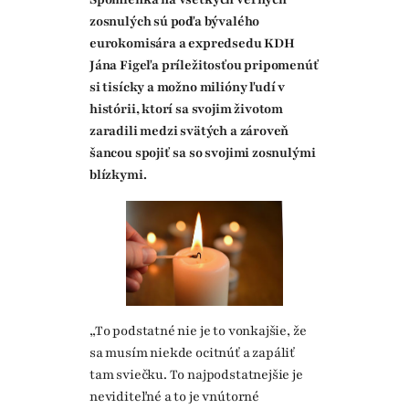
zosnulých sú podľa bývalého
eurokomisára a expredsedu KDH
Jána Figeľa príležitosťou pripomenúť
si tisícky a možno milióny ľudí v
histórii, ktorí sa svojim životom
zaradili medzi svätých a zároveň
šancou spojiť sa so svojimi zosnulými
blízkymi.
„To podstatné nie je to vonkajšie, že
sa musím niekde ocitnúť a zapáliť
tam sviečku. To najpodstatnejšie je
neviditeľné a to je vnútorné