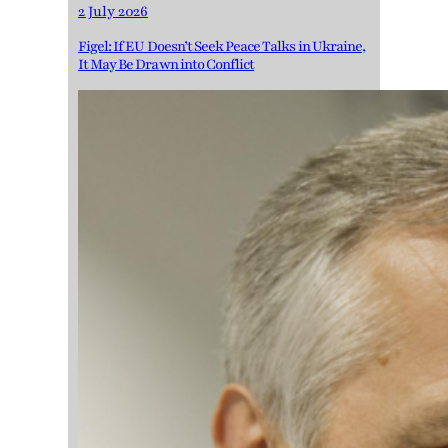
2 July 2026
Figel: If EU Doesn’t Seek Peace Talks in Ukraine,
It May Be Drawn into Conflict