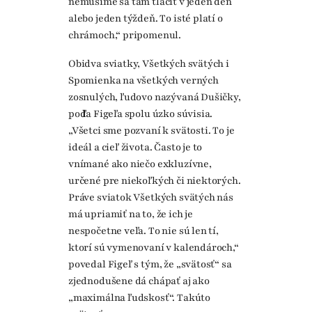
nemusíme sa tam tlačiť v jeden deň
alebo jeden týždeň. To isté platí o
chrámoch,“ pripomenul.
Obidva sviatky, Všetkých svätých i
Spomienka na všetkých verných
zosnulých, ľudovo nazývaná Dušičky,
podľa Figeľa spolu úzko súvisia.
„Všetci sme pozvaní k svätosti. To je
ideál a cieľ života. Často je to
vnímané ako niečo exkluzívne,
určené pre niekoľkých či niektorých.
Práve sviatok Všetkých svätých nás
má upriamiť na to, že ich je
nespočetne veľa. To nie sú len tí,
ktorí sú vymenovaní v kalendároch,“
povedal Figeľ s tým, že „svätosť“ sa
zjednodušene dá chápať aj ako
„maximálna ľudskosť“. Takúto