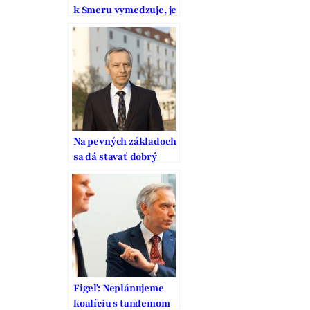
k Smeru vymedzuje, je
to pritom strana
vodcovského typu
Na pevných základoch
sa dá stavať dobrý
domov
Figeľ: Neplánujeme
koalíciu s tandemom