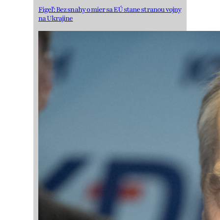
Figeľ: Bez snahy o mier sa EÚ stane stranou vojny
na Ukrajine