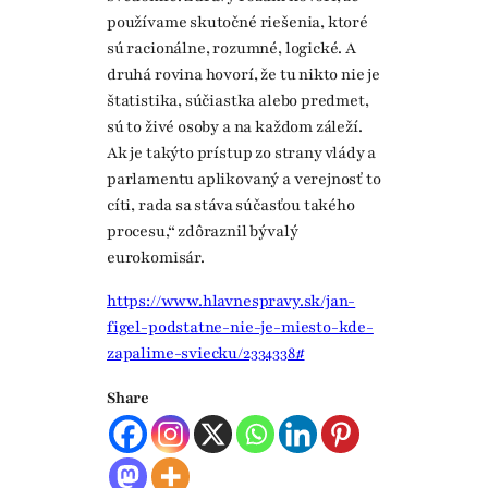
používame skutočné riešenia, ktoré
sú racionálne, rozumné, logické. A
druhá rovina hovorí, že tu nikto nie je
štatistika, súčiastka alebo predmet,
sú to živé osoby a na každom záleží.
Ak je takýto prístup zo strany vlády a
parlamentu aplikovaný a verejnosť to
cíti, rada sa stáva súčasťou takého
procesu,“ zdôraznil bývalý
eurokomisár.
https://www.hlavnespravy.sk/jan-
figel-podstatne-nie-je-miesto-kde-
zapalime-sviecku/2334338#
Share