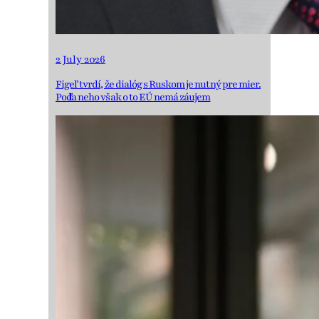
2 July 2026
Figeľ tvrdí, že dialóg s Ruskom je nutný pre mier.
Podľa neho však o to EÚ nemá záujem