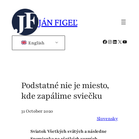
Skip
to
JÁN FIGEĽ
content
Facebook
Instagram
LinkedIn
X
YouTub
English
Podstatné nie je miesto,
kde zapálime sviečku
31 October 2020
Slovensky
Sviatok Všetkých svätých a následne
Spomienka na všetkých verných