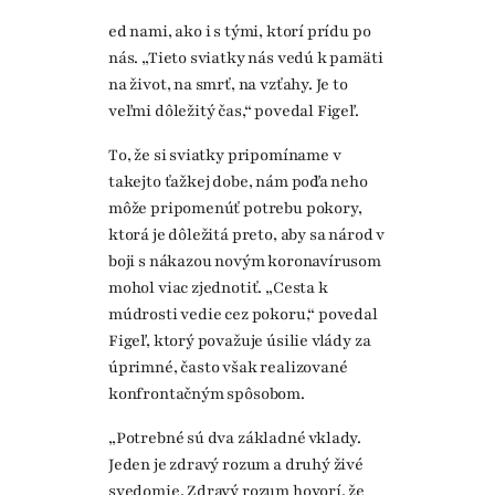
ed nami, ako i s tými, ktorí prídu po
nás. „Tieto sviatky nás vedú k pamäti
na život, na smrť, na vzťahy. Je to
veľmi dôležitý čas,“ povedal Figeľ.
To, že si sviatky pripomíname v
takejto ťažkej dobe, nám podľa neho
môže pripomenúť potrebu pokory,
ktorá je dôležitá preto, aby sa národ v
boji s nákazou novým koronavírusom
mohol viac zjednotiť. „Cesta k
múdrosti vedie cez pokoru,“ povedal
Figeľ, ktorý považuje úsilie vlády za
úprimné, často však realizované
konfrontačným spôsobom.
„Potrebné sú dva základné vklady.
Jeden je zdravý rozum a druhý živé
svedomie. Zdravý rozum hovorí, že