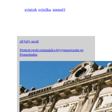
Figeľa
sviatok
sviečka
zosnulý
28 July 2026
Protest proti eutanázii a jej vynucovaniu vo
Francúzsku