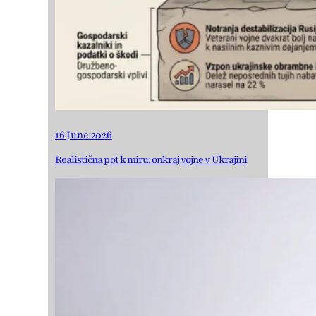
16 June 2026
Realistična pot k miru: onkraj vojne v Ukrajini