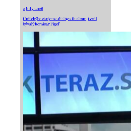
2 July 2026
Únii chýba záujem o dialóg s Ruskom, tvrdí
bývalý komisár Figeľ