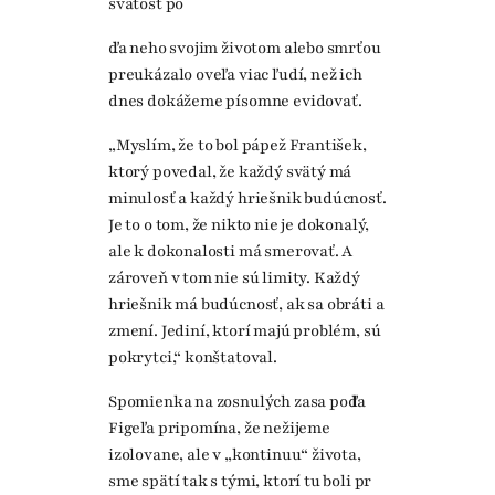
svätosť po
dľa neho svojim životom alebo smrťou
preukázalo oveľa viac ľudí, než ich
dnes dokážeme písomne evidovať.
„Myslím, že to bol pápež František,
ktorý povedal, že každý svätý má
minulosť a každý hriešnik budúcnosť.
Je to o tom, že nikto nie je dokonalý,
ale k dokonalosti má smerovať. A
zároveň v tom nie sú limity. Každý
hriešnik má budúcnosť, ak sa obráti a
zmení. Jediní, ktorí majú problém, sú
pokrytci,“ konštatoval.
Spomienka na zosnulých zasa podľa
Figeľa pripomína, že nežijeme
izolovane, ale v „kontinuu“ života,
sme spätí tak s tými, ktorí tu boli pr