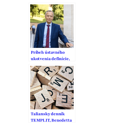
Široký – Fico
Príbeh ústavného
ukotvenia definície,
ochrany a podpory
manželstva na
Slovensku
Taliansky denník
TEMPI.IT, Benedetta
Frigerio sa pýta Jána