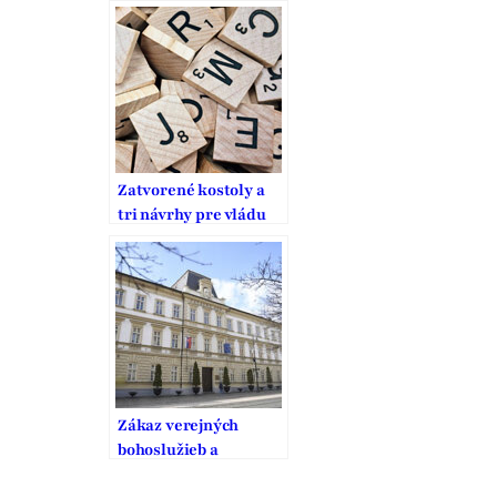
stanovisko Ústavného
súdu
Zatvorené kostoly a
tri návrhy pre vládu
Zákaz verejných
bohoslužieb a
stanovisko Ústavného