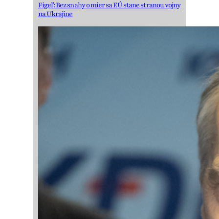
Figeľ: Bez snahy o mier sa EÚ stane stranou vojny
na Ukrajine