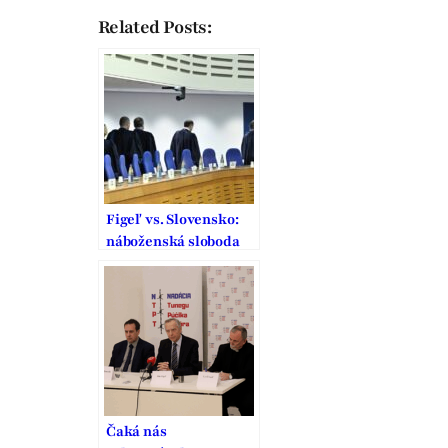
Related Posts:
Figeľ vs. Slovensko:
náboženská sloboda
ustupuje covidovým
opatreniam
Čaká nás