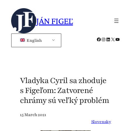
Skip
to
JÁN FIGEĽ
content
Facebook
Instagram
LinkedIn
X
YouTub
English
Vladyka Cyril sa zhoduje
s Figeľom: Zatvorené
chrámy sú veľký problém
15 March 2021
Slovensky