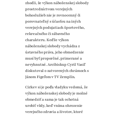
zhodli, že výkon náboženskej slobody
prostredníctvom verejných
bohoslužieb nie je rovnocenný či
porovnateľný s účasťou na iných
verejných podujatiach športového,
rekreačného či zábavného
charakteru. Keďže výkon
náboženskej slobody vychádza z
ústavného práva, jeho obmedzenie
musí byť proporčné, primerané a
nevyhnutné. Arcibiskup Cyril Vasiľ
diskutoval o zatvorených chrámoch s
Jánom Figeľom v TV Zemplín.
Cirkev si je podľa vladyku vedomá, že
výkon náboženskej slobody je možné
obmedziť a sama je tak ochotná
urobiť vždy, keď vníma ohrozenie
verejného zdravia a životov, ktoré