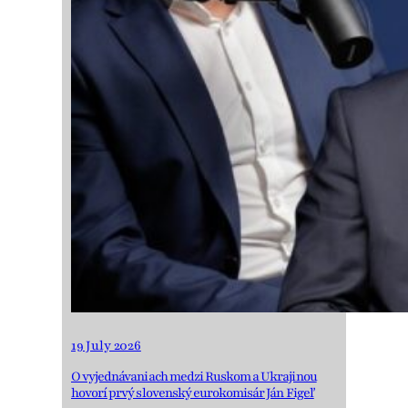
19 July 2026
O vyjednávaniach medzi Ruskom a Ukrajinou
hovorí prvý slovenský eurokomisár Ján Figeľ