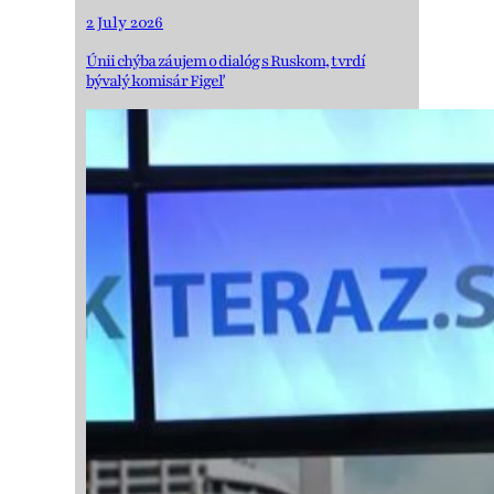
2 July 2026
Únii chýba záujem o dialóg s Ruskom, tvrdí
bývalý komisár Figeľ