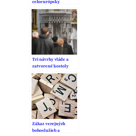
celoeurópsky
precedens v rámci
ochrany náboženskej
slobody?
Tri návrhy vláde a
zatvorené kostoly
Zákaz verejných
bohoslužieb a