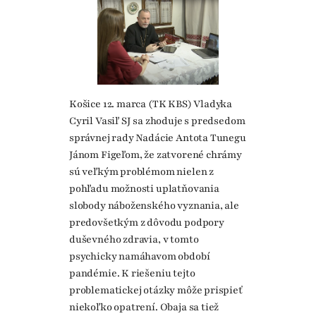
Košice 12. marca (TK KBS) Vladyka
Cyril Vasiľ SJ sa zhoduje s predsedom
správnej rady Nadácie Antota Tunegu
Jánom Figeľom, že zatvorené chrámy
sú veľkým problémom nielen z
pohľadu možnosti uplatňovania
slobody náboženského vyznania, ale
predovšetkým z dôvodu podpory
duševného zdravia, v tomto
psychicky namáhavom období
pandémie. K riešeniu tejto
problematickej otázky môže prispieť
niekoľko opatrení. Obaja sa tiež