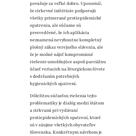
považuje za veľké dobro. Upozornil,
že cirkevné inštitúcie podporujú
všetky primerané protiepidemické
opatrenia, ale súčasne sú
presvedčené, že ich aplikácia
neznamená nevyhnutne kompletný
plošný zákaz verejného slávenia, ale
že je možné nájsť kompromisné
riešenie umožňujúce aspoň parciálnu
účasť veriacich na liturgickom živote
s dodržaním potrebných
hygienických opatrení.
Dôležitou súčasťou riešenia tejto
problematiky je dialóg medzi štátom
a cirkvami pri vydávaní
protiepidemických opatrení, ktoré
sú v záujme všetkých obyvateľov
Slovenska. Konkrétnym návrhom je