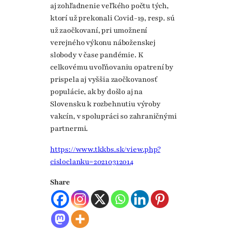
aj zohľadnenie veľkého počtu tých,
ktorí už prekonali Covid-19, resp. sú
už zaočkovaní, pri umožnení
verejného výkonu náboženskej
slobody v čase pandémie. K
celkovému uvoľňovaniu opatrení by
prispela aj vyššia zaočkovanosť
populácie, ak by došlo aj na
Slovensku k rozbehnutiu výroby
vakcín, v spolupráci so zahraničnými
partnermi.
https://www.tkkbs.sk/view.php?
cisloclanku=20210312014
Share