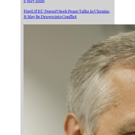
2 July 2026
Figel: If EU Doesn’t Seek Peace Talks in Ukraine,
It May Be Drawn into Conflict