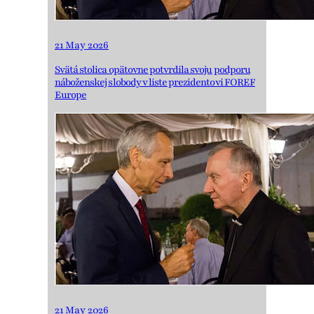
21 May 2026
Svätá stolica opätovne potvrdila svoju podporu
náboženskej slobody v liste prezidentovi FOREF
Europe
21 May 2026