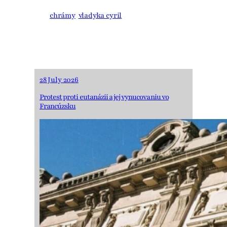
súdu
chrámy
vladyka cyril
28 July 2026
Protest proti eutanázii a jej vynucovaniu vo
Francúzsku