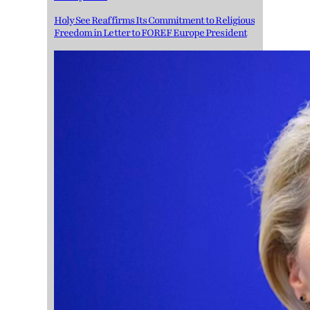
Holy See Reaffirms Its Commitment to Religious
Freedom in Letter to FOREF Europe President