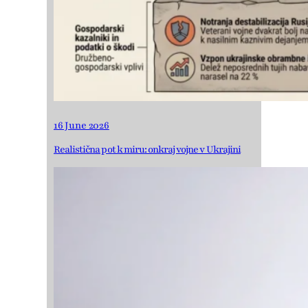
16 June 2026
Realistična pot k miru: onkraj vojne v Ukrajini