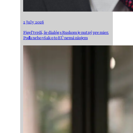
2 July 2026
Figeľ tvrdí, že dialóg s Ruskom je nutný pre mier.
Podľa neho však o to EÚ nemá záujem