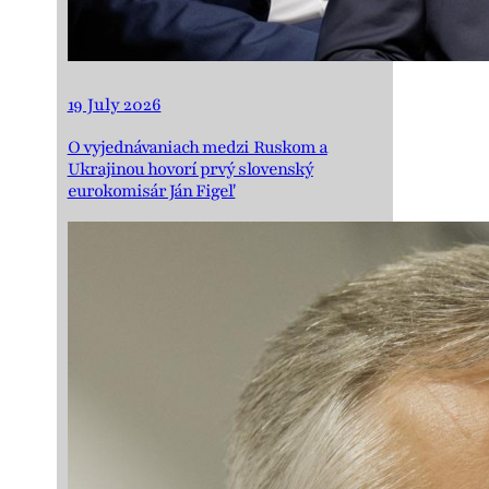
19 July 2026
O vyjednávaniach medzi Ruskom a
Ukrajinou hovorí prvý slovenský
eurokomisár Ján Figeľ