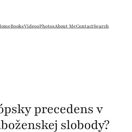
Home
Books
Videos
Photos
About Me
Contact
Search
ópsky precedens v
boženskej slobody?