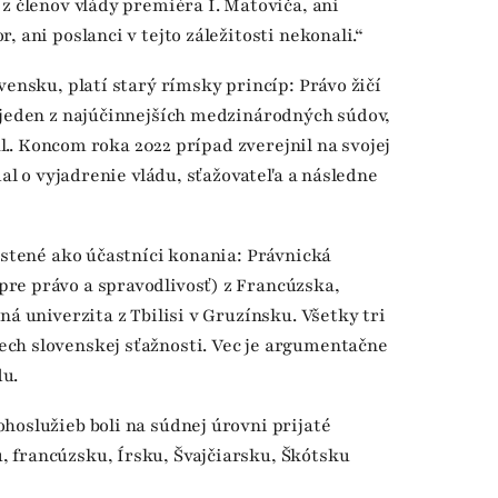
z členov vlády premiéra I. Matoviča, ani
 ani poslanci v tejto záležitosti nekonali.“
vensku, platí starý rímsky princíp: Právo žičí
 jeden z najúčinnejších medzinárodných súdov,
val.. Koncom roka 2022 prípad zverejnil na svojej
dal o vyjadrenie vládu, sťažovateľa a následne
pustené ako účastníci konania: Právnická
re právo a spravodlivosť) z Francúzska,
ná univerzita z Tbilisi v Gruzínsku. Všetky tri
ch slovenskej sťažnosti. Vec je argumentačne
du.
hoslužieb boli na súdnej úrovni prijaté
 francúzsku, Írsku, Švajčiarsku, Škótsku