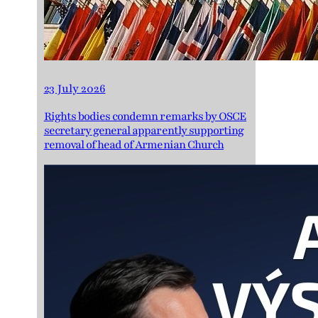
23 July 2026
Rights bodies condemn remarks by OSCE
secretary general apparently supporting
removal of head of Armenian Church