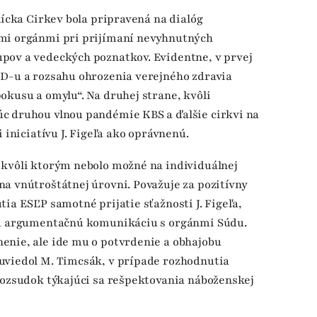
lícka Cirkev bola pripravená na dialóg
ymi orgánmi pri prijímaní nevyhnutných
pov a vedeckých poznatkov. Evidentne, v prvej
ID-u a rozsahu ohrozenia verejného zdravia
okusu a omylu“. Na druhej strane, kvôli
c druhou vlnou pandémie KBS a ďalšie cirkvi na
 iniciatívu J. Figeľa ako oprávnenú.
 kvôli ktorým nebolo možné na individuálnej
a vnútroštátnej úrovni. Považuje za pozitívny
ia ESĽP samotné prijatie sťažnosti J. Figeľa,
znu argumentačnú komunikáciu s orgánmi Súdu.
enie, ale ide mu o potvrdenie a obhajobu
uviedol M. Timcsák, v prípade rozhodnutia
rozsudok týkajúci sa rešpektovania náboženskej