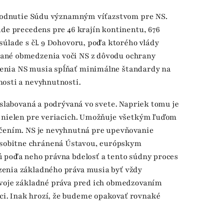
ozhodnutie Súdu významným víťazstvom pre NS.
ude precedens pre 46 krajín kontinentu, 676
úlade s čl. 9 Dohovoru, podľa ktorého vlády
ané obmedzenia voči NS z dôvodu ochrany
enia NS musia spĺňať minimálne štandardy na
nosti a nevyhnutnosti.
 oslabovaná a podrývaná vo svete. Napriek tomu je
– nielen pre veriacich. Umožňuje všetkým ľuďom
dčením. NS je nevyhnutná pre upevňovanie
sobitne chránená Ústavou, európskym
podľa neho právna bdelosť a tento súdny proces
zenia základného práva musia byť vždy
svoje základné práva pred ich obmedzovaním
i. Inak hrozí, že budeme opakovať rovnaké