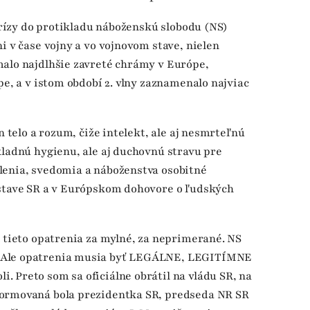
 krízy do protikladu náboženskú slobodu (NS)
i v čase vojny a vo vojnovom stave, nielen
malo najdlhšie zavreté chrámy v Európe,
pe, a v istom období 2. vlny zaznamenalo najviac
n telo a rozum, čiže intelekt, ale aj nesmrteľnú
kladnú hygienu, ale aj duchovnú stravu pre
lenia, svedomia a náboženstva osobitné
Ústave SR a v Európskom dohovore o ľudských
 tieto opatrenia za mylné, za neprimerané. NS
 Ale opatrenia musia byť LEGÁLNE, LEGITÍMNE
 Preto som sa oficiálne obrátil na vládu SR, na
formovaná bola prezidentka SR, predseda NR SR