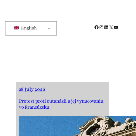
Facebook
Instagram
LinkedIn
X
YouTube
English
28 July 2026
Protest proti eutanázii a jej vynucovaniu
vo Francúzsku