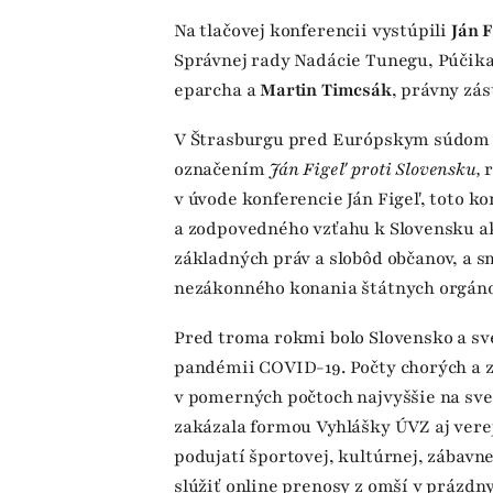
Na tlačovej konferencii vystúpili
Ján F
Správnej rady Nadácie Tunegu, Púčika
eparcha a
Martin Timcsák
, právny zás
V Štrasburgu pred Európskym súdom 
označením
Ján Figeľ proti Slovensku,
r
v úvode konferencie Ján Figeľ, toto k
a zodpovedného vzťahu k Slovensku ak
základných práv a slobôd občanov, a
nezákonného konania štátnych orgáno
Pred troma rokmi bolo Slovensko a sve
pandémii COVID-19. Počty chorých a 
v pomerných počtoch najvyššie na svet
zakázala formou Vyhlášky ÚVZ aj ver
podujatí športovej, kultúrnej, zábavne
slúžiť online prenosy z omší v prázdn