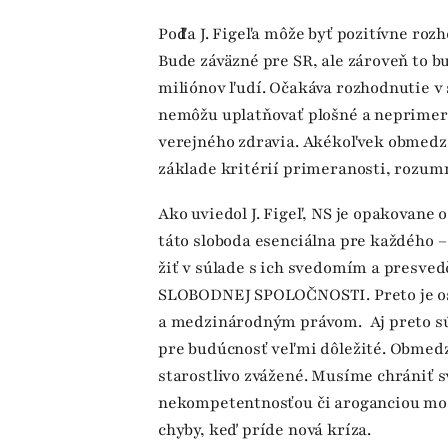
Podľa J. Figeľa môže byť pozitívne r
Bude záväzné pre SR, ale zároveň to b
miliónov ľudí. Očakáva rozhodnutie v s
nemôžu uplatňovať plošné a neprimer
verejného zdravia. Akékoľvek obmedz
základe kritérií primeranosti, rozum
Ako uviedol J. Figeľ, NS je opakovane
táto sloboda esenciálna pre každého 
žiť v súlade s ich svedomím a presve
SLOBODNEJ SPOLOČNOSTI. Preto je o
a medzinárodným právom. Aj preto sú 
pre budúcnosť veľmi dôležité. Obmed
starostlivo zvážené. Musíme chrániť 
nekompetentnosťou či aroganciou moc
chyby, keď príde nová kríza.