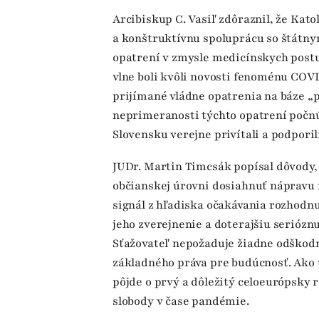
Arcibiskup C. Vasiľ zdôraznil, že Kato
a konštruktívnu spoluprácu so štátn
opatrení v zmysle medicínskych postu
vlne boli kvôli novosti fenoménu COV
prijímané vládne opatrenia na báze „p
neprimeranosti týchto opatrení počnú
Slovensku verejne privítali a podporili
JUDr. Martin Timcsák popísal dôvody,
občianskej úrovni dosiahnuť nápravu n
signál z hľadiska očakávania rozhodnut
jeho zverejnenie a doterajšiu serió
Sťažovateľ nepožaduje žiadne odškodn
základného práva pre budúcnosť. Ako 
pôjde o prvý a dôležitý celoeurópsky 
slobody v čase pandémie.