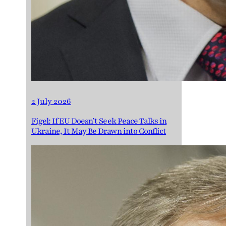
2 July 2026
Figel: If EU Doesn’t Seek Peace Talks in
Ukraine, It May Be Drawn into Conflict