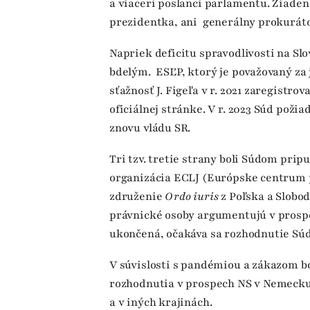
a viacerí poslanci parlamentu. Žiaden 
prezidentka, ani generálny prokurátor,
Napriek deficitu spravodlivosti na Slo
bdelým. ESĽP, ktorý je považovaný za
sťažnosť J. Figeľa v r. 2021 zaregistro
oficiálnej stránke. V r. 2023 Súd požia
znovu vládu SR.
Tri tzv. tretie strany boli Súdom pri
organizácia ECLJ (Európske centrum p
združenie
Ordo iuris
z Poľska a Slobod
právnické osoby argumentujú v prospe
ukončená, očakáva sa rozhodnutie Sú
V súvislosti s pandémiou a zákazom bo
rozhodnutia v prospech NS v Nemecku,
a v iných krajinách.