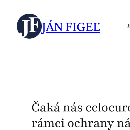
Skip
to
JÁN FIGEĽ
content
Čaká nás celoeur
rámci ochrany ná