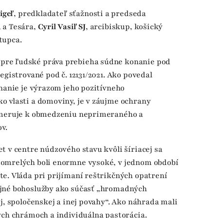
igeľ
, predkladateľ sťažnosti a predseda
 a Tesára,
Cyril Vasiľ SJ
, arcibiskup, košický
tupca.
pre ľudské práva prebieha súdne konanie pod
egistrované pod č. 12131/2021. Ako povedal
onanie je výrazom jeho pozitívneho
o vlasti a domoviny, je v záujme ochrany
 smeruje k obmedzeniu neprimeraného a
v.
t v centre núdzového stavu kvôli šíriacej sa
zomrelých boli enormne vysoké, v jednom období
e. Vláda pri prijímaní reštrikčných opatrení
ejné bohoslužby ako súčasť „hromadných
j, spoločenskej a inej povahy“. Ako náhrada mali
ych chrámoch a individuálna pastorácia.