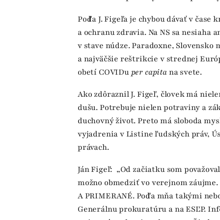
Podľa J. Figeľa je chybou dávať v čase
a ochranu zdravia. Na NS sa nesiaha an
v stave núdze. Paradoxne, Slovensko 
a najväčšie reštrikcie v strednej Euró
obetí COVIDu
per capita
na svete.
Ako zdôraznil J. Figeľ, človek má niele
dušu. Potrebuje nielen potraviny a zá
duchovný život. Preto má sloboda mys
vyjadrenia v Listine ľudských práv, 
právach.
Ján Figeľ: „Od začiatku som považoval
možno obmedziť vo verejnom záujme.
A PRIMERANÉ. Podľa mňa takými neboli.
Generálnu prokuratúru a na ESĽP. In