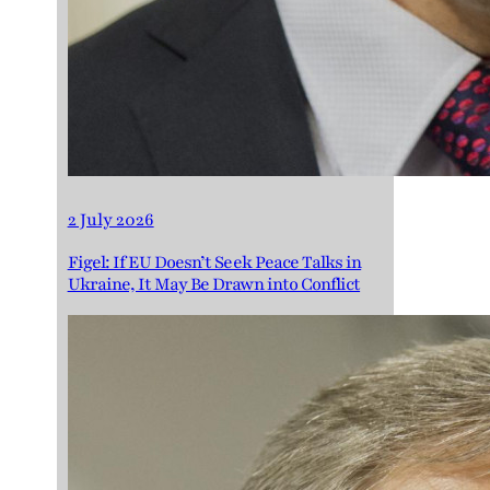
2 July 2026
Figel: If EU Doesn’t Seek Peace Talks in
Ukraine, It May Be Drawn into Conflict