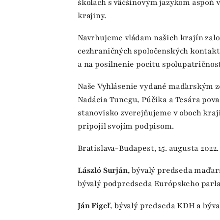
školách s väčšinovým jazykom aspoň v 
krajiny.
Navrhujeme vládam našich krajín zalo
cezhraničných spoločenských kontakto
a na posilnenie pocitu spolupatrično
Naše Vyhlásenie vydané maďarským z
Nadácia Tunegu, Púčika a Tesára pova
stanovisko zverejňujeme v oboch kra
pripojil svojím podpisom.
Bratislava-Budapest, 15. augusta 2022.
László Surján
, bývalý predseda maďa
bývalý podpredseda Európskeho par
Ján Figeľ
, bývalý predseda KDH a býv