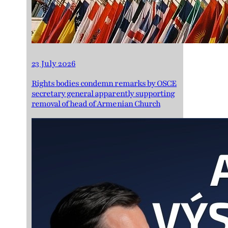
23 July 2026
Rights bodies condemn remarks by OSCE
secretary general apparently supporting
removal of head of Armenian Church