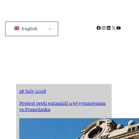
Facebook
Instagram
LinkedIn
X
YouTube
English
28 July 2026
Protest proti eutanázii a jej vynucovaniu
vo Francúzsku