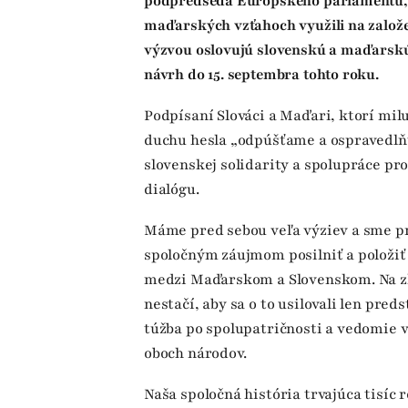
podpredseda Európskeho parlamentu, n
maďarských vzťahoch využili na založen
výzvou oslovujú slovenskú a maďarskú
návrh do 15. septembra tohto roku.
Podpísaní Slováci a Maďari, ktorí miluj
duchu hesla „odpúšťame a ospravedlň
slovenskej solidarity a spolupráce p
dialógu.
Máme pred sebou veľa výziev a sme pr
spoločným záujmom posilniť a položi
medzi Maďarskom a Slovenskom. Na z
nestačí, aby sa o to usilovali len preds
túžba po spolupatričnosti a vedomie v
oboch národov.
Naša spoločná história trvajúca tisíc