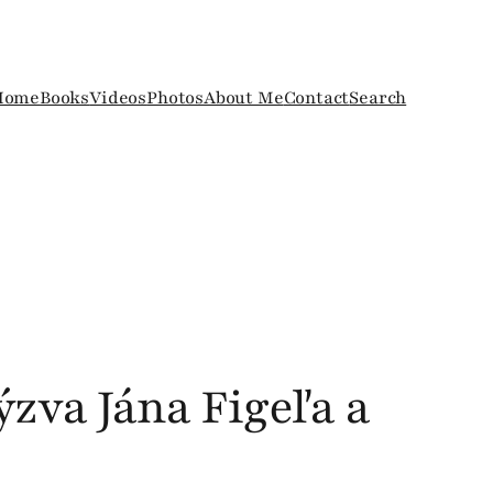
Home
Books
Videos
Photos
About Me
Contact
Search
zva Jána Figeľa a