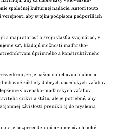
avrhujú, aby sa dobré časy v slovensko-
ie spoločnej kultúrnej nadácie. Autori touto
 verejnosť, aby svojim podpisom podporili ich
ú a majú starosť o svoju vlasť a svoj národ, v
ujeme sa“, hľadajú možnosti maďarsko-
rostredníctvom úprimného a konštruktívneho
esvedčení, že je našou naliehavou úlohou a
ť duchovné základy dobrých susedských vzťahov
lepšenie slovensko-maďarských vzťahov
tavitelia cirkvi a štátu, ale je potrebné, aby
zájomnej závislosti prenikli aj do myslenia
 rokov je bezprecedentná a zanecháva hlboké