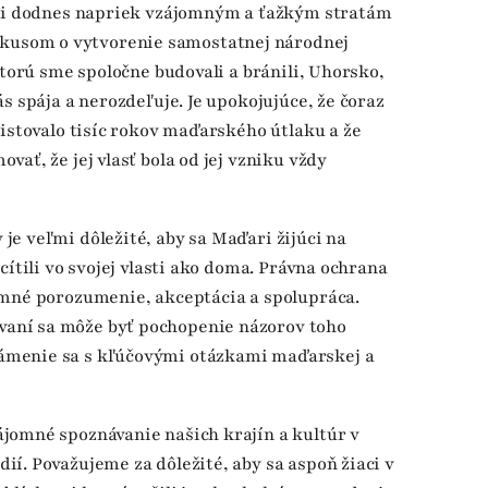
ali dodnes napriek vzájomným a ťažkým stratám
usom o vytvorenie samostatnej národnej
ktorú sme spoločne budovali a bránili, Uhorsko,
s spája a nerozdeľuje. Je upokojujúce, že čoraz
xistovalo tisíc rokov maďarského útlaku a že
ať, že jej vlasť bola od jej vzniku vždy
e veľmi dôležité, aby sa Maďari žijúci na
cítili vo svojej vlasti ako doma. Právna ochrana
omné porozumenie, akceptácia a spolupráca.
aní sa môže byť pochopenie názorov toho
ámenie sa s kľúčovými otázkami maďarskej a
jomné spoznávanie našich krajín a kultúr v
í. Považujeme za dôležité, aby sa aspoň žiaci v