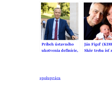
stavať dobrý domov
Benedetta Frig
sa pýta Jána Fi
Príbeh ústavného
Ján Figeľ (KDH
ukotvenia definície,
Skôr treba ísť 
ochrany a podpory
tým, čo je sprá
manželstva na
nie len populá
Slovensku
spolupráca