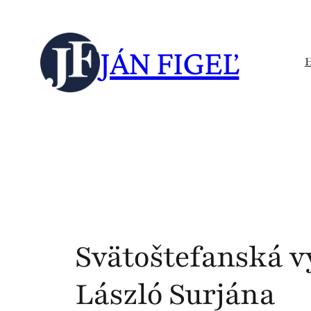
Skip
to
JÁN FIGEĽ
content
Svätoštefanská vý
László Surjána