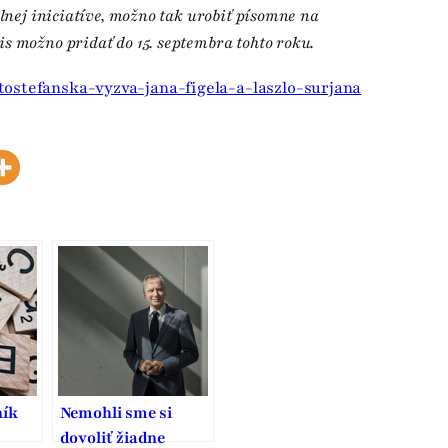
álnej iniciatíve, možno tak urobiť písomne na
s možno pridať do 15. septembra tohto roku.
tostefanska-vyzva-jana-figela-a-laszlo-surjana
ník
Nemohli sme si
dovoliť žiadne