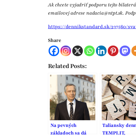
Ak chcete vyjadriť podporu tejto bilater
emailovej adrese nadacia@ntpt.sk. Podpi
https://dennikstandard.sk/237560/sva
Share
Related Posts:
Na pevných
Taliansky den
základoch sa dá
TEMPI.IT,