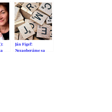
erio
chyby. To, čo
geľa
zaplatili generácie
pred nami, je výzva
na našu
zodpovednosť
):
Ján Figeľ:
za
Nezaoberáme sa
vne,
sami sebou, riešime
rne
problémy ľudí a
Slovenska