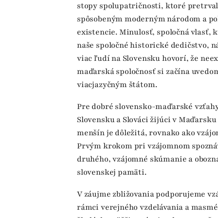
stopy spolupatričnosti, ktoré pretrv
spôsobeným moderným národom a pok
existencie. Minulosť, spoločná vlasť, 
naše spoločné historické dedičstvo, ná
viac ľudí na Slovensku hovorí, že nee
maďarská spoločnosť si začína uvedomov
viacjazyčným štátom.
Pre dobré slovensko-maďarské vzťahy j
Slovensku a Slováci žijúci v Maďarsku 
menšín je dôležitá, rovnako ako vzáj
Prvým krokom pri vzájomnom spoznáv
druhého, vzájomné skúmanie a obozn
slovenskej pamäti.
V záujme zbližovania podporujeme vzá
rámci verejného vzdelávania a masmédi