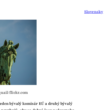
Slovensky
quail/flickr.com
jeden bývalý komisár EÚ a druhý bývalý