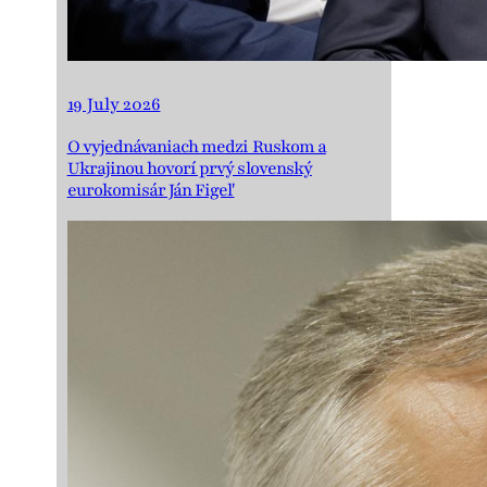
19 July 2026
O vyjednávaniach medzi Ruskom a
Ukrajinou hovorí prvý slovenský
eurokomisár Ján Figeľ