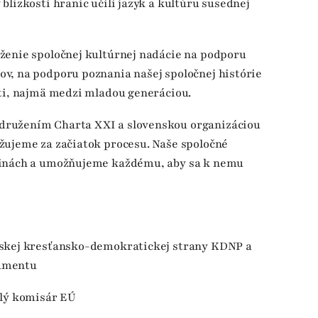
blízkosti hraníc učili jazyk a kultúru susednej
ženie spoločnej kultúrnej nadácie na podporu
v, na podporu poznania našej spoločnej histórie
sti, najmä medzi mladou generáciou.
družením Charta XXI a slovenskou organizáciou
žujeme za začiatok procesu. Naše spoločné
jinách a umožňujeme každému, aby sa k nemu
rskej kresťansko-demokratickej strany KDNP a
lamentu
alý komisár EÚ