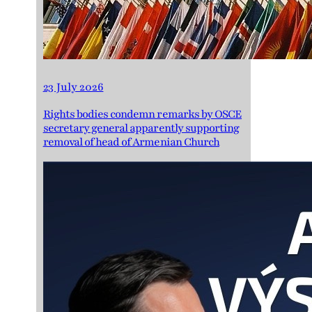
23 July 2026
Rights bodies condemn remarks by OSCE
secretary general apparently supporting
removal of head of Armenian Church