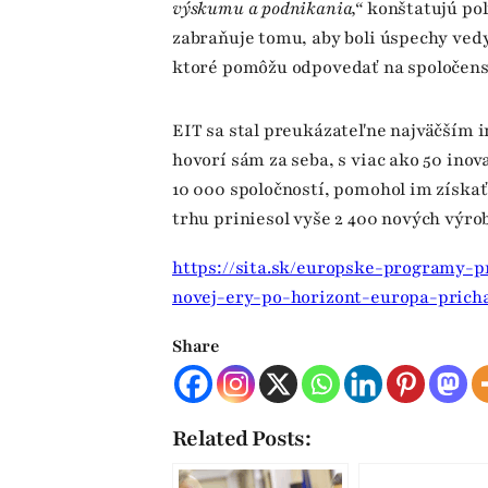
výskumu a podnikania,“
konštatujú poli
zabraňuje tomu, aby boli úspechy ved
ktoré pomôžu odpovedať na spoločens
EIT sa stal preukázateľne najväčším
hovorí sám za seba, s viac ako 50 in
10 000 spoločností, pomohol im získať
trhu priniesol vyše 2 400 nových výro
https://sita.sk/europske-programy-p
novej-ery-po-horizont-europa-prich
Share
Related Posts: