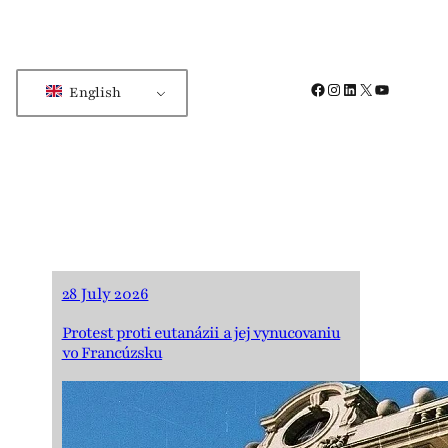
Facebook
Instagram
LinkedIn
X
YouTube
English
28 July 2026
Protest proti eutanázii a jej vynucovaniu
vo Francúzsku