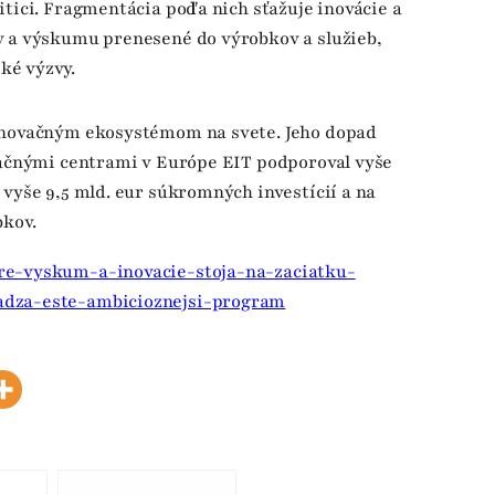
tici. Fragmentácia podľa nich sťažuje inovácie a
y a výskumu prenesené do výrobkov a služieb,
ké výzvy.
 inovačným ekosystémom na svete. Jeho dopad
ovačnými centrami v Európe EIT podporoval vyše
 vyše 9,5 mld. eur súkromných investícií a na
bkov.
re-vyskum-a-inovacie-stoja-na-zaciatku-
adza-este-ambicioznejsi-program