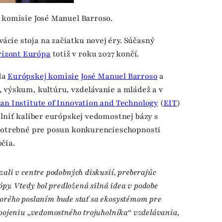
 komisie José Manuel Barroso.
cie stoja na začiatku novej éry. Súčasný
izont Európa
totiž v roku 2027 končí.
da
Európskej komisie
José Manuel Barroso
a
 výskum, kultúru, vzdelávanie a mládež a v
an Institute of Innovation and Technology
(
EIT
)
plniť kaliber európskej vedomostnej bázy s
 potrebné pre posun konkurencieschopnosti
čia.
ali v centre podobných diskusií, preberajúc
py. Vtedy bol predložená silná idea v podobe
ktorého poslaním bude stať sa ekosystémom pre
pojeniu „vedomostného trojuholníka“ vzdelávania,