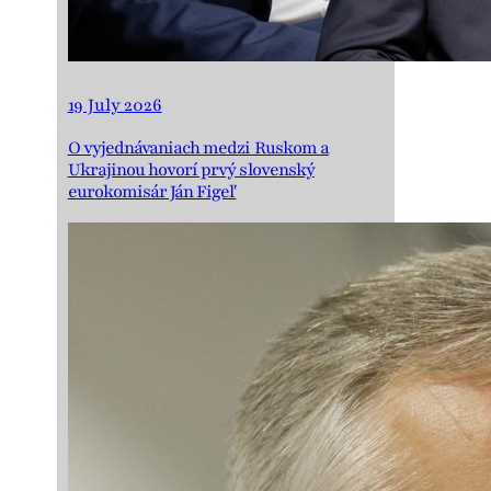
19 July 2026
O vyjednávaniach medzi Ruskom a
Ukrajinou hovorí prvý slovenský
eurokomisár Ján Figeľ