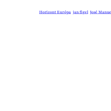
Slovensku
Horizont Európa
jan figel
José Manu