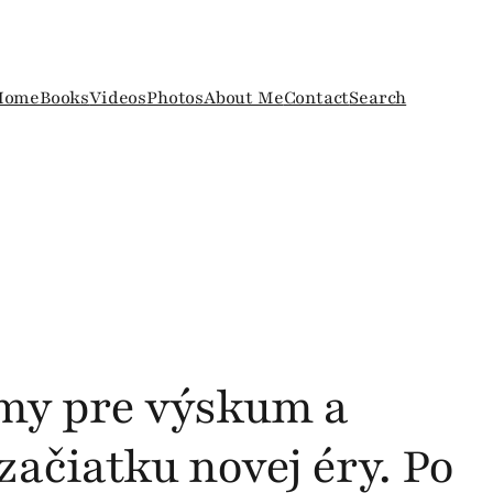
Home
Books
Videos
Photos
About Me
Contact
Search
my pre výskum a
začiatku novej éry. Po