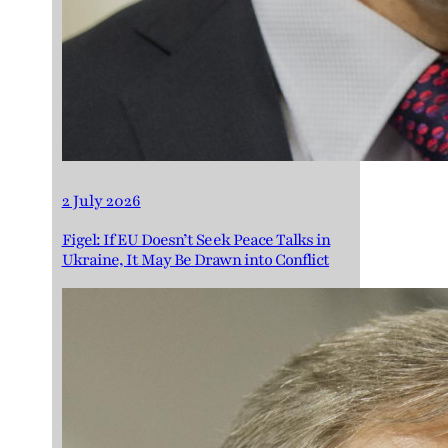
2 July 2026
Figel: If EU Doesn’t Seek Peace Talks in
Ukraine, It May Be Drawn into Conflict