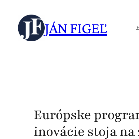
Skip
to
JÁN FIGEĽ
content
Európske progra
inovácie stoja na 