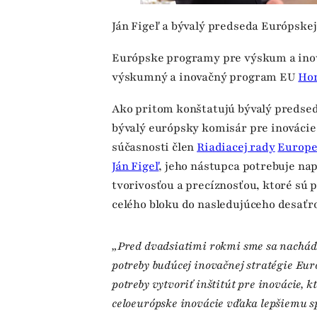
Ján Figeľ a bývalý predseda Európskej
Európske programy pre výskum a inová
výskumný a inovačný program EU
Hor
Ako pritom konštatujú bývalý predse
bývalý európsky komisár pre inovácie,
súčasnosti člen
Riadiacej rady
Europe
Ján Figeľ
, jeho nástupca potrebuje na
tvorivosťou a precíznosťou, ktoré sú
celého bloku do nasledujúceho desaťro
„Pred dvadsiatimi rokmi sme sa nachádz
potreby budúcej inovačnej stratégie Euró
potreby vytvoriť inštitút pre inovácie, 
celoeurópske inovácie vďaka lepšiemu s