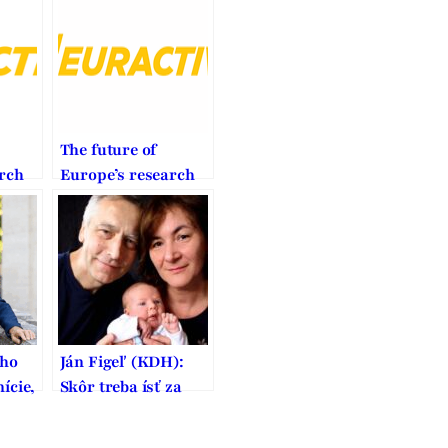
The future of
rch
Europe’s research
n
and innovation
n the
programmes on the
era
cusp of a new era
ého
Ján Figeľ (KDH):
ície,
Skôr treba ísť za
pory
tým, čo je správne,
nie len populárne