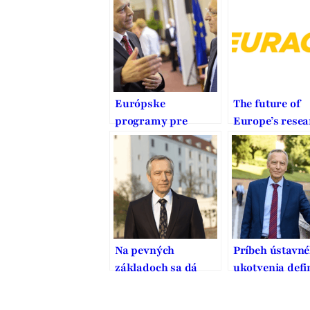
Európske
The future of
programy pre
Europe’s resea
výskum a inovácie
and innovatio
na začiatku novej
programmes o
éry
cusp of a new 
Na pevných
Príbeh ústavn
základoch sa dá
ukotvenia defin
stavať dobrý domov
ochrany a pod
manželstva na