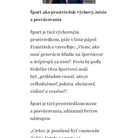
Šport ako prostriedok výchovy, misie
a posväcovania
Šport je tiež výchovným
prostriedkom, píše v liste pápež
František a vysvetľuje:
„Vieme, ako
nové generácie hľadia na športovcov
a inšpirujú sa nimi“.
Preto by podľa
Svätého Otca športovci mali
byť
„príkladom cností, ako je
veľkodušnosť, pokora, obetavosť,
stálosť a veselosť“.
Šport je tiež prostriedkom misie
a posväcovania, zdôraznil Petrov
nástupca:
„Cirkev je povolaná byť znamením