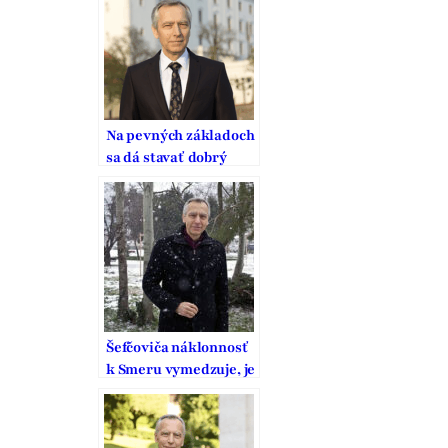
Na pevných základoch
sa dá stavať dobrý
domov
Šefčoviča náklonnosť
k Smeru vymedzuje, je
to pritom strana
vodcovského typu