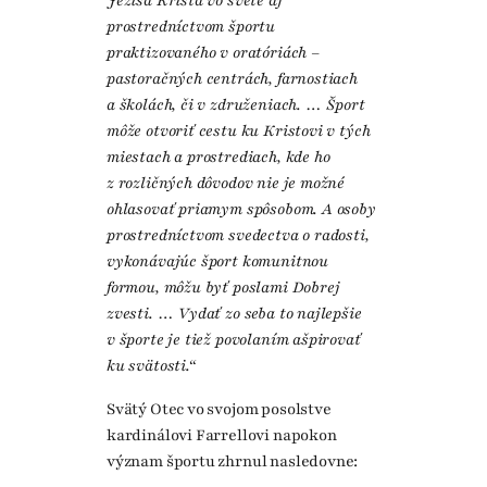
Ježiša Krista vo svete aj
prostredníctvom športu
praktizovaného v oratóriách –
pastoračných centrách, farnostiach
a školách, či v združeniach. … Šport
môže otvoriť cestu ku Kristovi v tých
miestach a prostrediach, kde ho
z rozličných dôvodov nie je možné
ohlasovať priamym spôsobom. A osoby
prostredníctvom svedectva o radosti,
vykonávajúc šport komunitnou
formou, môžu byť poslami Dobrej
zvesti. … Vydať zo seba to najlepšie
v športe je tiež povolaním ašpirovať
ku svätosti.“
Svätý Otec vo svojom posolstve
kardinálovi Farrellovi napokon
význam športu zhrnul nasledovne: