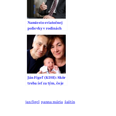
Namiesto sviatočnej
polievky v rodinách
konzumujú nechutnú
politickú
konfrontáciu a hoaxy
Ján Figeľ (KDH): Skôr
treba ísť za tým, čo je
správne, nie len
populárne
jan figel
panna mária
šaštín