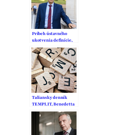
Príbeh ústavného
ukotvenia definície,
ochrany a podpory
manželstva na
Slovensku
Taliansky denník
TEMPI.IT, Benedetta
Frigerio sa pýta Jána
Figeľa