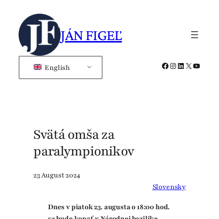
Skip
to
JÁN FIGEĽ
content
Facebook
Instagram
LinkedIn
X
YouTub
English
Svätá omša za
paralympionikov
23 August 2024
Slovensky
Dnes v piatok 23. augusta o 18:00 hod.
sa bude konať v Národnej bazilike