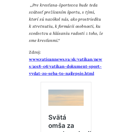
„Pre kresťana-športovca bude teda
svätosť prežívaním športu, s tými,
ktorí sú navôkol nás, ako prostriedku
k stretnutiu, k formácii osobnosti, ku
svedectvu a hlásaniu radosti z toho, že
sme kresťanmi.“
Zdroj:
www.vaticannews.va/sk/vatikan/new
s/2018-06/vatikan-dokument-sport-
vydat-zo-seba-to-najlepsie.html