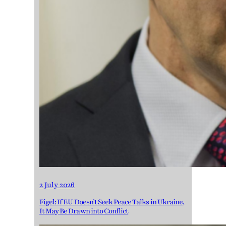
2 July 2026
Figel: If EU Doesn’t Seek Peace Talks in Ukraine,
It May Be Drawn into Conflict