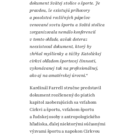
dokument Svätej stolice o športe. Je
pravdou, že existujú príhovory
a posolstvá rozličných pápežov
venované svetu športu a Svätá stolica
zorganizovala nemálo konferencií
v tomto ohľade, avšak doteraz
neexistoval dokument, ktorý by
zhŕňal myšlienky a túžby Katolíckej
cirkvi ohľadom športovej činnosti,
vykonávanej tak na profesionálnej,
ako aj na amatérskej úrovni.“
Kardinál Farrell stručne predstavil
dokument rozčlenený do piatich
kapitol zaoberajúcich sa vzťahom
Cirkvi a športu, vzťahom športu
a ľudskej osoby z antropologického
hľadiska, ďalej niektorými súčasnými
výzvami športu a napokon Cirkvou