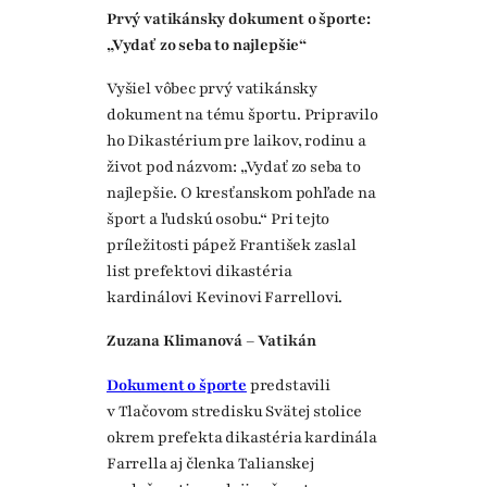
Prvý vatikánsky dokument o športe:
„Vydať zo seba to najlepšie“
Vyšiel vôbec prvý vatikánsky
dokument na tému športu. Pripravilo
ho Dikastérium pre laikov, rodinu a
život pod názvom: „Vydať zo seba to
najlepšie. O kresťanskom pohľade na
šport a ľudskú osobu.“ Pri tejto
príležitosti pápež František zaslal
list prefektovi dikastéria
kardinálovi Kevinovi Farrellovi.
Zuzana Klimanová – Vatikán
Dokument o športe
predstavili
v Tlačovom stredisku Svätej stolice
okrem prefekta dikastéria kardinála
Farrella aj členka Talianskej