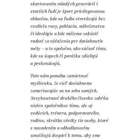
skartovaním mladých generácií i
starších ľudí je šport privilegovanou
oblasťou, kde sa ľudia stretávajú bez
rozdielu rasy, pohlavia, náboženstva
či ideológie a kde môžeme zakúsiť
radosť zo súťaženia pre dosiahnutie
méty – a to spoločne, ako súčasť tímu,
kde sa úspech či porážka zdieľajú
a prekonávajú.
Toto nám pomáha zamietnuť
myšlienku, že cieľ dosiahneme
zameriavajúc sa na seba samých.
Nevyhnutnosť druhého človeka zahŕňa
nielen spoločníkov tímu, ale aj
vedúcich, trénera, podporovateľov,
rodinu, skrátka všetky tie osoby, ktoré
s nasadením a odhodlanosťou
umožňujú dospieť k tomu, aby sme