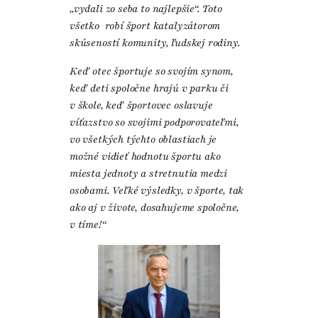
„vydali zo seba to najlepšie“. Toto
všetko robí šport katalyzátorom
skúseností komunity, ľudskej rodiny.
Keď otec športuje so svojím synom,
keď deti spoločne hrajú v parku či
v škole, keď športovec oslavuje
víťazstvo so svojimi podporovateľmi,
vo všetkých týchto oblastiach je
možné vidieť hodnotu športu ako
miesta jednoty a stretnutia medzi
osobami. Veľké výsledky, v športe, tak
ako aj v živote, dosahujeme spoločne,
v tíme!“