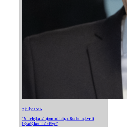
2 July 2026
Únii chýba záujem o dialóg s Ruskom, tvrdí
bývalý komisár Figeľ