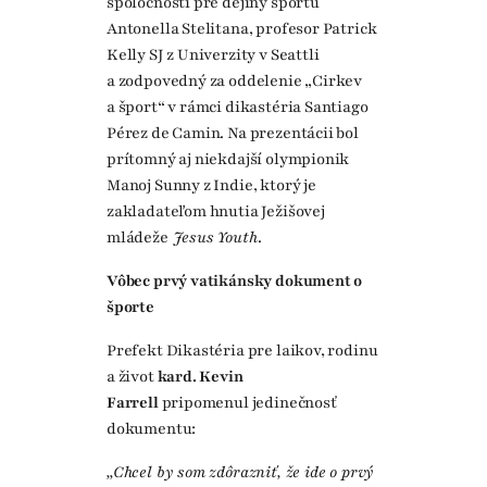
spoločnosti pre dejiny športu
Antonella Stelitana, profesor Patrick
Kelly SJ z Univerzity v Seattli
a zodpovedný za oddelenie „Cirkev
a šport“ v rámci dikastéria Santiago
Pérez de Camin. Na prezentácii bol
prítomný aj niekdajší olympionik
Manoj Sunny z Indie, ktorý je
zakladateľom hnutia Ježišovej
mládeže
Jesus Youth
.
Vôbec prvý vatikánsky dokument o
športe
Prefekt Dikastéria pre laikov, rodinu
a život
kard. Kevin
Farrell
pripomenul jedinečnosť
dokumentu:
„Chcel by som zdôrazniť, že ide o prvý