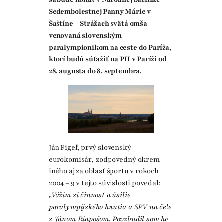
Sedembolestnej Panny Márie v
Šaštíne – Strážach svätá omša
venovaná slovenským
paralympionikom na ceste do Paríža,
ktorí budú súťažiť na PH v Paríži od
28. augusta do 8. septembra.
Ján Figeľ, prvý slovenský
eurokomisár, zodpovedný okrem
iného aj za oblasť športu v rokoch
2004 – 9 v tejto súvislosti povedal:
„Vážim si činnosť a úsilie
paralympijského hnutia a SPV na čele
s Jánom Riapošom. Povzbudil som ho