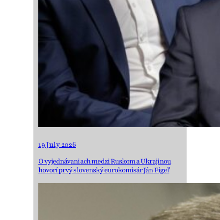
19 July 2026
O vyjednávaniach medzi Ruskom a Ukrajinou
hovorí prvý slovenský eurokomisár Ján Figeľ