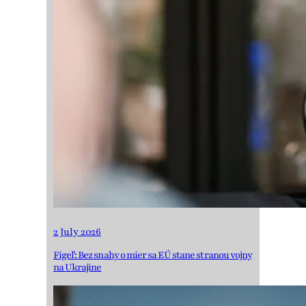
2 July 2026
Figeľ: Bez snahy o mier sa EÚ stane stranou vojny
na Ukrajine