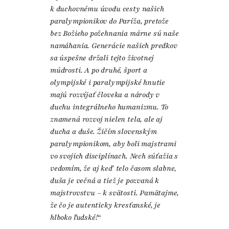
k duchovnému úvodu cesty našich
paralympionikov do Paríža, pretože
bez Božieho požehnania márne sú naše
namáhania. Generácie našich predkov
sa úspešne držali tejto životnej
múdrosti. A po druhé, šport a
olympijské i paralympijské hnutie
majú rozvíjať človeka a národy v
duchu integrálneho humanizmu. To
znamená rozvoj nielen tela, ale aj
ducha a duše. Žičím slovenským
paralympionikom, aby boli majstrami
vo svojich disciplínach. Nech súťažia s
vedomím, že aj keď telo časom slabne,
duša je večná a tiež je pozvaná k
majstrovstvu – k svätosti. Pamätajme,
že čo je autenticky kresťanské, je
hlboko ľudské!“