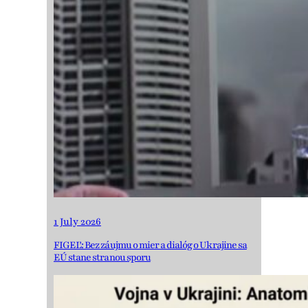
1 July 2026
FIGEĽ: Bez záujmu o mier a dialóg o Ukrajine sa
EÚ stane stranou sporu