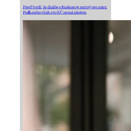
Figeľ tvrdí, že dialóg s Ruskom je nutný pre mier.
Podľa neho však o to EÚ nemá záujem