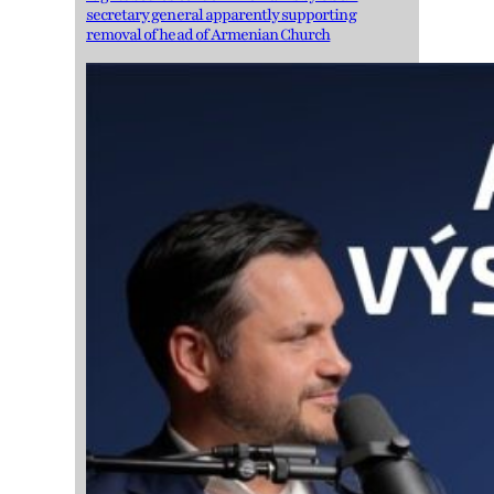
secretary general apparently supporting
removal of head of Armenian Church