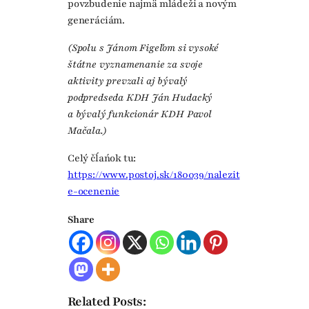
povzbudenie najmä mládeži a novým
generáciám.
(Spolu s Jánom Figeľom si vysoké
štátne vyznamenanie za svoje
aktivity prevzali aj bývalý
podpredseda KDH Ján Hudacký
a bývalý funkcionár KDH Pavol
Mačala.)
Celý čĺańok tu:
https://www.postoj.sk/180039/nalezit
e-ocenenie
Share
Related Posts: