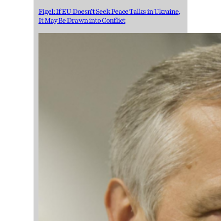
Figel: If EU Doesn’t Seek Peace Talks in Ukraine,
It May Be Drawn into Conflict