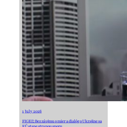
1 July 2026
FIGEĽ: Bez záujmu o mier a dialóg o Ukrajine sa
EÚ stane stranou sporu