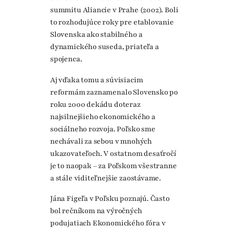
summitu Aliancie v Prahe (2002). Boli
to rozhodujúce roky pre etablovanie
Slovenska ako stabilného a
dynamického suseda, priateľa a
spojenca.
Aj vďaka tomu a súvisiacim
reformám zaznamenalo Slovensko po
roku 2000 dekádu doteraz
najsilnejšieho ekonomického a
sociálneho rozvoja. Poľsko sme
nechávali za sebou v mnohých
ukazovateľoch. V ostatnom desaťročí
je to naopak – za Poľskom všestranne
a stále viditeľnejšie zaostávame.
Jána Figeľa v Poľsku poznajú. Často
bol rečníkom na výročných
podujatiach Ekonomického fóra v