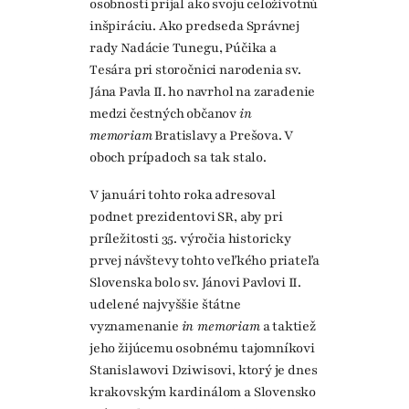
osobnosti prijal ako svoju celoživotnú
inšpiráciu. Ako predseda Správnej
rady Nadácie Tunegu, Púčika a
Tesára pri storočnici narodenia sv.
Jána Pavla II. ho navrhol na zaradenie
medzi čestných občanov
in
memoriam
Bratislavy a Prešova. V
oboch prípadoch sa tak stalo.
V januári tohto roka adresoval
podnet prezidentovi SR, aby pri
príležitosti 35. výročia historicky
prvej návštevy tohto veľkého priateľa
Slovenska bolo sv. Jánovi Pavlovi II.
udelené najvyššie štátne
vyznamenanie
in memoriam
a taktiež
jeho žijúcemu osobnému tajomníkovi
Stanislawovi Dziwisovi, ktorý je dnes
krakovským kardinálom a Slovensko