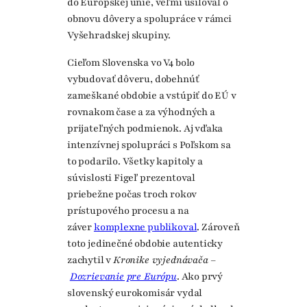
do Európskej únie, veľmi usiloval o
obnovu dôvery a spolupráce v rámci
Vyšehradskej skupiny.
Cieľom Slovenska vo V4 bolo
vybudovať dôveru, dobehnúť
zameškané obdobie a vstúpiť do EÚ v
rovnakom čase a za výhodných a
prijateľných podmienok. Aj vďaka
intenzívnej spolupráci s Poľskom sa
to podarilo. Všetky kapitoly a
súvislosti Figeľ prezentoval
priebežne počas troch rokov
prístupového procesu a na
záver
komplexne publikoval
. Zároveň
toto jedinečné obdobie autenticky
zachytil v
Kronike vyjednávača –
Dozrievanie pre Európu
. Ako prvý
slovenský eurokomisár vydal