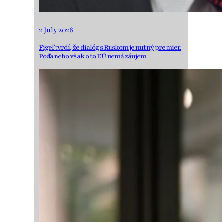
2 July 2026
Figeľ tvrdí, že dialóg s Ruskom je nutný pre mier.
Podľa neho však o to EÚ nemá záujem