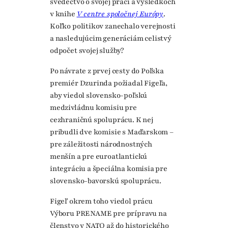
svedectvo o svojej práci a výsledkoch
v knihe
V centre spoločnej Európy
.
Koľko politikov zanechalo verejnosti
a nasledujúcim generáciám celistvý
odpočet svojej služby?
Po návrate z prvej cesty do Poľska
premiér Dzurinda požiadal Figeľa,
aby viedol slovensko-poľskú
medzivládnu komisiu pre
cezhraničnú spoluprácu. K nej
pribudli dve komisie s Maďarskom –
pre záležitosti národnostných
menšín a pre euroatlantickú
integráciu a špeciálna komisia pre
slovensko-bavorskú spoluprácu.
Figeľ okrem toho viedol prácu
Výboru PRENAME pre prípravu na
členstvo v NATO až do historického