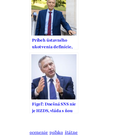
Príbeh ústavného
ukotvenia definície,
ochrany a podpory
manželstva na
Slovensku
Figeľ: Dnešná SNS nie
je HZDS, vláda s ňou
by bola lepšia ako so
Smerom
ocenenie
poľsko
štátne