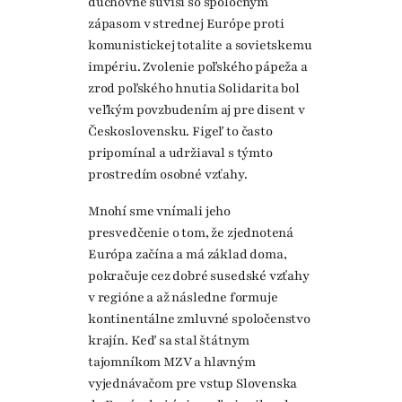
duchovne súvisí so spoločným
zápasom v strednej Európe proti
komunistickej totalite a sovietskemu
impériu. Zvolenie poľského pápeža a
zrod poľského hnutia Solidarita bol
veľkým povzbudením aj pre disent v
Československu. Figeľ to často
pripomínal a udržiaval s týmto
prostredím osobné vzťahy.
Mnohí sme vnímali jeho
presvedčenie o tom, že zjednotená
Európa začína a má základ doma,
pokračuje cez dobré susedské vzťahy
v regióne a až následne formuje
kontinentálne zmluvné spoločenstvo
krajín. Keď sa stal štátnym
tajomníkom MZV a hlavným
vyjednávačom pre vstup Slovenska