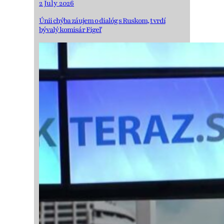
2 July 2026
Únii chýba záujem o dialóg s Ruskom, tvrdí
bývalý komisár Figeľ