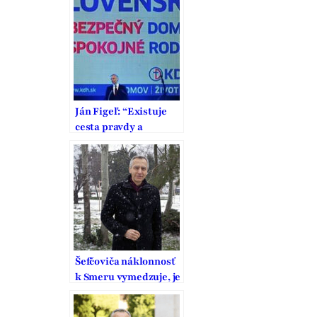
Ján Figeľ: “Existuje
cesta pravdy a
pravdivých riešení”
Šefčoviča náklonnosť
k Smeru vymedzuje, je
to pritom strana
vodcovského typu