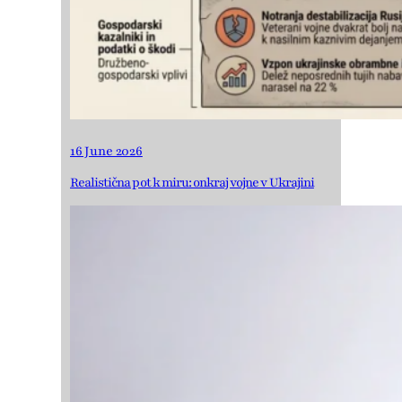
16 June 2026
Realistična pot k miru: onkraj vojne v Ukrajini