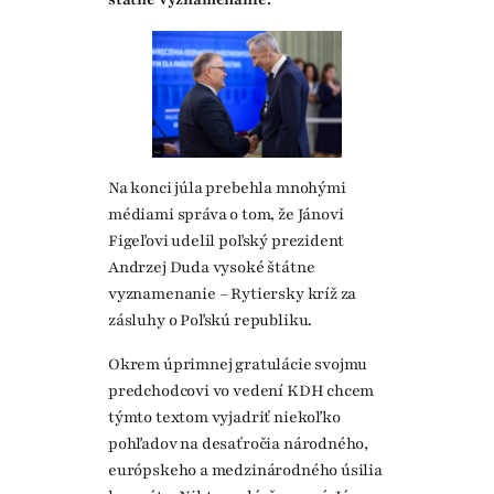
Na konci júla prebehla mnohými
médiami správa o tom, že Jánovi
Figeľovi udelil poľský prezident
Andrzej Duda vysoké štátne
vyznamenanie – Rytiersky kríž za
zásluhy o Poľskú republiku.
Okrem úprimnej gratulácie svojmu
predchodcovi vo vedení KDH chcem
týmto textom vyjadriť niekoľko
pohľadov na desaťročia národného,
európskeho a medzinárodného úsilia