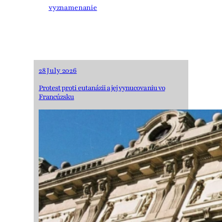
vyznamenanie
28 July 2026
Protest proti eutanázii a jej vynucovaniu vo
Francúzsku