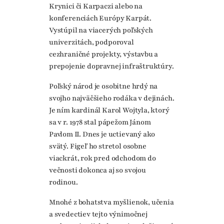
Krynici či Karpaczi alebo na
konferenciách Európy Karpát.
Vystúpil na viacerých poľských
univerzitách, podporoval
cezhraničné projekty, výstavbu a
prepojenie dopravnej infraštruktúry.
Poľský národ je osobitne hrdý na
svojho najväčšieho rodáka v dejinách.
Je ním kardinál Karol Wojtyla, ktorý
sa v r. 1978 stal pápežom Jánom
Pavlom II. Dnes je uctievaný ako
svätý. Figeľ ho stretol osobne
viackrát, rok pred odchodom do
večnosti dokonca aj so svojou
rodinou.
Mnohé z bohatstva myšlienok, učenia
a svedectiev tejto výnimočnej