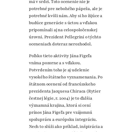
má v srdci. Toto ocenenie nie je
potrebné pre nebohého pápeža, ale je
potrebné kvôli nám. Aby si ho žijúce a
budúce generácie s úctou a vďakou
pripomínali aj na celospoločenskej
úrovni. Prezident Pellegrini o týchto
oceneniach doteraz nerozhodol.
Poľsko tieto aktivity Jána Figeľa
vníma pozorne a s vďakou.
Potvrdením toho je aj udelenie
vysokého štátneho vyznamenania. Po
štátnom ocenení od francúzskeho
prezidenta Jacquesa Chiraca (Rytier
čestnej légie, r. 2004) je to ďalšia
významná krajina, ktorá si cení
prínos Jána Figeľa pre vzájomnú
spoluprácu a európsku integráciu.
Nech to slúži ako príklad, inšpirácia a