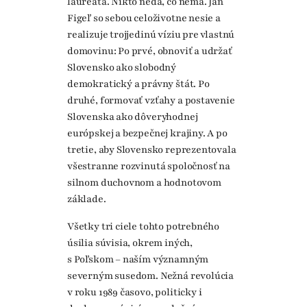
laureáta. Nikto nedá, čo nemá. Ján
Figeľ so sebou celoživotne nesie a
realizuje trojjedinú víziu pre vlastnú
domovinu: Po prvé, obnoviť a udržať
Slovensko ako slobodný
demokratický a právny štát. Po
druhé, formovať vzťahy a postavenie
Slovenska ako dôveryhodnej
európskej a bezpečnej krajiny. A po
tretie, aby Slovensko reprezentovala
všestranne rozvinutá spoločnosť na
silnom duchovnom a hodnotovom
základe.
Všetky tri ciele tohto potrebného
úsilia súvisia, okrem iných,
s Poľskom – naším významným
severným susedom. Nežná revolúcia
v roku 1989 časovo, politicky i