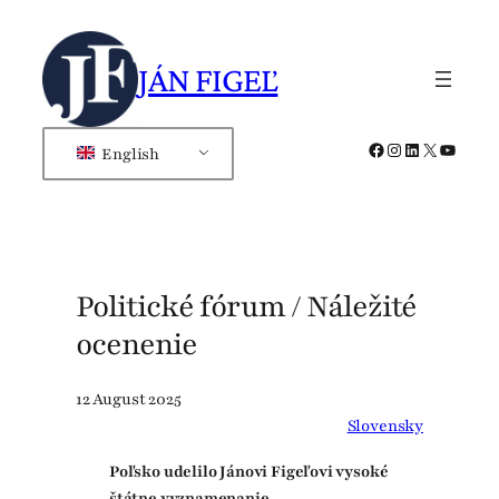
Skip
to
JÁN FIGEĽ
content
Facebook
Instagram
LinkedIn
X
YouTub
English
Politické fórum / Náležité
ocenenie
12 August 2025
Slovensky
Poľsko udelilo Jánovi Figeľovi vysoké
štátne vyznamenanie.