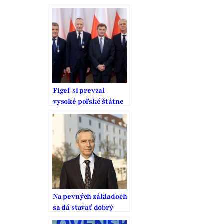
Figeľ si prevzal
vysoké poľské štátne
vyznamenanie,
prezident Duda ho
udelil aj ďalším dvom
Slovákom – FOTO
Na pevných základoch
sa dá stavať dobrý
domov