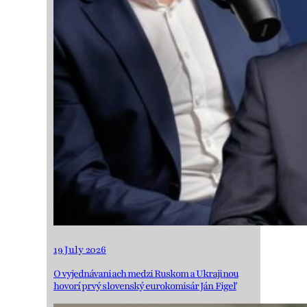
19 July 2026
O vyjednávaniach medzi Ruskom a Ukrajinou
hovorí prvý slovenský eurokomisár Ján Figeľ