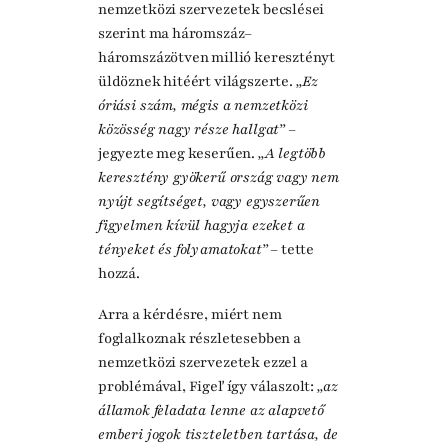
nemzetközi szervezetek becslései
szerint ma háromszáz–
háromszázötven millió keresztényt
üldöznek hitéért világszerte.
„Ez
óriási szám, mégis a nemzetközi
közösség nagy része hallgat”
–
jegyezte meg keserűen.
„A legtöbb
keresztény gyökerű ország vagy nem
nyújt segítséget, vagy egyszerűen
figyelmen kívül hagyja ezeket a
tényeket és folyamatokat”
– tette
hozzá.
Arra a kérdésre, miért nem
foglalkoznak részletesebben a
nemzetközi szervezetek ezzel a
problémával, Figeľ így válaszolt:
„az
államok feladata lenne az alapvető
emberi jogok tiszteletben tartása, de