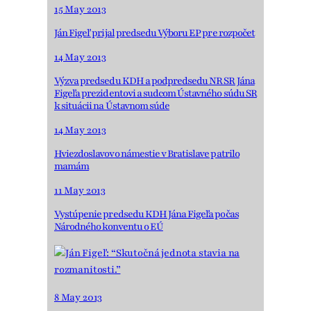
15 May 2013
Ján Figeľ prijal predsedu Výboru EP pre rozpočet
14 May 2013
Výzva predsedu KDH a podpredsedu NR SR Jána
Figeľa prezidentovi a sudcom Ústavného súdu SR
k situácii na Ústavnom súde
14 May 2013
Hviezdoslavovo námestie v Bratislave patrilo
mamám
11 May 2013
Vystúpenie predsedu KDH Jána Figeľa počas
Národného konventu o EÚ
8 May 2013