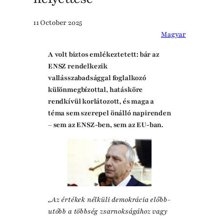
11 October 2025
Magyar
A volt biztos emlékeztetett: bár az
ENSZ rendelkezik
vallásszabadsággal foglalkozó
különmegbízottal, hatásköre
rendkívül korlátozott, és maga a
téma sem szerepel önálló napirenden
– sem az ENSZ-ben, sem az EU-ban.
„Az értékek nélküli demokrácia előbb-
utóbb a többség zsarnokságához vagy