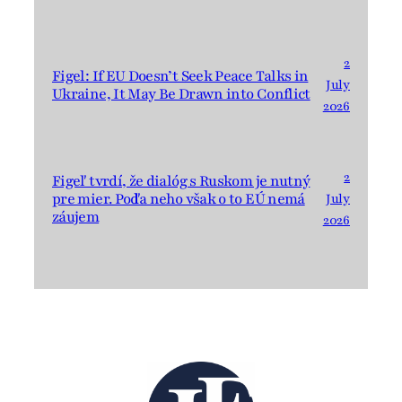
2
Figel: If EU Doesn’t Seek Peace Talks in
July
Ukraine, It May Be Drawn into Conflict
2026
2
Figeľ tvrdí, že dialóg s Ruskom je nutný
pre mier. Podľa neho však o to EÚ nemá
July
záujem
2026