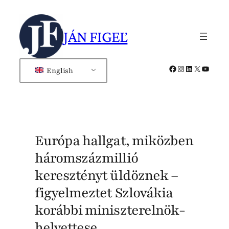
Skip
to
JÁN FIGEĽ
content
Facebook
Instagram
LinkedIn
X
YouTub
English
Európa hallgat, miközben
háromszázmillió
keresztényt üldöznek –
figyelmeztet Szlovákia
korábbi miniszterelnök-
helyettese