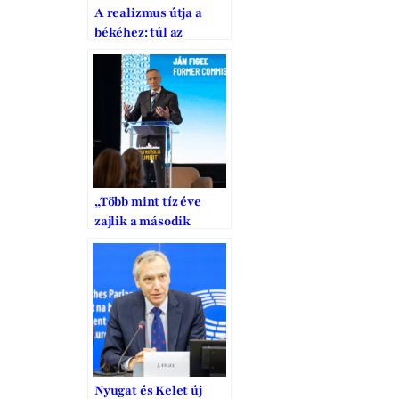
A realizmus útja a
békéhez: túl az
ukrajnai háborún –
Lehetséges
forgatókönyvek és
remény Európa
számára
„Több mint tíz éve
zajlik a második
hidegháború”–
mondta Ján Figeľ az
MCC konferenciáján
Nyugat és Kelet új