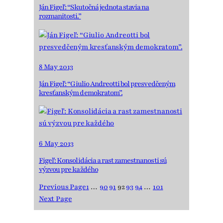
Ján Figeľ: “Skutočná jednota stavia na
rozmanitosti.”
8 May 2013
Ján Figeľ: “Giulio Andreotti bol presvedčeným
kresťanským demokratom”.
6 May 2013
Figeľ: Konsolidácia a rast zamestnanosti sú
výzvou pre každého
Previous Page
1
…
90
91
92
93
94
…
101
Next Page