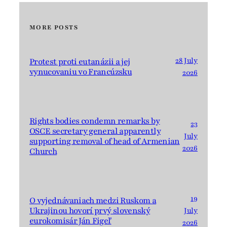
MORE POSTS
28 July
Protest proti eutanázii a jej
vynucovaniu vo Francúzsku
2026
Rights bodies condemn remarks by
23
OSCE secretary general apparently
July
supporting removal of head of Armenian
2026
Church
19
O vyjednávaniach medzi Ruskom a
Ukrajinou hovorí prvý slovenský
July
eurokomisár Ján Figeľ
2026