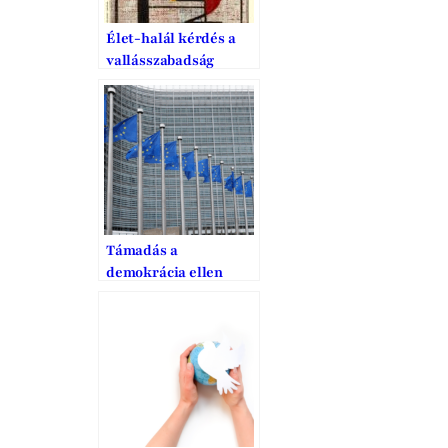
Élet-halál kérdés a
vallásszabadság
Támadás a
demokrácia ellen