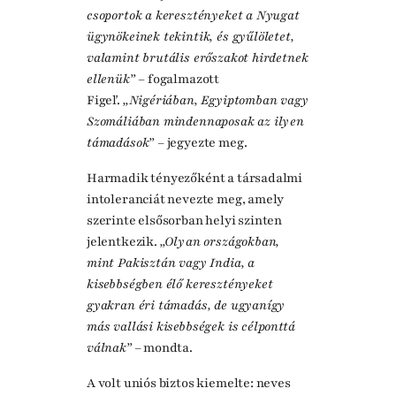
csoportok a keresztényeket a Nyugat
ügynökeinek tekintik, és gyűlöletet,
valamint brutális erőszakot hirdetnek
ellenük”
– fogalmazott
Figeľ.
„Nigériában, Egyiptomban vagy
Szomáliában mindennaposak az ilyen
támadások”
– jegyezte meg.
Harmadik tényezőként a társadalmi
intoleranciát nevezte meg, amely
szerinte elsősorban helyi szinten
jelentkezik.
„Olyan országokban,
mint Pakisztán vagy India, a
kisebbségben élő keresztényeket
gyakran éri támadás, de ugyanígy
más vallási kisebbségek is célponttá
válnak”
– mondta.
A volt uniós biztos kiemelte: neves