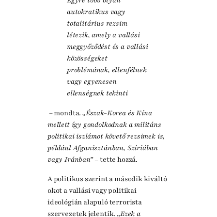
Egyre több olyan
autokratikus vagy
totalitárius rezsim
létezik, amely a vallási
meggyőződést és a vallási
közösségeket
problémának, ellenfélnek
vagy egyenesen
ellenségnek tekinti
– mondta.
„Észak-Korea és Kína
mellett így gondolkodnak a militáns
politikai iszlámot követő rezsimek is,
például Afganisztánban, Szíriában
vagy Iránban”
– tette hozzá.
A politikus szerint a második kiváltó
okot a vallási vagy politikai
ideológián alapuló terrorista
szervezetek jelentik. „
Ezek a