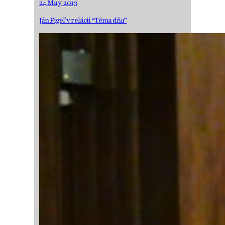
24 May 2013
Ján Figeľ v relácii “Téma dňa”