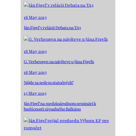
16 May 2013
Ján Figeľ v relácii Debata na TA3
16 May 2013
G. Verheugen na návšteve u Jána Figeľa
16 May 2013
Nájde sa sedem statočných?
15 May 2013
Ján Figeľ na medzinárodnom seminári k
budúcnosti západného Balkánu