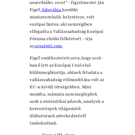
anarchiához vezet”
– figyelmeztet Ján
Figeľ,
Szlovákia
korábbi
miniszterelnök-helyettese, volt
európai biztos, aki nemrégiben
elfogadta a Vallásszabadság Európai
Fóruma elnöki felkérését – írja
az
országút.com
.
Figeľ emlékeztetett arra, hogy 2016-
ban ő lett az Európai Unió első
különmegbízottja, akinek feladata a
vallásszabadság előmozdítása volt az
EU-n kívüli térségekben. Mint
mondta, számára nem meglepőek
azok a statisztikai adatok, amelyek a
keresztények világszintű
üldözésének növekedéséről
tanúskodnak.