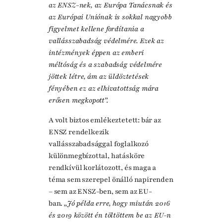
az ENSZ-nek, az Európa Tanácsnak és
az Európai Uniónak is sokkal nagyobb
figyelmet kellene fordítania a
vallásszabadság védelmére. Ezek az
intézmények éppen az emberi
méltóság és a szabadság védelmére
jöttek létre, ám az üldöztetések
fényében ez az elhivatottság mára
erősen megkopott”.
A volt biztos emlékeztetett: bár az
ENSZ rendelkezik
vallásszabadsággal foglalkozó
különmegbízottal, hatásköre
rendkívül korlátozott, és maga a
téma sem szerepel önálló napirenden
– sem az ENSZ-ben, sem az EU-
ban.
„Jó példa erre, hogy miután 2016
és 2019 között én töltöttem be az EU-n