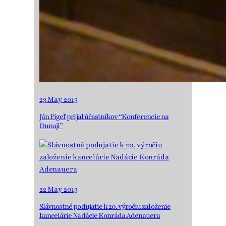
23 May 2013
Ján Figeľ prijal účastníkov “Konferencie na
Dunaji”
22 May 2013
Slávnostné podujatie k 20. výročiu založenie
kancelárie Nadácie Konráda Adenauera