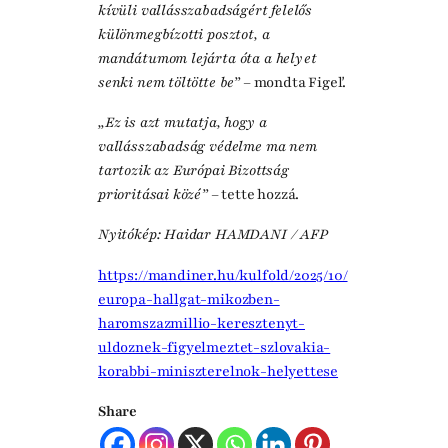
kívüli vallásszabadságért felelős
különmegbízotti posztot, a
mandátumom lejárta óta a helyet
senki nem töltötte be”
– mondta Figeľ.
„Ez is azt mutatja, hogy a
vallásszabadság védelme ma nem
tartozik az Európai Bizottság
prioritásai közé”
– tette hozzá.
Nyitókép: Haidar HAMDANI / AFP
https://mandiner.hu/kulfold/2025/10/
europa-hallgat-mikozben-
haromszazmillio-keresztenyt-
uldoznek-figyelmeztet-szlovakia-
korabbi-miniszterelnok-helyettese
Share