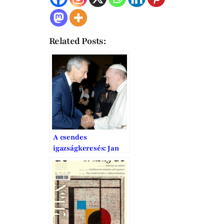
Related Posts:
A csendes
igazságkeresés: Jan
Figel küldetése a
vallásszabadságért