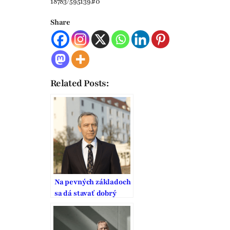
18783/595139#0
Share
Related Posts:
Na pevných základoch
sa dá stavať dobrý
domov