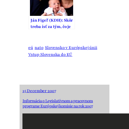
Ján Figeľ (KDH): Skôr
treba ísť za tým, čo je
správne, nie len
populárne
eú
nato
Slovensko v Európskej únii
Vstup Slovenska do EÚ
15 December 2007
Informácia o Legislatívnom a pracovnom
programe Európskej komisie na rok 2007