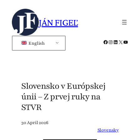
Skip
to
JÁN FIGEĽ
content
Facebook
Instagram
LinkedIn
X
YouTub
English
Slovensko v Európskej
únii – Z prvej ruky na
STVR
30 April 2026
Slovensky