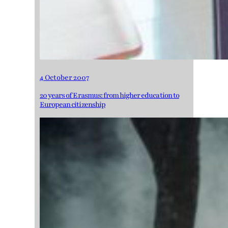
4 October 2007
20 years of Erasmus: from higher education to
European citizenship