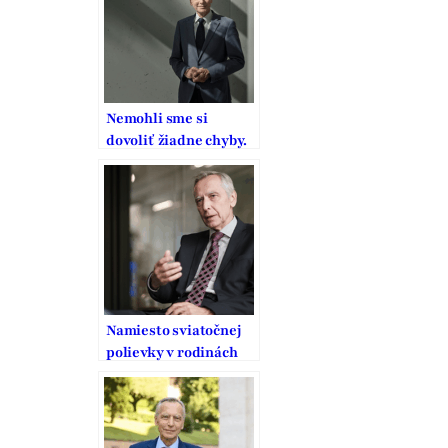
Nemohli sme si
dovoliť žiadne chyby.
To, čo zaplatili
generácie pred nami,
je výzva na našu
zodpovednosť
Namiesto sviatočnej
polievky v rodinách
konzumujú nechutnú
politickú
konfrontáciu a hoaxy