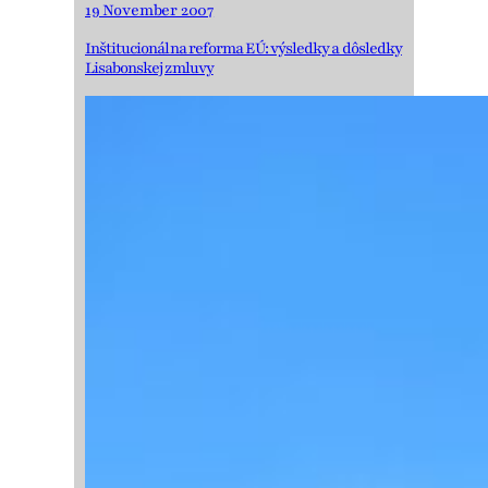
19 November 2007
Inštitucionálna reforma EÚ: výsledky a dôsledky
Lisabonskej zmluvy