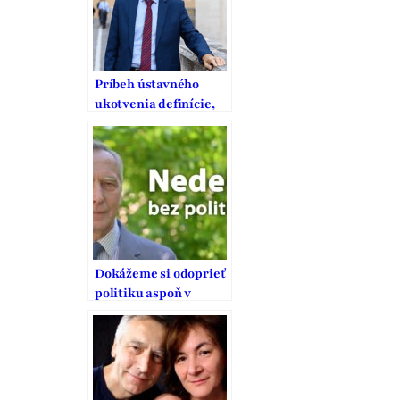
Príbeh ústavného
ukotvenia definície,
ochrany a podpory
manželstva na
Slovensku
Dokážeme si odoprieť
politiku aspoň v
nedeľu? Figeľ sa
obáva, že nás zastaví
až ďalší atentát