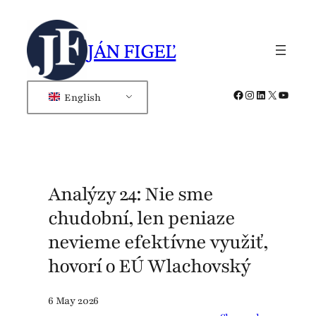
Skip
to
JÁN FIGEĽ
content
Facebook
Instagram
LinkedIn
X
YouTub
English
Analýzy 24: Nie sme
chudobní, len peniaze
nevieme efektívne využiť,
hovorí o EÚ Wlachovský
6 May 2026