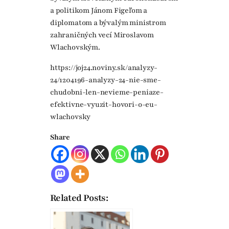
a politikom Jánom Figeľom a
diplomatom a bývalým ministrom
zahraničných vecí Miroslavom
Wlachovským.
https://joj24.noviny.sk/analyzy-
24/1204196-analyzy-24-nie-sme-
chudobni-len-nevieme-peniaze-
efektivne-vyuzit-hovori-o-eu-
wlachovsky
Share
Related Posts: