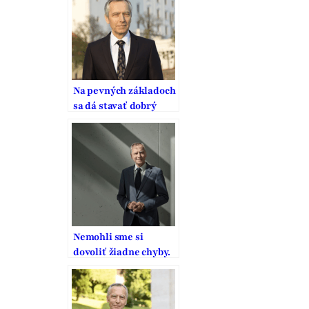
Na pevných základoch
sa dá stavať dobrý
domov
Nemohli sme si
dovoliť žiadne chyby.
To, čo zaplatili
generácie pred nami,
je výzva na našu