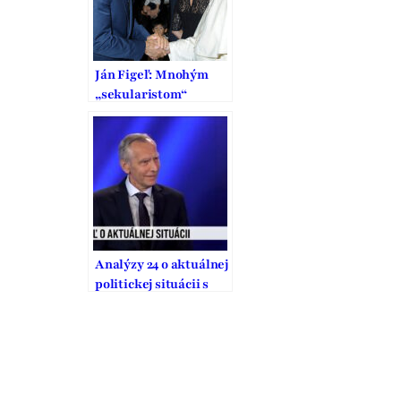
Ján Figeľ: Mnohým
„sekularistom“
prekáža, žeby sa
inštitúcie EÚ mali
systematicky
zaoberať
náboženstvom
Analýzy 24 o aktuálnej
politickej situácii s
Jánom Figeľom
(JOJ24)