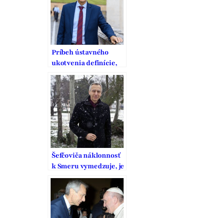
zodpovednosť
Príbeh ústavného
ukotvenia definície,
ochrany a podpory
manželstva na
Slovensku
Šefčoviča náklonnosť
k Smeru vymedzuje, je
to pritom strana
vodcovského typu