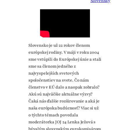
Slovensky
Slovensko je už 22 rokov členom
európskej rodiny. V máji v roku 2004
sme vstúpili do Európskej únie a stali
sme sa členom jedného z
najvyspelejších svetových
spoločenstiev na svete. Čo nám
členstvo v EÚ dalo a naopak zobralo?
Akú sú najväčšie aktuálne výzvy?
Čaká nás ďalšie rozširovanie a aká je
naša európska budúcnosť? Viac si už
o týchto témach povedala
moderátorka JOJ 24 Lenka Ježová s
bývalým slovenským eurokomisárom