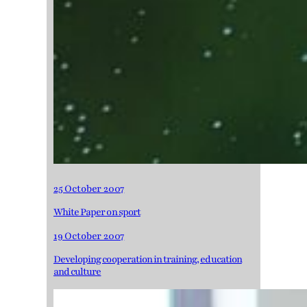
25 October 2007
White Paper on sport
19 October 2007
Developing cooperation in training, education
and culture