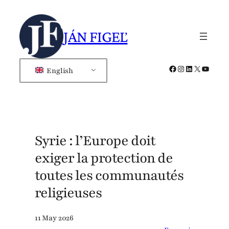
Skip
to
JÁN FIGEĽ
content
Facebook
Instagram
LinkedIn
X
YouTub
English
Syrie : l’Europe doit
exiger la protection de
toutes les communautés
religieuses
11 May 2026