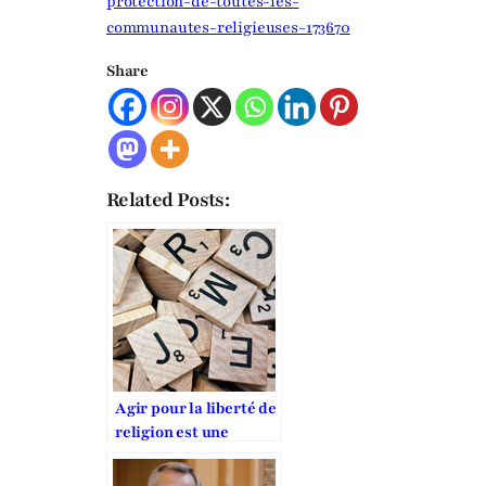
protection-de-toutes-les-
communautes-religieuses-173670
Share
Related Posts:
Agir pour la liberté de
religion est une
obligation morale