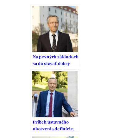
Na pevných základoch
sa dá stavať dobrý
domov
Príbeh ústavného
ukotvenia definície,
ochrany a podpory