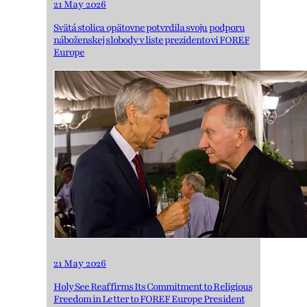
21 May 2026
Svätá stolica opätovne potvrdila svoju podporu
náboženskej slobody v liste prezidentovi FOREF
Europe
21 May 2026
Holy See Reaffirms Its Commitment to Religious
Freedom in Letter to FOREF Europe President