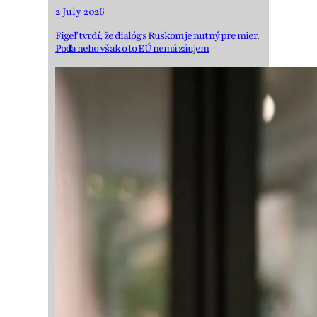
2 July 2026
Figeľ tvrdí, že dialóg s Ruskom je nutný pre mier.
Podľa neho však o to EÚ nemá záujem