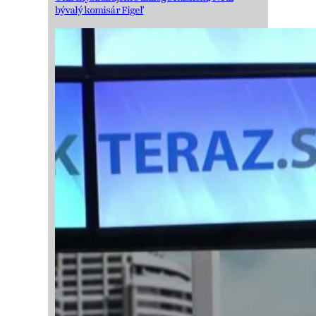
bývalý komisár Figeľ