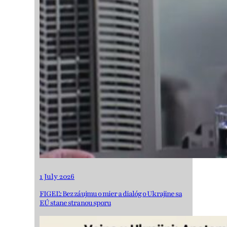
1 July 2026
FIGEĽ: Bez záujmu o mier a dialóg o Ukrajine sa
EÚ stane stranou sporu