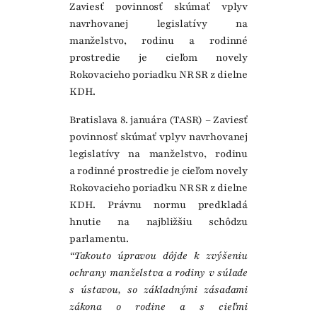
Zaviesť povinnosť skúmať vplyv
navrhovanej legislatívy na
manželstvo, rodinu a rodinné
prostredie je cieľom novely
Rokovacieho poriadku NR SR z dielne
KDH.
Bratislava 8. januára (TASR) – Zaviesť
povinnosť skúmať vplyv navrhovanej
legislatívy na manželstvo, rodinu
a rodinné prostredie je cieľom novely
Rokovacieho poriadku NR SR z dielne
KDH. Právnu normu predkladá
hnutie na najbližšiu schôdzu
parlamentu.
“Takouto úpravou dôjde k zvýšeniu
ochrany manželstva a rodiny v súlade
s ústavou, so základnými zásadami
zákona o rodine a s cieľmi