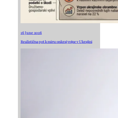
16 June 2026
Realistična pot k miru: onkraj vojne v Ukrajini