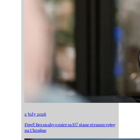
2 July 2026
Figeľ: Bez snahy o mier sa EÚ stane stranou vojny
na Ukrajine