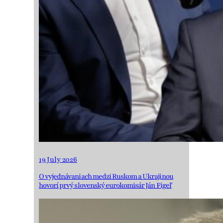
19 July 2026
O vyjednávaniach medzi Ruskom a Ukrajinou
hovorí prvý slovenský eurokomisár Ján Figeľ