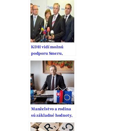
manželstva na
Slovensku
KDH vidí možnú
podporu Smeru,
doložku o vplyve na
rodinu preto stiahlo
Manželstvo a rodina
sú základné hodnoty,
na ktorých stojí a
padá naša kultúra