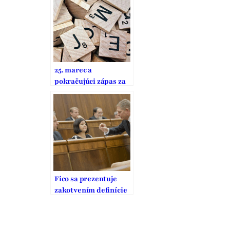
25. marec a
pokračujúci zápas za
ľudské práva
Fico sa prezentuje
zakotvením definície
manželstva v ústave,
opak je však pravdou