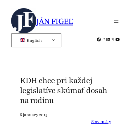
Skip
to
JÁN FIGEĽ
content
Facebook
Instagram
LinkedIn
X
YouTub
English
KDH chce pri každej
legislatíve skúmať dosah
na rodinu
8 January 2015
Slovensky