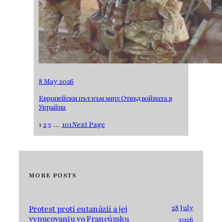
8 May 2026
Европейски път към мир: Отвъд войната в
Украйна
1
2
3
…
101
Next Page
MORE POSTS
28 July
Protest proti eutanázii a jej
vynucovaniu vo Francúzsku
2026