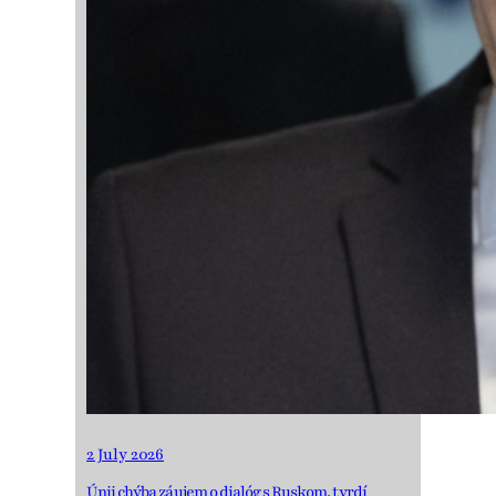
2 July 2026
Únii chýba záujem o dialóg s Ruskom, tvrdí