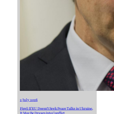
2 July 2026
Figel: If EU Doesn’t Seek Peace Talks in Ukraine,
It May Be Drawn into Conflict