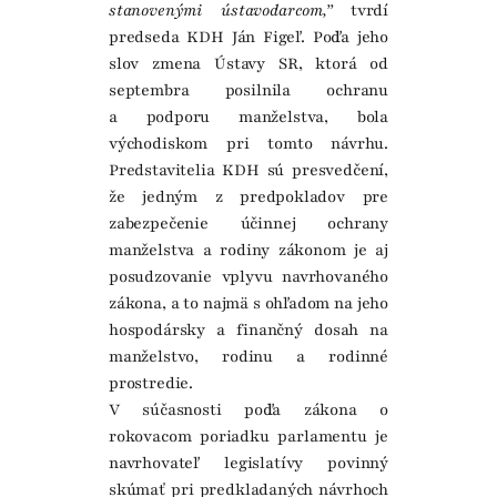
stanovenými ústavodarcom,”
tvrdí
predseda KDH Ján Figeľ. Podľa jeho
slov zmena Ústavy SR, ktorá od
septembra posilnila ochranu
a podporu manželstva, bola
východiskom pri tomto návrhu.
Predstavitelia KDH sú presvedčení,
že jedným z predpokladov pre
zabezpečenie účinnej ochrany
manželstva a rodiny zákonom je aj
posudzovanie vplyvu navrhovaného
zákona, a to najmä s ohľadom na jeho
hospodársky a finančný dosah na
manželstvo, rodinu a rodinné
prostredie.
V súčasnosti podľa zákona o
rokovacom poriadku parlamentu je
navrhovateľ legislatívy povinný
skúmať pri predkladaných návrhoch