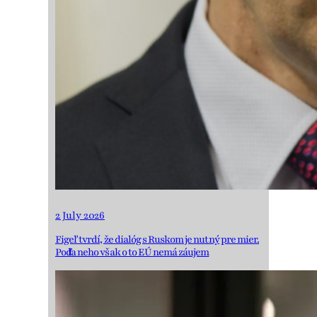
2 July 2026
Figeľ tvrdí, že dialóg s Ruskom je nutný pre mier.
Podľa neho však o to EÚ nemá záujem