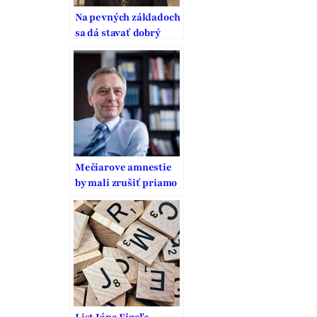
Na pevných základoch
sa dá stavať dobrý
domov
Mečiarove amnestie
by mali zrušiť priamo
občania. V referende
o ústavnom zákone