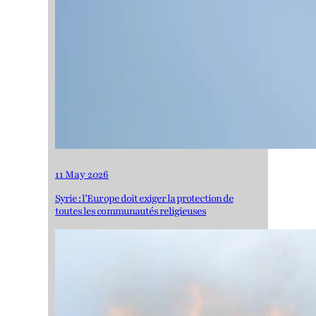
11 May 2026
Syrie : l’Europe doit exiger la protection de
toutes les communautés religieuses