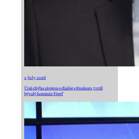
2 July 2026
Únii chýba záujem o dialóg s Ruskom, tvrdí
bývalý komisár Figeľ