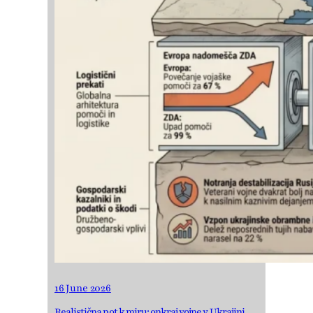
16 June 2026
Realistična pot k miru: onkraj vojne v Ukrajini