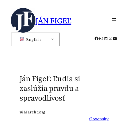
Skip
to
JÁN FIGEĽ
content
Facebook
Instagram
LinkedIn
X
YouTub
English
Ján Figeľ: Ľudia si
zaslúžia pravdu a
spravodlivosť
18 March 2015
Slovensky