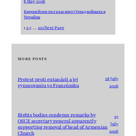
8 May 2026
Европейски път към мир: Отвъд войната в
Украйна
1
2
3
…
101
Next Page
MORE POSTS
28 July
Protest proti eutanázii a jej
vynucovaniu vo Francúzsku
2026
Rights bodies condemn remarks by
23
OSCE secretary general apparently
July
supporting removal of head of Armenian
2026
Church