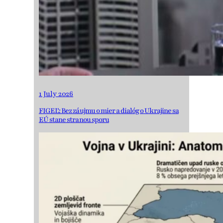
1 July 2026
FIGEĽ: Bez záujmu o mier a dialóg o Ukrajine sa
EÚ stane stranou sporu