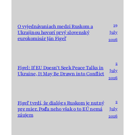
19
O vyjednávaniach medzi Ruskom a
Ukrajinou hovorí prvý slovenský
July
eurokomisár Ján Figeľ
2026
2
Figel: If EU Doesn’t Seek Peace Talks in
July
Ukraine, It May Be Drawn into Conflict
2026
2
Figeľ tvrdí, že dialóg s Ruskom je nutný
pre mier. Podľa neho však o to EÚ nemá
July
záujem
2026