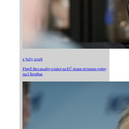
2 July 2026
Figeľ: Bez snahy o mier sa EÚ stane stranou vojny
na Ukrajine