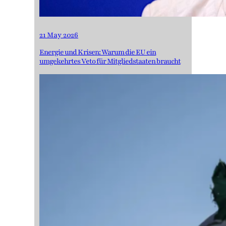
21 May 2026
Energie und Krisen: Warum die EU ein
umgekehrtes Veto für Mitgliedstaaten braucht