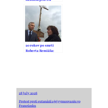
spravodlivosť”
20 rokov po smrti
Roberta Remiáša:
Ľudia si zaslúžia
pravdu a
spravodlivosť
28 July 2026
Protest proti eutanázii a jej vynucovaniu vo
Francúzsku