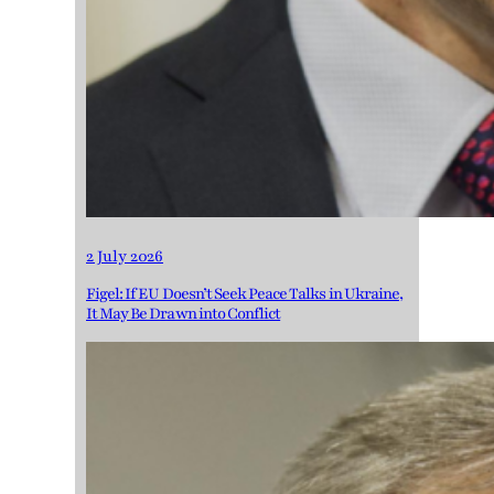
2 July 2026
Figel: If EU Doesn’t Seek Peace Talks in Ukraine,
It May Be Drawn into Conflict