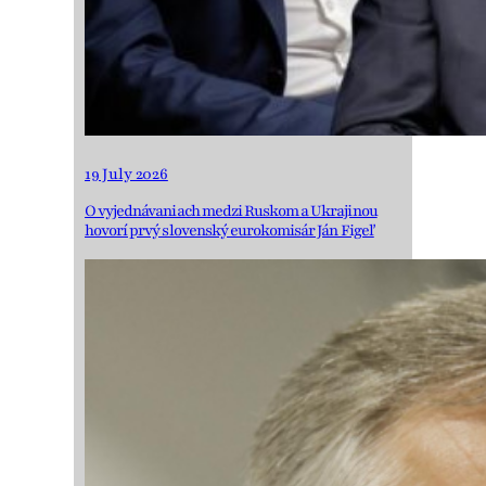
19 July 2026
O vyjednávaniach medzi Ruskom a Ukrajinou
hovorí prvý slovenský eurokomisár Ján Figeľ