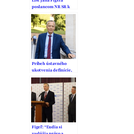
List Jána Figeľa
poslancom NR SR k
Návrhu Ústavného
zákona o zrušení
niektorých
rozhodnutí o amnestii
Príbeh ústavného
ukotvenia definície,
ochrany a podpory
manželstva na
Slovensku
Figeľ: “Ľudia si
zaslúžia právo a