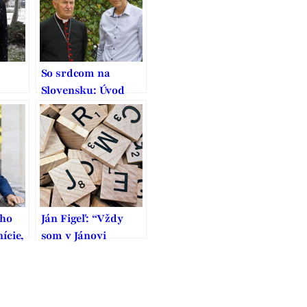
So srdcom na
Slovensku: Úvod
uje,
ako záver
rana
ypu
ého
Ján Figeľ: “Vždy
ície,
som v Jánovi
pory
Korcovi videl akoby
aj svojho otca
Štefana”