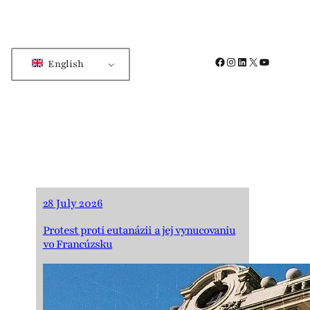
Facebook
Instagram
LinkedIn
X
YouTube
English
28 July 2026
Protest proti eutanázii a jej vynucovaniu
vo Francúzsku