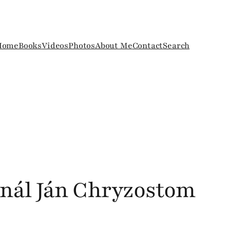
Home
Books
Videos
Photos
About Me
Contact
Search
inál Ján Chryzostom