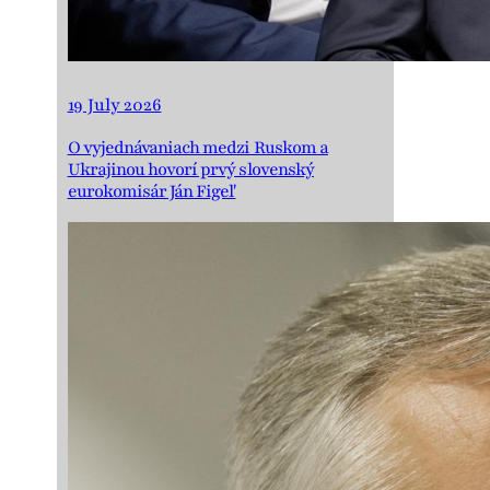
19 July 2026
O vyjednávaniach medzi Ruskom a
Ukrajinou hovorí prvý slovenský
eurokomisár Ján Figeľ