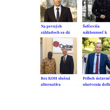
Na pevných
Šefčoviča
základoch sa dá
náklonnosť k
stavať dobrý domov
Smeru vymedz
je to pritom st
vodcovského t
Bez KDH slušná
Príbeh ústavn
alternatíva
ukotvenia defin
nevznikne
ochrany a pod
manželstva na
Slovensku