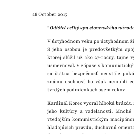
26 October 2015
“
Odišiel veľký syn slovenského národ
V úctyhodnom veku po úctyhodnom živ
S jeho osobou je predovšetkým spoj
ktorej slúžil už ako 27-ročný, tajne
usmerňoval. V zápase s komunistický
sa štátna bezpečnosť neustále pokú
známu osobnosť ho však nemohli ce
tvrdých podmienkach osem rokov.
Kardinál Korec vyoral hlbokú brázdu 
jeho kultúry a vzdelanosti. Mnohé 
vtedajším komunistickým mocipánom
hľadajúcich pravdu, duchovnú orientá