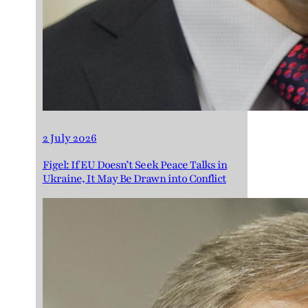
2 July 2026
Figel: If EU Doesn’t Seek Peace Talks in
Ukraine, It May Be Drawn into Conflict