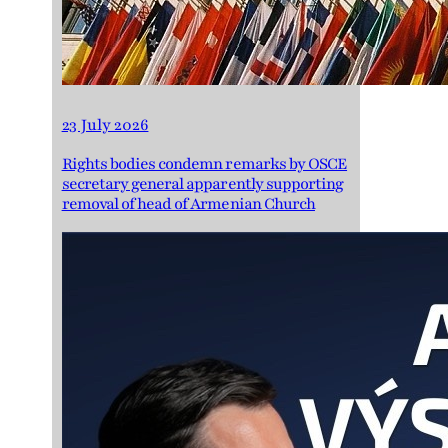
23 July 2026
Rights bodies condemn remarks by OSCE
secretary general apparently supporting
removal of head of Armenian Church