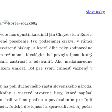
Slovensky
a.
”
ote nás opustil kardinál Ján Chryzostom Korec.
ené pôsobenie tzv. podzemnej cirkvi, v rámci
 vysvätený biskup, a ktorú dlhé roky zodpovedne
m režimom a ideológiou bol pevný stĺpom, ktorý
šala zastrašiť a odstrániť. Ako medzinárodne
lkom umlčať. Bol pre svoju činnosť väznený v
aj na poli duchovného rastu slovenského národa,
knihy a viaceré otvorené listy, ktoré napísal
, boli veľkou posilou a povzbudením pre ľudí
ciu, ľudskú dôstojnosť a spravodlivosť. Aj počas