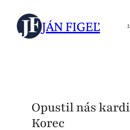
Skip
to
JÁN FIGEĽ
content
Opustil nás kard
Korec