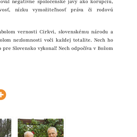
val negatívne spoločenské javy ako korupciu,
livosť, nízku vymožiteľnosť práva či rodovú
mbolom vernosti Cirkvi, slovenskému národu a
lom nezlomnosti voči každej totalite. Nech ho
o pre Slovensko vykonal! Nech odpočíva v Božom