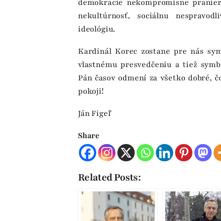
demokracie nekompromisne praniero
nekultúrnosť, sociálnu nespravod
ideológiu.
Kardinál Korec zostane pre nás sy
vlastnému presvedčeniu a tiež symbo
Pán časov odmení za všetko dobré, č
pokoji!
Ján Figeľ
Share
Related Posts: